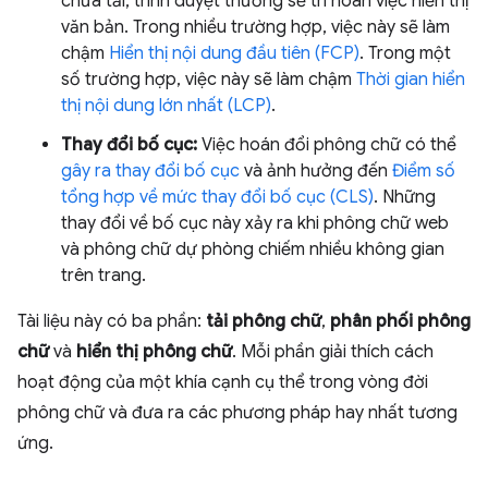
chưa tải, trình duyệt thường sẽ trì hoãn việc hiển thị
văn bản. Trong nhiều trường hợp, việc này sẽ làm
chậm
Hiển thị nội dung đầu tiên (FCP)
. Trong một
số trường hợp, việc này sẽ làm chậm
Thời gian hiển
thị nội dung lớn nhất (LCP)
.
Thay đổi bố cục:
Việc hoán đổi phông chữ có thể
gây ra thay đổi bố cục
và ảnh hưởng đến
Điểm số
tổng hợp về mức thay đổi bố cục (CLS)
. Những
thay đổi về bố cục này xảy ra khi phông chữ web
và phông chữ dự phòng chiếm nhiều không gian
trên trang.
Tài liệu này có ba phần:
tải phông chữ
,
phân phối phông
chữ
và
hiển thị phông chữ
. Mỗi phần giải thích cách
hoạt động của một khía cạnh cụ thể trong vòng đời
phông chữ và đưa ra các phương pháp hay nhất tương
ứng.