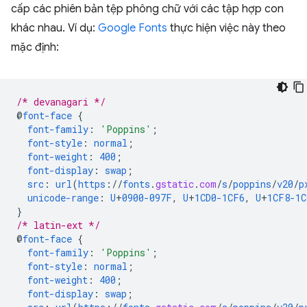
cấp các phiên bản tệp phông chữ với các tập hợp con
khác nhau. Ví dụ:
Google Fonts
thực hiện việc này theo
mặc định:
/* devanagari */
@
font-face
{
font-family
:
'Poppins'
;
font-style
:
normal
;
font-weight
:
400
;
font-display
:
swap
;
src
:
url
(
https
://
fonts
.
gstatic
.
com
/
s
/
poppins
/
v20
/
p
unicode-range
:
U
+
0900-097F
,
U
+
1CD0-1CF6
,
U
+
1CF8-1C
}
/* latin-ext */
@
font-face
{
font-family
:
'Poppins'
;
font-style
:
normal
;
font-weight
:
400
;
font-display
:
swap
;