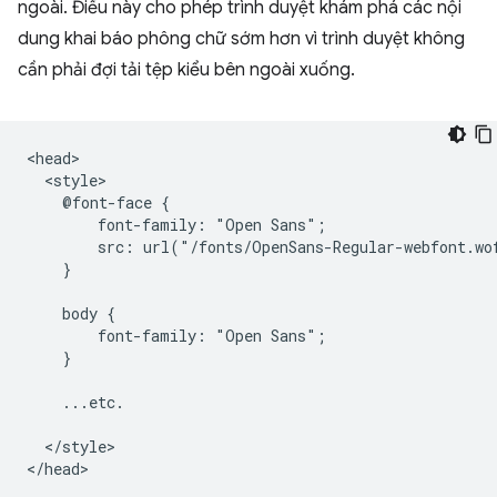
ngoài. Điều này cho phép trình duyệt khám phá các nội
dung khai báo phông chữ sớm hơn vì trình duyệt không
cần phải đợi tải tệp kiểu bên ngoài xuống.
<head>

  <style>

    @font-face {

        font-family: "Open Sans";

        src: url("/fonts/OpenSans-Regular-webfont.wo
    }

    body {

        font-family: "Open Sans";

    }

    ...etc.

  </style>
