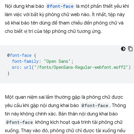
Nội dung khai báo
@font-face
là một phần thiết yếu khi
làm việc với bất kỳ phông chữ web nào. Ít nhất, tệp này
sẽ khai báo tên dùng để tham chiếu đến phông chữ và
cho biết vị trí của tệp phông chữ tương ứng.
@
font-face
{
font-family
:
"Open Sans"
;
src
:
url
(
"/fonts/OpenSans-Regular-webfont.woff2"
)
}
Một quan niệm sai lầm thường gặp là phông chữ được
yêu cầu khi gặp nội dung khai báo
@font-face
. Thông
tin này không chính xác. Bản thân nội dung khai báo
@font-face
không kích hoạt quá trình tải phông chữ
xuống. Thay vào đó, phông chữ chỉ được tải xuống nếu