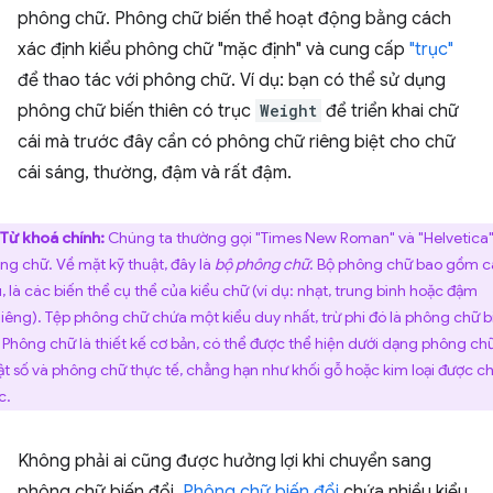
phông chữ. Phông chữ biến thể hoạt động bằng cách
xác định kiểu phông chữ "mặc định" và cung cấp
"trục"
để thao tác với phông chữ. Ví dụ: bạn có thể sử dụng
phông chữ biến thiên có trục
Weight
để triển khai chữ
cái mà trước đây cần có phông chữ riêng biệt cho chữ
cái sáng, thường, đậm và rất đậm.
Từ khoá chính:
Chúng ta thường gọi "Times New Roman" và "Helvetica"
ng chữ. Về mặt kỹ thuật, đây là
bộ phông chữ
. Bộ phông chữ bao gồm 
u, là các biến thể cụ thể của kiểu chữ (ví dụ: nhạt, trung bình hoặc đậm
iêng). Tệp phông chữ chứa một kiểu duy nhất, trừ phi đó là phông chữ b
. Phông chữ là thiết kế cơ bản, có thể được thể hiện dưới dạng phông ch
ật số và phông chữ thực tế, chẳng hạn như khối gỗ hoặc kim loại được 
c.
Không phải ai cũng được hưởng lợi khi chuyển sang
phông chữ biến đổi.
Phông chữ biến đổi
chứa nhiều kiểu,