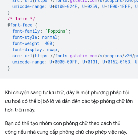
src
:
url
(
https
://
fonts
.
gstatic
.
com
/
s
/
poppins
/
v20
/
p
unicode-range
:
U
+
0100-024F
,
U
+
0259
,
U
+
1E00-1EFF
,
U
}
/* latin */
@
font-face
{
font-family
:
'Poppins'
;
font-style
:
normal
;
font-weight
:
400
;
font-display
:
swap
;
src
:
url
(
https
://
fonts
.
gstatic
.
com
/
s
/
poppins
/
v20
/
p
unicode-range
:
U
+
0000-00FF
,
U
+
0131
,
U
+
0152-0153
,
U
}
Khi chuyển sang tự lưu trữ, đây là một phương pháp tối
ưu hoá có thể bị bỏ lỡ và dẫn đến các tệp phông chữ lớn
hơn trên máy.
Bạn có thể tạo nhóm con phông chữ theo cách thủ
công nếu nhà cung cấp phông chữ cho phép việc này,