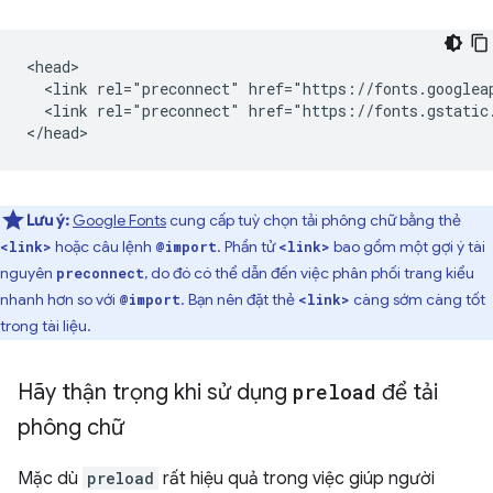
<head>

  <link rel="preconnect" href="https://fonts.googleap
  <link rel="preconnect" href="https://fonts.gstatic.
Lưu ý:
Google Fonts
cung cấp tuỳ chọn tải phông chữ bằng thẻ
hoặc câu lệnh
. Phần tử
bao gồm một gợi ý tài
<link>
@import
<link>
nguyên
, do đó có thể dẫn đến việc phân phối trang kiểu
preconnect
nhanh hơn so với
. Bạn nên đặt thẻ
càng sớm càng tốt
@import
<link>
trong tài liệu.
Hãy thận trọng khi sử dụng
preload
để tải
phông chữ
Mặc dù
preload
rất hiệu quả trong việc giúp người