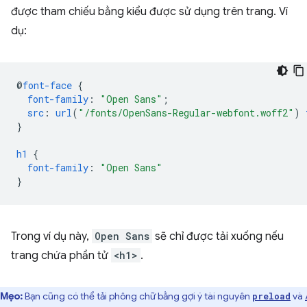
được tham chiếu bằng kiểu được sử dụng trên trang. Ví
dụ:
@
font-face
{
font-family
:
"Open Sans"
;
src
:
url
(
"/fonts/OpenSans-Regular-webfont.woff2"
)
}
h1
{
font-family
:
"Open Sans"
}
Trong ví dụ này,
Open Sans
sẽ chỉ được tải xuống nếu
trang chứa phần tử
<h1>
.
Mẹo:
Bạn cũng có thể tải phông chữ bằng gợi ý tài nguyên
và
preload