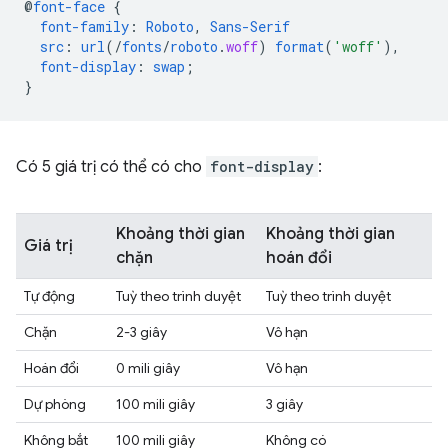
@
font-face
{
font-family
:
Roboto
,
Sans-Serif
src
:
url
(/
fonts
/
roboto
.
woff
)
format
(
'woff'
),
font-display
:
swap
;
}
Có 5 giá trị có thể có cho
font-display
:
Khoảng thời gian
Khoảng thời gian
Giá trị
chặn
hoán đổi
Tự động
Tuỳ theo trình duyệt
Tuỳ theo trình duyệt
Chặn
2-3 giây
Vô hạn
Hoán đổi
0 mili giây
Vô hạn
Dự phòng
100 mili giây
3 giây
Không bắt
100 mili giây
Không có