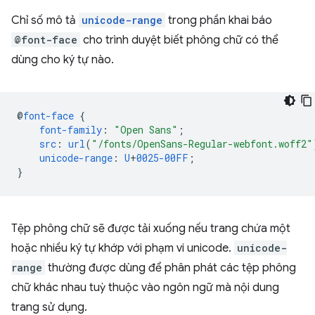
Chỉ số mô tả
unicode-range
trong phần khai báo
@font-face
cho trình duyệt biết phông chữ có thể
dùng cho ký tự nào.
@
font-face
{
font-family
:
"Open Sans"
;
src
:
url
(
"/fonts/OpenSans-Regular-webfont.woff2"
unicode-range
:
U
+
0025-00FF
;
}
Tệp phông chữ sẽ được tải xuống nếu trang chứa một
hoặc nhiều ký tự khớp với phạm vi unicode.
unicode-
range
thường được dùng để phân phát các tệp phông
chữ khác nhau tuỳ thuộc vào ngôn ngữ mà nội dung
trang sử dụng.