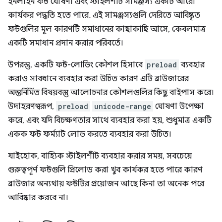
ইনলাইন ফন্ট ঘোষণা এবং স্টাইলশীট সামঞ্জস্য একটি আরো
কার্যকর পদ্ধতি হতে পারে. এই সামঞ্জস্যগুলি দেরিতে আবিষ্কৃত
ফন্টগুলির মূল কারণটি সমাধানের কাছাকাছি আসে, কেবলমাত্র
একটি সমাধান প্রদান করার পরিবর্তে।
উপরন্তু, একটি ফন্ট-লোডিং কৌশল হিসাবে
preload
ব্যবহার
করাও সাবধানে ব্যবহার করা উচিত কারণ এটি ব্রাউজারের
অন্তর্নির্মিত বিষয়বস্তু আলোচনার কৌশলগুলির কিছু বাইপাস করে।
উদাহরণস্বরূপ,
preload
unicode-range
ঘোষণা উপেক্ষা
করে, এবং যদি বিচক্ষণতার সাথে ব্যবহার করা হয়, শুধুমাত্র একটি
একক ফন্ট ফর্ম্যাট লোড করতে ব্যবহার করা উচিত।
যাইহোক, বাহ্যিক স্টাইলশীট ব্যবহার করার সময়, সবচেয়ে
গুরুত্বপূর্ণ ফন্টগুলি প্রিলোড করা খুব কার্যকর হতে পারে কারণ
ব্রাউজার অন্যথায় ফন্টটির প্রয়োজন আছে কিনা তা অনেক পরে
আবিষ্কার করবে না।