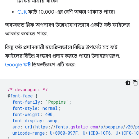
গ্লিফের মাত্রায় থাকে।
CJK
ফন্টে 10,000-এর বেশি অক্ষর থাকতে পারে।
অব্যবহৃত গ্লিফ অপসারণ উল্লেখযোগ্যভাবে একটি ফন্ট ফাইলের
আকার কমাতে পারে.
কিছু ফন্ট প্রদানকারী স্বয়ংক্রিয়ভাবে বিভিন্ন উপসেট সহ ফন্ট
ফাইলের বিভিন্ন সংস্করণ প্রদান করতে পারে। উদাহরণস্বরূপ,
Google ফন্ট
ডিফল্টরূপে এটি করে:
/* devanagari */
@
font-face
{
font-family
:
'Poppins'
;
font-style
:
normal
;
font-weight
:
400
;
font-display
:
swap
;
src
:
url
(
https
://
fonts
.
gstatic
.
com
/
s
/
poppins
/
v20
/
p
unicode-range
:
U
+
0900-097F
,
U
+
1CD0-1CF6
,
U
+
1CF8-1C