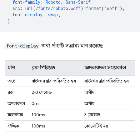
font-family
:
Roboto
,
Sans-Serif
src
:
url
(/
fonts
/
roboto
.
woff
)
format
(
'woff'
),
font-display
:
swap
;
}
font-display
জন্য পাঁচটি সম্ভাব্য মান রয়েছে:
মান
ব্লক পিরিয়ড
অদলবদল সময়কাল
অটো
ব্রাউজার দ্বারা পরিবর্তিত হয়
ব্রাউজার দ্বারা পরিবর্তিত হয়
ব্লক
2-3 সেকেন্ড
অসীম
অদলবদল
0ms
অসীম
ফলব্যাক
100ms
3 সেকেন্ড
ঐচ্ছিক
100ms
কোনোটিই নয়