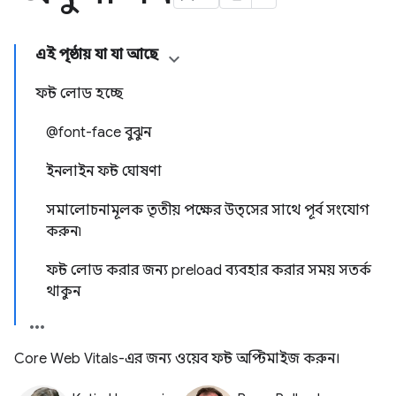
এই পৃষ্ঠায় যা যা আছে
ফন্ট লোড হচ্ছে
@font-face বুঝুন
ইনলাইন ফন্ট ঘোষণা
সমালোচনামূলক তৃতীয় পক্ষের উত্সের সাথে পূর্ব সংযোগ
করুন৷
ফন্ট লোড করার জন্য preload ব্যবহার করার সময় সতর্ক
থাকুন
Core Web Vitals-এর জন্য ওয়েব ফন্ট অপ্টিমাইজ করুন।