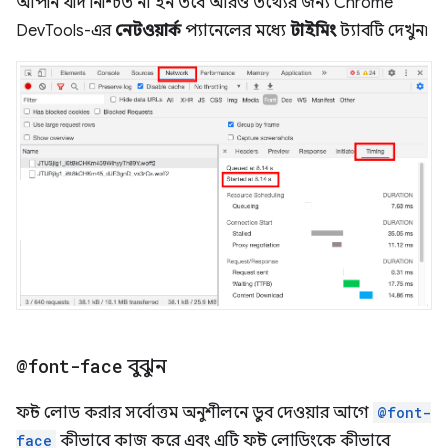
আপনি যদি নিশ্চিত না হন তবে আরও তথ্যের জন্য Chrome
DevTools-এর
নেটওয়ার্ক
প্যানেলের মধ্যে
টাইমিং
ট্যাবটি দেখুন৷
@font-face
বুঝুন
ফন্ট লোড করার সর্বোত্তম অনুশীলনে ডুব দেওয়ার আগে
@font-
face
কীভাবে কাজ করে এবং এটি ফন্ট লোডিংকে কীভাবে