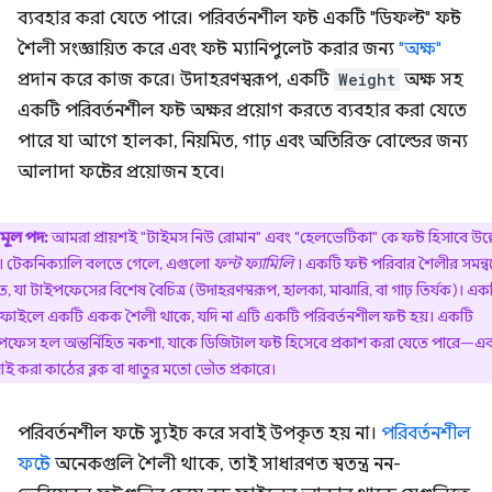
ব্যবহার করা যেতে পারে। পরিবর্তনশীল ফন্ট একটি "ডিফল্ট" ফন্ট
শৈলী সংজ্ঞায়িত করে এবং ফন্ট ম্যানিপুলেট করার জন্য
"অক্ষ"
প্রদান করে কাজ করে। উদাহরণস্বরূপ, একটি
Weight
অক্ষ সহ
একটি পরিবর্তনশীল ফন্ট অক্ষর প্রয়োগ করতে ব্যবহার করা যেতে
পারে যা আগে হালকা, নিয়মিত, গাঢ় এবং অতিরিক্ত বোল্ডের জন্য
আলাদা ফন্টের প্রয়োজন হবে।
মূল পদ:
আমরা প্রায়শই "টাইমস নিউ রোমান" এবং "হেলভেটিকা" কে ফন্ট হিসাবে উল্
। টেকনিক্যালি বলতে গেলে, এগুলো
ফন্ট ফ্যামিলি
। একটি ফন্ট পরিবার শৈলীর সমন্বয
, যা টাইপফেসের বিশেষ বৈচিত্র (উদাহরণস্বরূপ, হালকা, মাঝারি, বা গাঢ় তির্যক)। এক
ট ফাইলে একটি একক শৈলী থাকে, যদি না এটি একটি পরিবর্তনশীল ফন্ট হয়। একটি
পফেস হল অন্তর্নিহিত নকশা, যাকে ডিজিটাল ফন্ট হিসেবে প্রকাশ করা যেতে পারে—এ
ই করা কাঠের ব্লক বা ধাতুর মতো ভৌত প্রকারে।
পরিবর্তনশীল ফন্টে স্যুইচ করে সবাই উপকৃত হয় না।
পরিবর্তনশীল
ফন্টে
অনেকগুলি শৈলী থাকে, তাই সাধারণত স্বতন্ত্র নন-