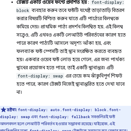
টেক্সট একটি ওয়েব ফন্টে প্রদর্শিত হয়
:
font-display:
block
ব্যবহার করুন তবে ফন্টটি যথেষ্ট তাড়াতাড়ি বিতরণ
করার বিষয়টি নিশ্চিত করুন যাতে এটি পাঠ্যের বিলম্বকে
কমিয়ে দেয়। প্রাথমিক পাঠ্য প্রদর্শন বিলম্বিত হয়. এই বিলম্ব
সত্ত্বেও, এটি এখনও একটি লেআউট পরিবর্তনের কারণ হতে
পারে কারণ পাঠ্যটি আসলে অদৃশ্য আঁকা হয়, এবং
ফলব্যাক ফন্ট স্পেসটি তাই স্থান সংরক্ষিত করতে ব্যবহৃত
হয়। একবার ওয়েব ফন্ট লোড হয়ে গেলে, এর জন্য পার্থক্য
স্থানের প্রয়োজন হতে পারে, তাই একটি স্থানান্তর। এটি
font-display: swap
এর চেয়ে কম ঝাঁকুনিপূর্ণ শিফট
হতে পারে, কারণ টেক্সট নিজেই স্থানান্তরিত হতে দেখা যাবে
না।
দ্রষ্টব্য:
,
,
font-display: auto
font-display: block
font-
এবং
সবগুলিরই ফন্ট
display: swap
font-display: fallback
অদলবদল হলে লেআউট পরিবর্তন হওয়ার সম্ভাবনা রয়েছে। যাইহোক, এই
পদ্ধতিগুলির মধ্যে,
টেক্সটকে সবচেয়ে কম রেন্ডার করে।
font-display: swap