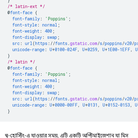
}
/* latin-ext */
@
font-face
{
font-family
:
'Poppins'
;
font-style
:
normal
;
font-weight
:
400
;
font-display
:
swap
;
src
:
url
(
https
://
fonts
.
gstatic
.
com
/
s
/
poppins
/
v20
/
p
unicode-range
:
U
+
0100-024F
,
U
+
0259
,
U
+
1E00-1EFF
,
U
}
/* latin */
@
font-face
{
font-family
:
'Poppins'
;
font-style
:
normal
;
font-weight
:
400
;
font-display
:
swap
;
src
:
url
(
https
://
fonts
.
gstatic
.
com
/
s
/
poppins
/
v20
/
p
unicode-range
:
U
+
0000-00FF
,
U
+
0131
,
U
+
0152-0153
,
U
}
স্ব-হোস্টিং-এ যাওয়ার সময়, এটি একটি অপ্টিমাইজেশান যা মিস