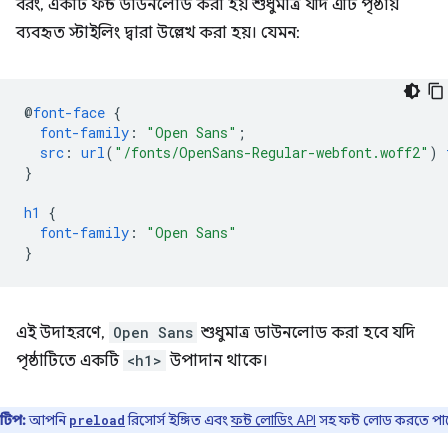
বরং, একটি ফন্ট ডাউনলোড করা হয় শুধুমাত্র যদি এটি পৃষ্ঠায়
ব্যবহৃত স্টাইলিং দ্বারা উল্লেখ করা হয়। যেমন:
@
font-face
{
font-family
:
"Open Sans"
;
src
:
url
(
"/fonts/OpenSans-Regular-webfont.woff2"
)
}
h1
{
font-family
:
"Open Sans"
}
এই উদাহরণে,
Open Sans
শুধুমাত্র ডাউনলোড করা হবে যদি
পৃষ্ঠাটিতে একটি
<h1>
উপাদান থাকে।
টিপ:
আপনি
রিসোর্স ইঙ্গিত এবং
ফন্ট লোডিং API
সহ ফন্ট লোড করতে পা
preload