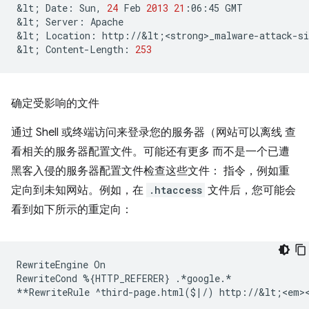
&lt
;
Date:
Sun,
24
Feb
2013
21
:06:45
GMT

&lt
;
Server:
Apache

&lt
;
Location:
http://&lt
;
<strong>_malware-attack-s
&lt
;
Content-Length:
253
确定受影响的文件
通过 Shell 或终端访问来登录您的服务器（网站可以离线 查
看相关的服务器配置文件。可能还有更多 而不是一个已遭
黑客入侵的服务器配置文件检查这些文件： 指令，例如重
定向到未知网站。例如，在
.htaccess
文件后，您可能会
看到如下所示的重定向：
RewriteEngine
On

RewriteCond
%
{
HTTP_REFERER
}
.*google.*

**RewriteRule
^third-page.html
(
$
|
/
)
http://&lt
;
<em>