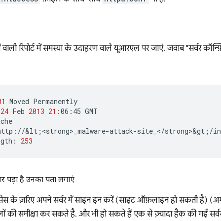
 वाली रिपोर्ट में समस्या के उदाहरण वाले यूआरएल पर जाएं. जवाब "सर्वर कॉन्फ़ि
01
Moved
Permanently

24
Feb
2013
21
:06:45
GMT

che

http://&lt
;
<strong>_malware-attack-site_</strong>&gt
;
/in
ngth:
253
र पड़ा है उनका पता लगाएं
्सेस के ज़रिए अपने सर्वर में साइन इन करें (साइट ऑफ़लाइन हो सकती है) (अग
ों की समीक्षा कर सकते है. और भी हो सकते हैं एक से ज़्यादा हैक की गईं सर्