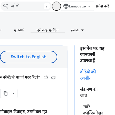
/
प्रवेश करें
न
सूचनाएं
पूरी तरह सुरक्षित
ज़्यादा
इस पेज पर, यह
जानकारी
उपलब्ध है
वीडियो की
इस कॉन्टेंट से आपको मदद मिली?
रणनीति
संक्रमण की
जांच
सर्वर
, मोबाइल डिवाइस, उसमें चल रहा
कॉन्फ़िगरेशन