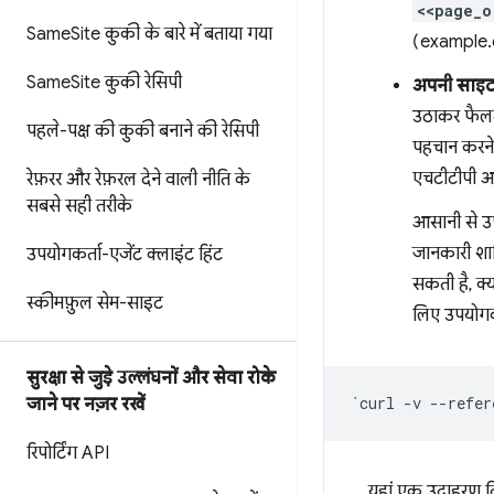
<<page_o
Same
Site कुकी के बारे में बताया गया
(example.
Same
Site कुकी रेसिपी
अपनी साइट प
उठाकर फैलता
पहले-पक्ष की कुकी बनाने की रेसिपी
पहचान करने क
एचटीटीपी अ
रेफ़रर और रेफ़रल देने वाली नीति के
सबसे सही तरीके
आसानी से उपल
जानकारी शाम
उपयोगकर्ता-एजेंट क्लाइंट हिंट
सकती है, क्
स्कीमफ़ुल सेम-साइट
लिए उपयोगकर
सुरक्षा से जुड़े उल्लंघनों और सेवा रोके
`
curl
-v
--refer
जाने पर नज़र रखें
रिपोर्टिंग API
यहां एक उदाहरण दिया