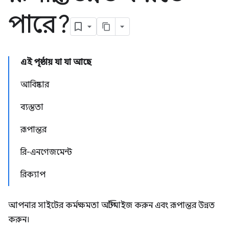
পারে?
এই পৃষ্ঠায় যা যা আছে
আবিষ্কার
ব্যস্ততা
রূপান্তর
রি-এনগেজমেন্ট
রিক্যাপ
আপনার সাইটের কর্মক্ষমতা অপ্টিমাইজ করুন এবং রূপান্তর উন্নত
করুন।