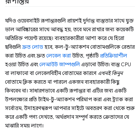
রূপান্তর
যদিও ওয়েবসাইট রূপান্তরগুলি প্রায়শই দুর্দান্ত ব্যস্ততার সাথে যুক্ত
ভাল আবিষ্কারের সাথে আবদ্ধ হয়, তবে মনে রাখার জন্য কয়েকটি
অতিরিক্ত পয়েন্ট রয়েছে। ব্যবহারকারীরা আশা করে যে হিরো
ছবিগুলি
দ্রুত লোড
হবে, কল-টু-অ্যাকশন বোতামগুলিকে রেন্ডার
করা উচিত এবং দ্রুত
লেবেল করা
উচিত, পৃষ্ঠাটি
প্রতিক্রিয়াশীল
হওয়া উচিত এবং
লেআউট জাম্পগুলি
এড়ানো উচিত৷ ব্যস্ত CPU
বা লাফানো বা লেবেলবিহীন বোতামের কারণে
এখনই কিনুন
বোতামে ক্লিক করতে না পারলে একজন ব্যবহারকারী কিছু
কিনবেন না। সাধারণভাবে একটি রূপান্তর বা এটির জন্য একটি
উপলক্ষ্যের প্রতি টাইম-টু-অ্যাকশন পরিমাপ করা এবং ট্র্যাক করা
সর্বোত্তম, উদাহরণস্বরূপ আপনার সাইটে অবতরণ করা থেকে শুরু
করে একটি পণ্য দেখতে, অর্থপ্রদান সম্পূর্ণ করতে ক্রেতাদের যে
মাঝারি সময় লাগে।