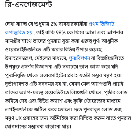
রি-এনগেজমেন্ট
দেখা যাচ্ছে যে শুধুমাত্র 2% ব্যবহারকারীরা
প্রথম ভিজিটে
রূপান্তরিত হয়
, তাই বাকি 98% কে ফিরে আসা এবং আপনার
সামগ্রীর সাথে তাদের পুনরায় যুক্ত করা গুরুত্বপূর্ণ৷ আধুনিক
ওয়েবসাইটগুলিতে এটি করার বিভিন্ন উপায় রয়েছে,
উদাহরণস্বরূপ, মেইলের মাধ্যমে,
পুনঃবিপণন
বা বিজ্ঞপ্তিগুলিতে
উপযুক্ত প্রদর্শন বিজ্ঞাপন৷ এটি সবচেয়ে ভাল কাজ করে যদি
পুনঃনিযুক্তি থেকে ওয়েবসাইটের প্রবাহ যতটা সম্ভব মসৃণ হয়।
দুর্ভাগ্যবশত এটি সবসময় হয় না, যেমন মেল অ্যাপগুলি প্রায়ই
তাদের অ্যাপ-মধ্যস্থ ওয়েবভিউতে লিঙ্কগুলি খোলে, পৃষ্ঠার লোড
কমিয়ে দেয় এবং বিভিন্ন ক্যাশে এবং কুকি স্টোরেজের মাধ্যমে
লগইনগুলিকে জটিল করে তোলে। দ্রুত পুনরাবৃত্ত লোড এবং
মসৃণ UX প্রবাহের জন্য অপ্টিমাইজ করা নিশ্চিত করুন যাতে পুনরায়
যোগদানের সম্ভাবনা বাড়ানো যায়।