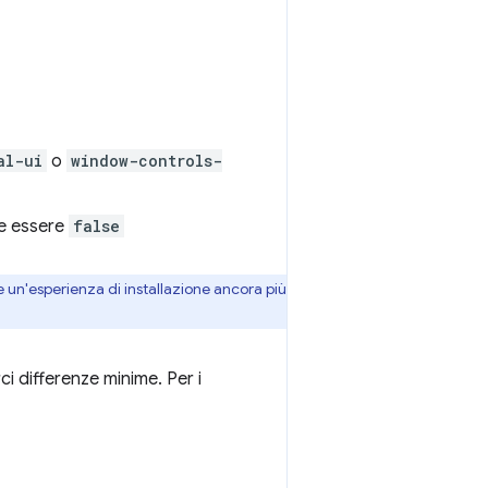
al-ui
o
window-controls-
e essere
false
e un'esperienza di installazione ancora più
ci differenze minime. Per i