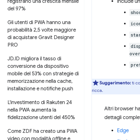
Include u
registrano una crescita mensile
del 97%
sho
Gli utenti di PWA hanno una
ico
probabilità 2
,
5 volte maggiore
sta
di acquistare Gravit Designer
PRO
dis
ove
JD
.
ID migliora il tasso di
pre
conversione da dispositivo
mobile del 53% con strategie di
memorizzazione nella cache
,
Suggerimento:
ti c
installazione e notifiche push
ricca.
L'investimento di Rakuten 24
Altri browser ha
nella PWA aumenta la
dettagli completi
fidelizzazione utenti del 450%
Edge
Come ZDF ha creato una PWA
video con modalità offline e