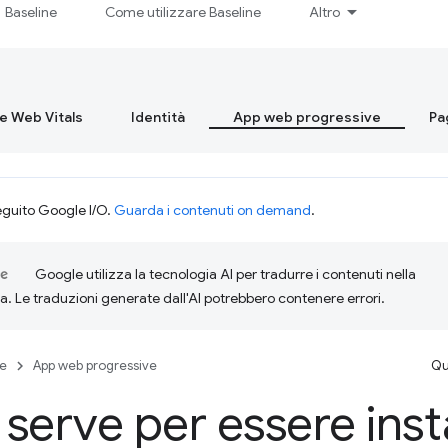
Baseline
Come utilizzare Baseline
Altro
re Web Vitals
Identità
App web progressive
Pa
eguito Google I/O.
Guarda i contenuti on demand
.
Google utilizza la tecnologia AI per tradurre i contenuti nella
ta. Le traduzioni generate dall'AI potrebbero contenere errori.
se
App web progressive
Qu
serve per essere insta