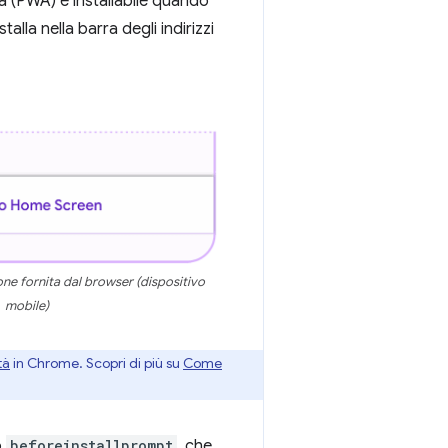
a (PWA) è installabile quando
alla nella barra degli indirizzi
one fornita dal browser (dispositivo
mobile)
tà
in Chrome. Scopri di più su
Come
o
beforeinstallprompt
, che