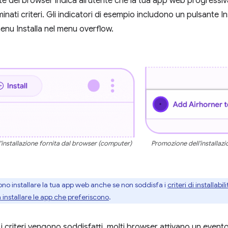
e dei browser indica all'utente che la tua app web progressiv
nati criteri. Gli indicatori di esempio includono un pulsante Inst
enu Installa nel menu overflow.
installazione fornita dal browser (computer)
Promozione dell'installazi
sono installare la tua app web anche se non soddisfa i
criteri di installabili
 installare le app che preferiscono
.
 i criteri vengono soddisfatti, molti browser attivano un event