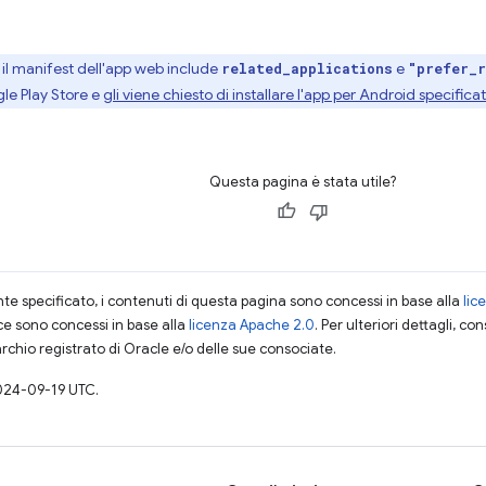
 il manifest dell'app web include
e
related_applications
"prefer_r
gle Play Store e
gli viene chiesto di installare l'app per Android specifica
Questa pagina è stata utile?
 specificato, i contenuti di questa pagina sono concessi in base alla
lic
ce sono concessi in base alla
licenza Apache 2.0
. Per ulteriori dettagli, co
rchio registrato di Oracle e/o delle sue consociate.
024-09-19 UTC.