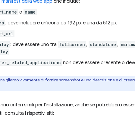
n
manifest della web app
che include:
rt_name
o
name
ns
: deve includere un'icona da 192 px e una da 512 px
rt_url
play
: deve essere uno tra
fullscreen
,
standalone
,
minim
rlay
fer_related_applications
non deve essere presente o dev
onsigliamo vivamente di fornire
screenshot e una descrizione
e di crear
nno criteri simili per l'installazione, anche se potrebbero esser
, consulta i rispettivi siti: