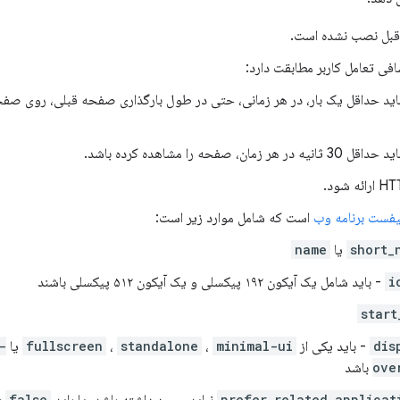
 قبل نصب نشده است.
افی تعامل کاربر مطابقت دارد:
باید حداقل یک بار، در هر زمانی، حتی در طول بارگذاری صفحه قبلی، روی صف
نیه در هر زمان، صفحه را مشاهده کرده باشد.
یفست برنامه وب
است که شامل موارد زیر است:
short_
یا
name
i
- باید شامل یک آیکون ۱۹۲ پیکسلی و یک آیکون ۵۱۲ پیکسلی باشند
start
dis
- باید یکی از
minimal-ui
،
standalone
،
fullscreen
یا
-
ove
باشد
prefer_related_applicat
نباید وجود داشته باشد، یا باید
false
ب