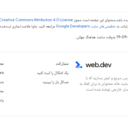
ر شده باشد،‌محتوای این صفحه تحت مجوز
Creative Commons Attribution 4.0 License
ئیات، به
خطمشی‌های سایت Google Developers‏
مراجعه کنید. جاوا علامت تجاری ثبت‌شده Oracle و/یا شرکت‌های وابسته به آن است
مشارکت
مطا
یک اشکال را ثبت کنید
rs
س، سریع و ایمن بسازید که با
مسائل باز را ببینید
به‌ر
سایت خانه محتوای ما برای کمک به
مطا
پاد