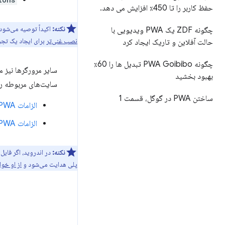
حفظ کاربر را تا 450٪ افزایش می دهد
.
نکته:
اکیداً توصیه می‌شود
چگونه ZDF یک PWA ویدیویی با
نصب غنی‌تر
برای ایجاد یک تجر
حالت آفلاین و تاریک ایجاد کرد
چگونه PWA Goibibo تبدیل ها را 60٪
سایر مرورگرها نیز 
بهبود بخشید
سایت‌های مربوطه را
ساختن PWA در گوگل، قسمت 1
الزامات Edge PWA
الزامات PWA فایرفاکس
نکته:
در اندروید، اگر فای
پلی هدایت می‌شود و
از او خو