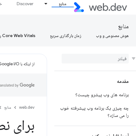
منابع
Discover
خط
منابع
هوش مصنوعی و وب
زمان بارگذاری سریع
Core Web Vitals را بیاموزید، Core Web Vitals را بیاموزید، Core Web Vitals را بیاموزید
از اینکه با Google I/O تنظیم کردید متشکریم!
مقدمه
برنامه های وب پیشرو چیست؟
web.dev
منابع
چه چیزی یک برنامه وب پیشرفته خوب
را می سازد؟
برای ن