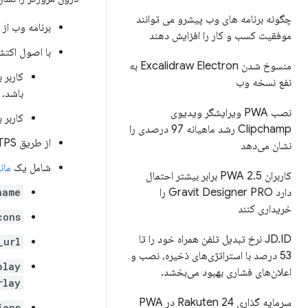
چگونه برنامه های وب پیشرو می توانند
برنامه وب از
موفقیت کسب و کار را افزایش دهند
با اصول اکتش
منسوخ شدن Excalidraw Electron به
کاربر 
نفع نسخه وب
باشد.
نصب PWA ویرایشگر ویدیوی
کاربر باید حداقل 30 ثا
Clipchamp رشد ماهیانه 97 درصدی را
از طریق HTTPS ارائه شود.
نشان می‌دهد
شامل یک
مان
کاربران PWA 2
.
5 برابر بیشتر احتمال
name
دارد Gravit Designer PRO را
خریداری کنند
cons
.
JD
ID نرخ تبدیل تلفن همراه خود را تا
_url
53 درصد با استراتژی‌های ذخیره، نصب و
play
اعلان‌های فشاری بهبود می‌بخشد
.
rlay
سرمایه گذاری Rakuten 24 در PWA
ions