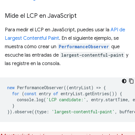
Mide el LCP en Java
Script
Para medir el LCP en JavaScript, puedes usar la
API de
Largest Contentful Paint
. En el siguiente ejemplo, se
muestra cómo crear un
PerformanceObserver
que
escuche las entradas de
largest-contentful-paint
y
las registre en la consola.
new
PerformanceObserver
((
entryList
)
=
>
{
for
(
const
entry
of
entryList
.
getEntries
())
{
console
.
log
(
'LCP candidate:'
,
entry
.
startTime
,
e
}
}).
observe
({
type
:
'largest-contentful-paint'
,
buffer