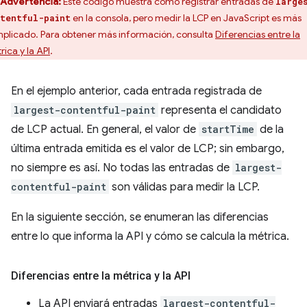
Advertencia:
Este código muestra cómo registrar entradas de
large
en la consola, pero medir la LCP en JavaScript es más
tentful-paint
plicado. Para obtener más información, consulta
Diferencias entre la
rica y la API
.
En el ejemplo anterior, cada entrada registrada de
largest-contentful-paint
representa el candidato
de LCP actual. En general, el valor de
startTime
de la
última entrada emitida es el valor de LCP; sin embargo,
no siempre es así. No todas las entradas de
largest-
contentful-paint
son válidas para medir la LCP.
En la siguiente sección, se enumeran las diferencias
entre lo que informa la API y cómo se calcula la métrica.
Diferencias entre la métrica y la API
La API enviará entradas
largest-contentful-