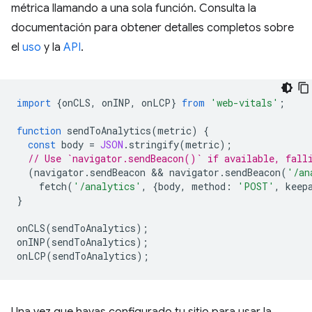
métrica llamando a una sola función. Consulta la
documentación para obtener detalles completos sobre
el
uso
y la
API
.
import
{
onCLS
,
onINP
,
onLCP
}
from
'web-vitals'
;
function
sendToAnalytics
(
metric
)
{
const
body
=
JSON
.
stringify
(
metric
);
// Use `navigator.sendBeacon()` if available, fall
(
navigator
.
sendBeacon
 && 
navigator
.
sendBeacon
(
'/an
fetch
(
'/analytics'
,
{
body
,
method
:
'POST'
,
keep
}
onCLS
(
sendToAnalytics
);
onINP
(
sendToAnalytics
);
onLCP
(
sendToAnalytics
);
Una vez que hayas configurado tu sitio para usar la