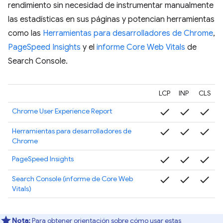
rendimiento sin necesidad de instrumentar manualmente
las estadísticas en sus páginas y potencian herramientas
como las
Herramientas para desarrolladores de Chrome
,
PageSpeed Insights
y el
informe Core Web Vitals
de
Search Console.
LCP
INP
CLS
check
check
check
Chrome User Experience Report
check
check
check
Herramientas para desarrolladores de
Chrome
check
check
check
PageSpeed Insights
check
check
check
Search Console (informe de Core Web
Vitals)
Nota:
Para obtener orientación sobre cómo usar estas