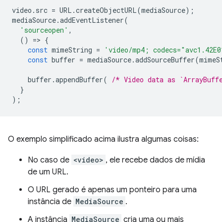
video
.
src
=
URL
.
createObjectURL
(
mediaSource
);
mediaSource
.
addEventListener
(
'sourceopen'
,
()
=
>
{
const
mimeString
=
'video/mp4; codecs="avc1.42E0
const
buffer
=
mediaSource
.
addSourceBuffer
(
mimeS
buffer
.
appendBuffer
(
/* Video data as `ArrayBuff
}
);
O exemplo simplificado acima ilustra algumas coisas:
No caso de
<video>
, ele recebe dados de mídia
de um URL.
O URL gerado é apenas um ponteiro para uma
instância de
MediaSource
.
A instância
MediaSource
cria uma ou mais