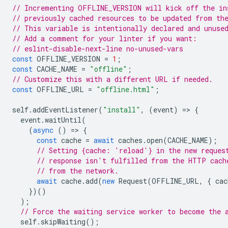
// Incrementing OFFLINE_VERSION will kick off the in
// previously cached resources to be updated from th
// This variable is intentionally declared and unuse
// Add a comment for your linter if you want:
// eslint-disable-next-line no-unused-vars
const
OFFLINE_VERSION
=
1
;
const
CACHE_NAME
=
"offline"
;
// Customize this with a different URL if needed.
const
OFFLINE_URL
=
"offline.html"
;
self
.
addEventListener
(
"install"
,
(
event
)
=
>
{
event
.
waitUntil
(
(
async
()
=
>
{
const
cache
=
await
caches
.
open
(
CACHE_NAME
);
// Setting {cache: 'reload'} in the new reques
// response isn't fulfilled from the HTTP cach
// from the network.
await
cache
.
add
(
new
Request
(
OFFLINE_URL
,
{
cac
})()
);
// Force the waiting service worker to become the 
self
.
skipWaiting
();