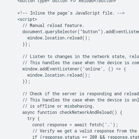
    <button type="button">⤾ Reload</button>

    <!-- Inline the page's JavaScript file. -->

    <script>

      // Manual reload feature.

      document.querySelector("button").addEventListe
        window.location.reload();

      });

      // Listen to changes in the network state, relo
      // This handles the case when the device is com
      window.addEventListener('online', () => {

        window.location.reload();

      });

      // Check if the server is responding and reload
      // This handles the case when the device is onl
      // is offline or misbehaving.

      async function checkNetworkAndReload() {

        try {

          const response = await fetch('.');

          // Verify we get a valid response from the 
          if (response.status >= 200 && response.stat