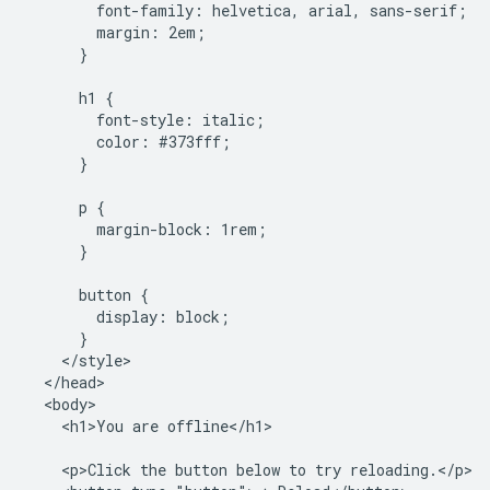
        font-family: helvetica, arial, sans-serif;

        margin: 2em;

      }

      h1 {

        font-style: italic;

        color: #373fff;

      }

      p {

        margin-block: 1rem;

      }

      button {

        display: block;

      }

    </style>

  </head>

  <body>

    <h1>You are offline</h1>

    <p>Click the button below to try reloading.</p>
