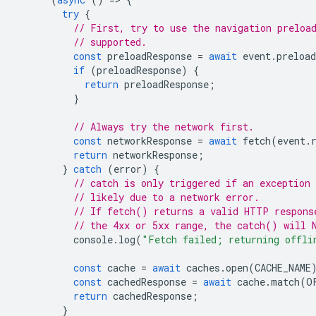
try
{
// First, try to use the navigation preloa
// supported.
const
preloadResponse
=
await
event
.
preload
if
(
preloadResponse
)
{
return
preloadResponse
;
}
// Always try the network first.
const
networkResponse
=
await
fetch
(
event
.
return
networkResponse
;
}
catch
(
error
)
{
// catch is only triggered if an exception 
// likely due to a network error.
// If fetch() returns a valid HTTP respons
// the 4xx or 5xx range, the catch() will 
console
.
log
(
"Fetch failed; returning offli
const
cache
=
await
caches
.
open
(
CACHE_NAME
const
cachedResponse
=
await
cache
.
match
(
O
return
cachedResponse
;
}