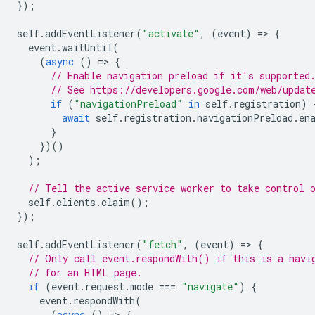
});
self
.
addEventListener
(
"activate"
,
(
event
)
=
>
{
event
.
waitUntil
(
(
async
()
=
>
{
// Enable navigation preload if it's supported
// See https://developers.google.com/web/updat
if
(
"navigationPreload"
in
self
.
registration
)
await
self
.
registration
.
navigationPreload
.
en
}
})()
);
// Tell the active service worker to take control 
self
.
clients
.
claim
();
});
self
.
addEventListener
(
"fetch"
,
(
event
)
=
>
{
// Only call event.respondWith() if this is a navi
// for an HTML page.
if
(
event
.
request
.
mode
===
"navigate"
)
{
event
.
respondWith
(
(
async
()
=
>
{