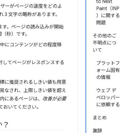
to Next
ーザーがページの速度をどのよ
Paint（INP
 3 文字の略称があります。
）に関する
問題
ます。ページの読み込みが開始
間（秒）です。
その他のご
不明点につ
中にコンテンツがどの程度移
いて
に対してページがレスポンスする
プラットフ
ォーム固有
の情報
指標に推奨されるしきい値も用意
と見なされ、上限しきい値を超え
ウェブ デ
ベロッパー
内にあるページは、
改善が必要
に依頼する
ておいてください。
まとめ
か？
謝辞