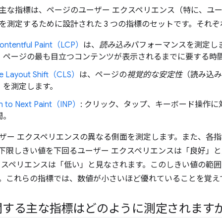
主な指標は、ページのユーザー エクスペリエンス（特に、ユ
を測定するために設計された 3 つの指標のセットです。それぞれ
Contentful Paint（LCP）
は、
読み込み
パフォーマンスを測定し
、ページの最も目立つコンテンツが表示されるまでに要する時
ve Layout Shift（CLS）
は、ページの
視覚的な安定性
（読み込み
）を測定します。
on to Next Paint（INP）
: クリック、タップ、キーボード操作
間。
ザー エクスペリエンスの異なる側面を測定します。また、各
下限しきい値を下回るユーザー エクスペリエンスは「良好」
クスペリエンスは「低い」と見なされます。
このしきい値の範囲
。これらの指標では、数値が小さいほど優れていることを覚え
関する主な指標はどのように測定されます