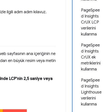
PageSpee
zle ilgili adım adım kılavuz.
d Insights
CrUX LCP
verilerini
kullanma
PageSpee
d Insights
web sayfasının ana içeriğinin ne
CrUX ek
sından en büyük resim veya metin
metriklerini
kullanma
'inde LCP'nin 2,5 saniye veya
PageSpee
d Insights
Lighthouse
verilerini
kullanma