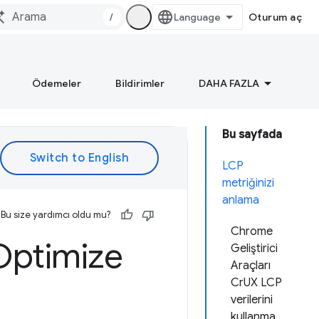
/
Oturum aç
Ödemeler
Bildirimler
DAHA FAZLA
Bu sayfada
LCP
metriğinizi
anlama
Bu size yardımcı oldu mu?
Chrome
 Optimize
Geliştirici
Araçları
CrUX LCP
verilerini
kullanma