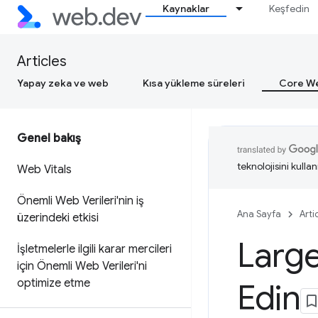
Kaynaklar
Keşfedin
Articles
Yapay zeka ve web
Kısa yükleme süreleri
Core We
Genel bakış
teknolojisini kullan
Web Vitals
Önemli Web Verileri'nin iş
Ana Sayfa
Arti
üzerindeki etkisi
Large
İşletmelerle ilgili karar mercileri
için Önemli Web Verileri'ni
optimize etme
Edin