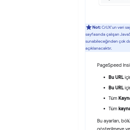
Not:
CrUX'un veri sağ
sayfasında çalışan JavaS
sunabileceğinden çok daha
açıklanacaktır.
PageSpeed Insigh
Bu URL
iç
Bu URL
iç
Tüm
Kayn
Tüm
kayn
Bu ayarları, böl
gösterilmeye ye