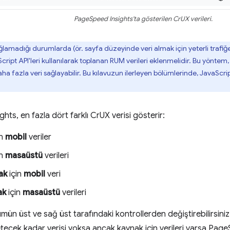
PageSpeed Insights'ta gösterilen CrUX verileri.
lamadığı durumlarda (ör. sayfa düzeyinde veri almak için yeterli trafiğ
cript API'leri kullanılarak toplanan RUM verileri eklenmelidir. Bu yöntem
 fazla veri sağlayabilir. Bu kılavuzun ilerleyen bölümlerinde, JavaScript
ts, en fazla dört farklı CrUX verisi gösterir:
in
mobil
veriler
in
masaüstü
verileri
ak
için
mobil
veri
ak
için
masaüstü
verileri
ümün üst ve sağ üst tarafındaki kontrollerden değiştirebilirsini
tecek kadar verisi yoksa ancak kaynak için verileri varsa Pag