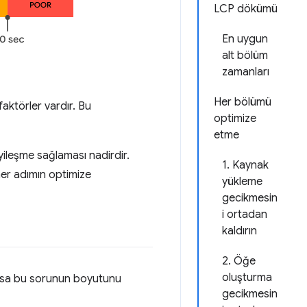
LCP dökümü
En uygun
alt bölüm
zamanları
Her bölümü
faktörler vardır. Bu
optimize
etme
iyileşme sağlaması nadirdir.
1. Kaynak
her adımın optimize
yükleme
gecikmesin
i ortadan
kaldırın
2. Öğe
oluşturma
arsa bu sorunun boyutunu
gecikmesin