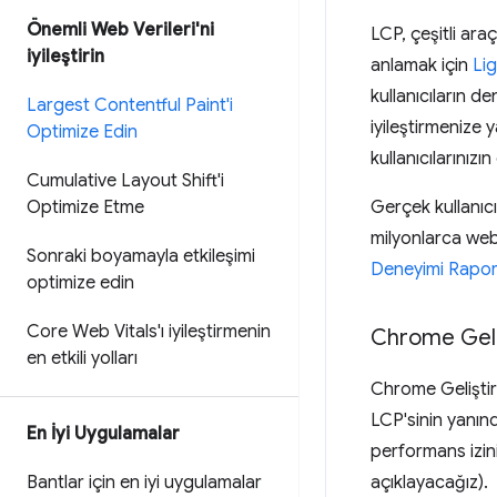
Önemli Web Verileri'ni
LCP, çeşitli ara
iyileştirin
anlamak için
Li
kullanıcıların d
Largest Contentful Paint'i
iyileştirmenize 
Optimize Edin
kullanıcılarınız
Cumulative Layout Shift'i
Optimize Etme
Gerçek kullanıcı
milyonlarca web
Sonraki boyamayla etkileşimi
Deneyimi Rapor
optimize edin
Core Web Vitals'ı iyileştirmenin
Chrome Geliş
en etkili yolları
Chrome Geliştir
LCP'sinin yanın
En İyi Uygulamalar
performans izin
Bantlar için en iyi uygulamalar
açıklayacağız).