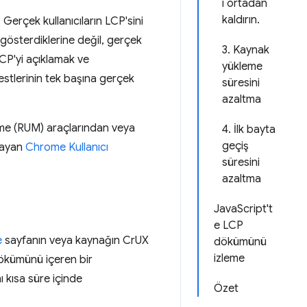
i ortadan
kaldırın.
 Gerçek kullanıcıların LCP'sini
 gösterdiklerine değil, gerçek
3. Kaynak
LCP'yi açıklamak ve
yükleme
testlerinin tek başına gerçek
süresini
azaltma
zleme (RUM) araçlarından veya
4. İlk bayta
geçiş
playan
Chrome Kullanıcı
süresini
azaltma
JavaScript't
e LCP
e
sayfanın veya kaynağın CrUX
dökümünü
izleme
dökümünü içeren bir
 kısa süre içinde
Özet