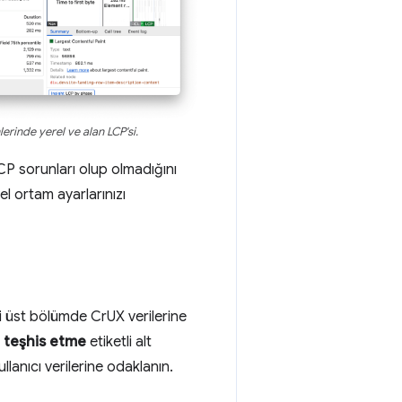
rinde yerel ve alan LCP'si.
LCP sorunları olup olmadığını
el ortam ayarlarınızı
li üst bölümde CrUX verilerine
ı teşhis etme
etiketli alt
lanıcı verilerine odaklanın.