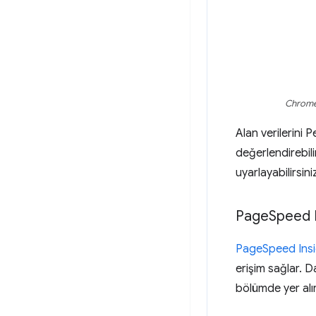
Chrome 
Alan verilerini 
değerlendirebili
uyarlayabilirsini
Page
Speed 
PageSpeed Insi
erişim sağlar. Da
bölümde yer alır