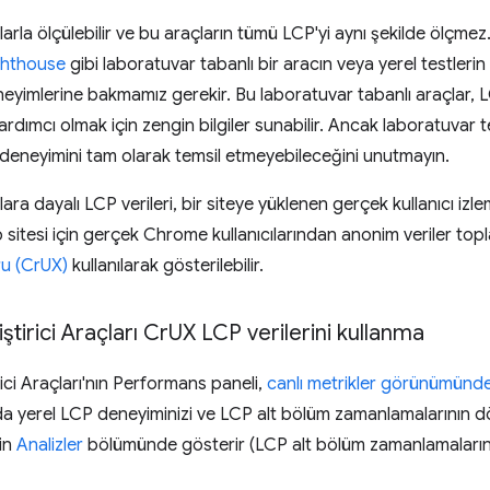
çlarla ölçülebilir ve bu araçların tümü LCP'yi aynı şekilde ölçmez.
ghthouse
gibi laboratuvar tabanlı bir aracın veya yerel testlerin
eneyimlerine bakmamız gerekir. Bu laboratuvar tabanlı araçlar, 
yardımcı olmak için zengin bilgiler sunabilir. Ancak laboratuvar 
ın deneyimini tam olarak temsil etmeyebileceğini unutmayın.
lara dayalı LCP verileri, bir siteye yüklenen gerçek kullanıcı i
 sitesi için gerçek Chrome kullanıcılarından anonim veriler to
u (CrUX)
kullanılarak gösterilebilir.
tirici Araçları Cr
UX LCP verilerini kullanma
ici Araçları'nın Performans paneli,
canlı metrikler görünümünd
da yerel LCP deneyiminizi ve LCP alt bölüm zamanlamalarının 
in
Analizler
bölümünde gösterir (LCP alt bölüm zamanlamalarını