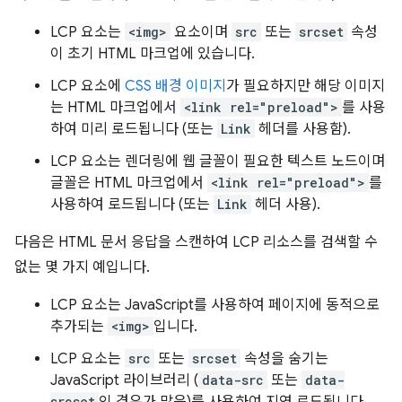
LCP 요소는
<img>
요소이며
src
또는
srcset
속성
이 초기 HTML 마크업에 있습니다.
LCP 요소에
CSS 배경 이미지
가 필요하지만 해당 이미지
는 HTML 마크업에서
<link rel="preload">
를 사용
하여 미리 로드됩니다 (또는
Link
헤더를 사용함).
LCP 요소는 렌더링에 웹 글꼴이 필요한 텍스트 노드이며
글꼴은 HTML 마크업에서
<link rel="preload">
를
사용하여 로드됩니다 (또는
Link
헤더 사용).
다음은 HTML 문서 응답을 스캔하여 LCP 리소스를 검색할 수
없는 몇 가지 예입니다.
LCP 요소는 JavaScript를 사용하여 페이지에 동적으로
추가되는
<img>
입니다.
LCP 요소는
src
또는
srcset
속성을 숨기는
JavaScript 라이브러리 (
data-src
또는
data-
srcset
인 경우가 많음)를 사용하여 지연 로드됩니다.