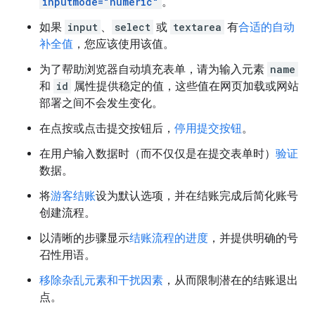
inputmode="numeric"
。
如果
input
、
select
或
textarea
有
合适的自动
补全值
，您应该使用该值。
为了帮助浏览器自动填充表单，请为输入元素
name
和
id
属性提供稳定的值，这些值在网页加载或网站
部署之间不会发生变化。
在点按或点击提交按钮后，
停用提交按钮
。
在用户输入数据时（而不仅仅是在提交表单时）
验证
数据。
将
游客结账
设为默认选项，并在结账完成后简化账号
创建流程。
以清晰的步骤显示
结账流程的进度
，并提供明确的号
召性用语。
移除杂乱元素和干扰因素
，从而限制潜在的结账退出
点。