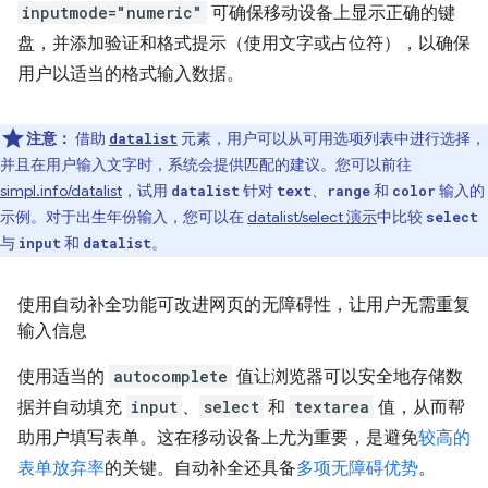
inputmode="numeric"
可确保移动设备上显示正确的键
盘，并添加验证和格式提示（使用文字或占位符），以确保
用户以适当的格式输入数据。
注意：
借助
元素，用户可以从可用选项列表中进行选择，
datalist
并且在用户输入文字时，系统会提供匹配的建议。您可以前往
simpl.info/datalist
，试用
针对
、
和
输入的
datalist
text
range
color
示例。对于出生年份输入，您可以在
datalist/select 演示
中比较
select
与
和
。
input
datalist
使用自动补全功能可改进网页的无障碍性，让用户无需重复
输入信息
使用适当的
autocomplete
值让浏览器可以安全地存储数
据并自动填充
input
、
select
和
textarea
值，从而帮
助用户填写表单。这在移动设备上尤为重要，是避免
较高的
表单放弃率
的关键。自动补全还具备
多项无障碍优势
。