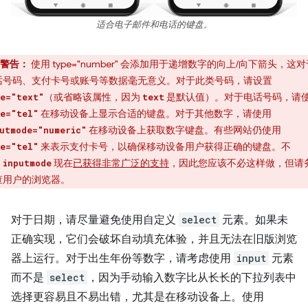
适合电子邮件和电话的键盘。
警告：
使用 type="number" 会添加用于递增数字的向上/向下箭头，这
话号码、支付卡号或账号等数据毫无意义。对于此类号码，请设置
（或省略该属性，因为
是默认值）。对于电话号码，请
e="text"
text
在移动设备上显示合适的键盘。对于其他数字，请使用
e="tel"
在移动设备上获取数字键盘。有些网站仍使用
utmode="numeric"
来表示支付卡号，以确保移动设备用户获得正确的键盘。不
e="tel"
，
现在
已获得非常广泛的支持
，因此您应该不必这样做，但请
inputmode
查用户的浏览器。
对于日期，请尽量避免使用自定义
select
元素。如果未
正确实现，它们会破坏自动填充体验，并且无法在旧版浏览
器上运行。对于出生年份等数字，请考虑使用
input
元素
而不是
select
，因为手动输入数字比从长长的下拉列表中
选择更容易且不易出错，尤其是在移动设备上。使用