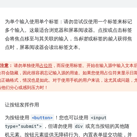
为单个输入使用单个标签：请勿尝试仅使用一个标签来标记
多个输入。这最适合浏览器和屏幕阅读器。点按或点击标签
会将焦点移至与其关联的输入，当
标签
或标签的
输入
获得焦
点时，屏幕阅读器会读出标签文本。
注意：
请勿单独使用
占位符
，而应使用标签。开始在输入源中输入文本
位符会隐藏，因此很容易忘记输入源的用途。如果您使用占位符来显示日
的正确格式，情况也是如此。对于使用手机的用户来说，这尤其成问题，
当他们分心或感到压力时！
让按钮发挥作用
为按钮使用
<button>
！您也可以使用
<input
type="submit">
，但请勿使用
div
或充当按钮的其他随
机元素。按钮元素提供无障碍行为、内置表单提交功能，并