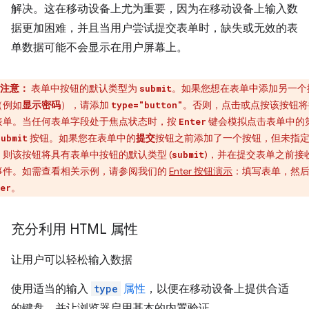
解决。这在移动设备上尤为重要，因为在移动设备上输入数
据更加困难，并且当用户尝试提交表单时，缺失或无效的表
单数据可能不会显示在用户屏幕上。
注意：
表单中按钮的默认类型为
。如果您想在表单中添加另一个
submit
（例如
显示密码
），请添加
。否则，点击或点按该按钮将
type="button"
表单。当任何表单字段处于焦点状态时，按
键会模拟点击表单中的
Enter
按钮。如果您在表单中的
提交
按钮之前添加了一个按钮，但未指
submit
，则该按钮将具有表单中按钮的默认类型 (
)，并在提交表单之前接
submit
事件。如需查看相关示例，请参阅我们的
Enter 按钮演示
：填写表单，然
。
er
充分利用 HTML 属性
让用户可以轻松输入数据
使用适当的输入
type
属性
，以便在移动设备上提供合适
的键盘，并让浏览器启用基本的内置验证。