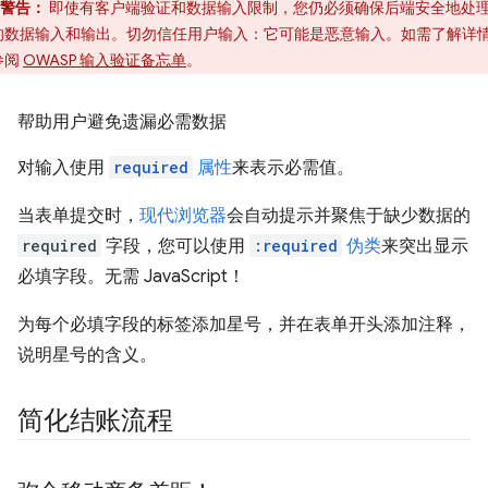
警告：
即使有客户端验证和数据输入限制，您仍必须确保后端安全地处
的数据输入和输出。切勿信任用户输入：它可能是恶意输入。如需了解详
参阅
OWASP 输入验证备忘单
。
帮助用户避免遗漏必需数据
对输入使用
required
属性
来表示必需值。
当表单提交时，
现代浏览器
会自动提示并聚焦于缺少数据的
required
字段，您可以使用
:required
伪类
来突出显示
必填字段。无需 JavaScript！
为每个必填字段的标签添加星号，并在表单开头添加注释，
说明星号的含义。
简化结账流程