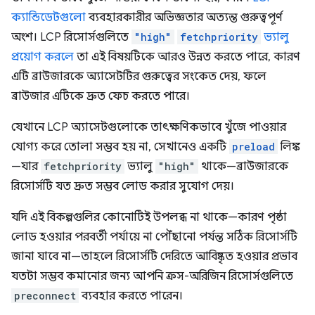
ক্যান্ডিডেটগুলো
ব্যবহারকারীর অভিজ্ঞতার অত্যন্ত গুরুত্বপূর্ণ
অংশ। LCP রিসোর্সগুলিতে
"high"
fetchpriority
ভ্যালু
প্রয়োগ করলে
তা এই বিষয়টিকে আরও উন্নত করতে পারে, কারণ
এটি ব্রাউজারকে অ্যাসেটটির গুরুত্বের সংকেত দেয়, ফলে
ব্রাউজার এটিকে দ্রুত ফেচ করতে পারে।
যেখানে LCP অ্যাসেটগুলোকে তাৎক্ষণিকভাবে খুঁজে পাওয়ার
যোগ্য করে তোলা সম্ভব হয় না, সেখানেও একটি
preload
লিঙ্ক
—যার
fetchpriority
ভ্যালু
"high"
থাকে—ব্রাউজারকে
রিসোর্সটি যত দ্রুত সম্ভব লোড করার সুযোগ দেয়।
যদি এই বিকল্পগুলির কোনোটিই উপলব্ধ না থাকে—কারণ পৃষ্ঠা
লোড হওয়ার পরবর্তী পর্যায়ে না পৌঁছানো পর্যন্ত সঠিক রিসোর্সটি
জানা যাবে না—তাহলে রিসোর্সটি দেরিতে আবিষ্কৃত হওয়ার প্রভাব
যতটা সম্ভব কমানোর জন্য আপনি ক্রস-অরিজিন রিসোর্সগুলিতে
preconnect
ব্যবহার করতে পারেন।