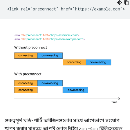
গুরুত্বপূর্ণ থার্ড-পার্টি অরিজিনগুলোর সাথে আগেভাগে সংযোগ
স্থাপন করার মাধ্যমে আপনি লোড টাইম ১০০–৫০০ মিলিসেকেন্ড