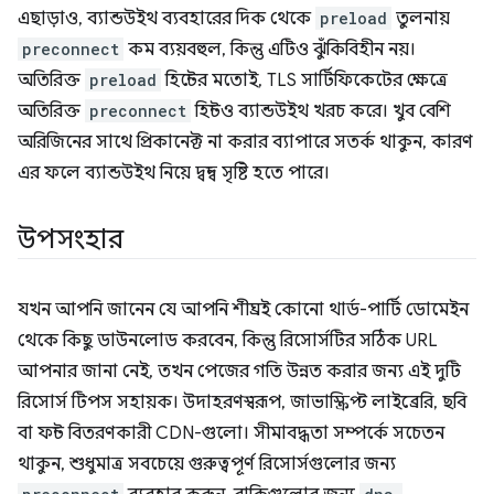
এছাড়াও, ব্যান্ডউইথ ব্যবহারের দিক থেকে
preload
তুলনায়
preconnect
কম ব্যয়বহুল, কিন্তু এটিও ঝুঁকিবিহীন নয়।
অতিরিক্ত
preload
হিন্টের মতোই, TLS সার্টিফিকেটের ক্ষেত্রে
অতিরিক্ত
preconnect
হিন্টও ব্যান্ডউইথ খরচ করে। খুব বেশি
অরিজিনের সাথে প্রিকানেক্ট না করার ব্যাপারে সতর্ক থাকুন, কারণ
এর ফলে ব্যান্ডউইথ নিয়ে দ্বন্দ্ব সৃষ্টি হতে পারে।
উপসংহার
যখন আপনি জানেন যে আপনি শীঘ্রই কোনো থার্ড-পার্টি ডোমেইন
থেকে কিছু ডাউনলোড করবেন, কিন্তু রিসোর্সটির সঠিক URL
আপনার জানা নেই, তখন পেজের গতি উন্নত করার জন্য এই দুটি
রিসোর্স টিপস সহায়ক। উদাহরণস্বরূপ, জাভাস্ক্রিপ্ট লাইব্রেরি, ছবি
বা ফন্ট বিতরণকারী CDN-গুলো। সীমাবদ্ধতা সম্পর্কে সচেতন
থাকুন, শুধুমাত্র সবচেয়ে গুরুত্বপূর্ণ রিসোর্সগুলোর জন্য