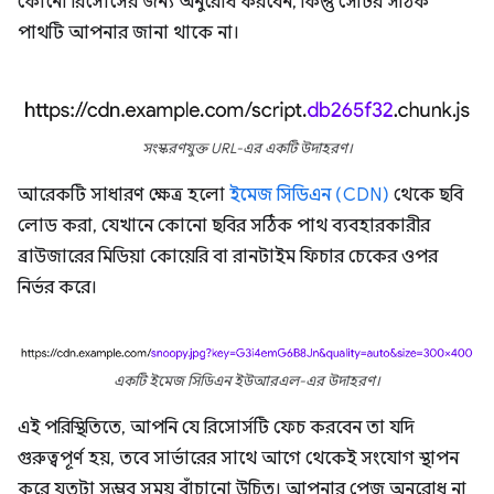
কোনো রিসোর্সের জন্য অনুরোধ করবেন, কিন্তু সেটির সঠিক
পাথটি আপনার জানা থাকে না।
সংস্করণযুক্ত URL-এর একটি উদাহরণ।
আরেকটি সাধারণ ক্ষেত্র হলো
ইমেজ সিডিএন (CDN)
থেকে ছবি
লোড করা, যেখানে কোনো ছবির সঠিক পাথ ব্যবহারকারীর
ব্রাউজারের মিডিয়া কোয়েরি বা রানটাইম ফিচার চেকের ওপর
নির্ভর করে।
একটি ইমেজ সিডিএন ইউআরএল-এর উদাহরণ।
এই পরিস্থিতিতে, আপনি যে রিসোর্সটি ফেচ করবেন তা যদি
গুরুত্বপূর্ণ হয়, তবে সার্ভারের সাথে আগে থেকেই সংযোগ স্থাপন
করে যতটা সম্ভব সময় বাঁচানো উচিত। আপনার পেজ অনুরোধ না