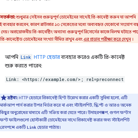
সতর্কতা:
শুধুমাত্র সেইসব গুরুত্বপূর্ণ ডোমেইনের সাথেই প্রি-কানেক্ট করুন যা আপনি
রই ব্যবহার করবেন, কারণ ব্রাউজার ১০ সেকেন্ডের মধ্যে অব্যবহৃত যেকোনো সংযোগ বন্
দেয়। অপ্রয়োজনীয় প্রি-কানেক্টিং অন্যান্য গুরুত্বপূর্ণ রিসোর্সের কাজে বিলম্ব ঘটাতে পা
প্রি-কানেক্টেড ডোমেইনের সংখ্যা সীমিত রাখুন এবং
এর প্রভাব পরীক্ষা করে দেখুন
।
আপনি
Link
HTTP হেডার
ব্যবহার করেও একটি প্রি-কানেক্ট
শুরু করতে পারেন:
Link: <https://example.com/>; rel=preconnect
দ্রষ্টব্য:
HTTP হেডারে প্রিকানেক্ট হিন্ট উল্লেখ করার একটি সুবিধা হলো, এটি
মার্কআপ পার্স করার উপর নির্ভর করে না এবং স্টাইলশিট, স্ক্রিপ্ট ও আরও অনেক
কিছুর অনুরোধের মাধ্যমে এটি সক্রিয় করা যেতে পারে। উদাহরণস্বরূপ, গুগল ফন্টস
ফন্ট ফাইলগুলো হোস্টকারী ডোমেইনের সাথে প্রিকানেক্ট করার জন্য স্টাইলশিট
রেসপন্সে একটি
হেডার পাঠায়।
Link