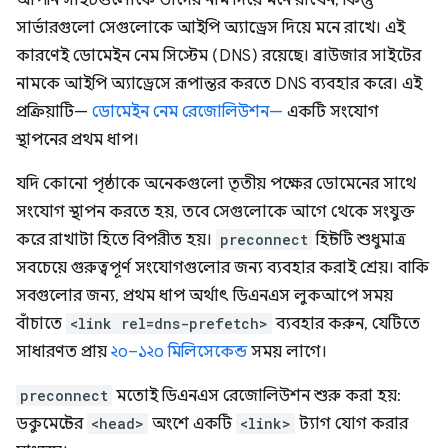
সার্ভারগুলো সেগুলোকে আইপি অ্যাড্রেস দিয়ে মনে রাখে। এই
কারণেই ডোমেইন নেম সিস্টেম (DNS) রয়েছে। ব্রাউজার সাইটের
নামকে আইপি অ্যাড্রেসে রূপান্তর করতে DNS ব্যবহার করে। এই
প্রক্রিয়াটি—
ডোমেইন নেম রেজোলিউশন—
একটি সংযোগ
স্থাপনের প্রথম ধাপ।
যদি কোনো পৃষ্ঠাকে অনেকগুলো তৃতীয় পক্ষের ডোমেনের সাথে
সংযোগ স্থাপন করতে হয়, তবে সেগুলোকে আগে থেকে সংযুক্ত
করে রাখাটা হিতে বিপরীত হয়।
preconnect
হিন্টটি শুধুমাত্র
সবচেয়ে গুরুত্বপূর্ণ সংযোগগুলোর জন্য ব্যবহার করাই শ্রেয়। বাকি
সবগুলোর জন্য, প্রথম ধাপ অর্থাৎ ডিএনএস লুকআপে সময়
বাঁচাতে
<link rel=dns-prefetch>
ব্যবহার করুন, যেটিতে
সাধারণত প্রায়
২০–১২০ মিলিসেকেন্ড
সময় লাগে।
preconnect
মতোই ডিএনএস রেজোলিউশন শুরু করা হয়:
ডকুমেন্টের
<head>
অংশে একটি
<link>
ট্যাগ যোগ করার