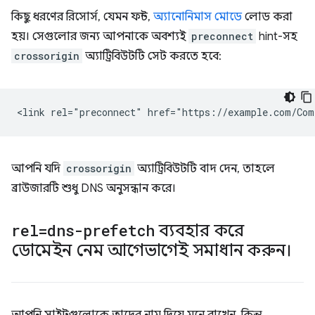
কিছু ধরণের রিসোর্স, যেমন ফন্ট,
অ্যানোনিমাস মোডে
লোড করা
হয়। সেগুলোর জন্য আপনাকে অবশ্যই
preconnect
hint-সহ
crossorigin
অ্যাট্রিবিউটটি সেট করতে হবে:
আপনি যদি
crossorigin
অ্যাট্রিবিউটটি বাদ দেন, তাহলে
ব্রাউজারটি শুধু DNS অনুসন্ধান করে।
rel=dns-prefetch
ব্যবহার করে
ডোমেইন নেম আগেভাগেই সমাধান করুন।
আপনি সাইটগুলোকে তাদের নাম দিয়ে মনে রাখেন, কিন্তু