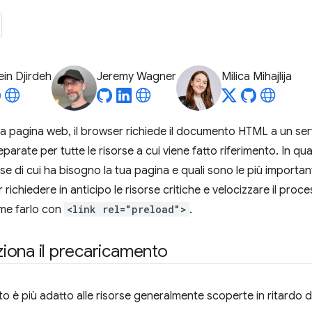
in Djirdeh
Jeremy Wagner
Milica Mihajlija
 pagina web, il browser richiede il documento HTML a un serve
separate per tutte le risorse a cui viene fatto riferimento. In qu
orse di cui ha bisogno la tua pagina e quali sono le più important
 richiedere in anticipo le risorse critiche e velocizzare il pr
me farlo con
<link rel="preload">
.
iona il precaricamento
to è più adatto alle risorse generalmente scoperte in ritardo 