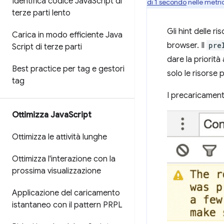
Identifica codice Java
Script di
di 1 secondo
nelle metri
terze parti lento
Gli hint delle r
Carica in modo efficiente Java
browser. Il
pre
Script di terze parti
dare la priorità
Best practice per tag e gestori
solo le risorse 
tag
I precaricament
Ottimizza Java
Script
Ottimizza le attività lunghe
Ottimizza l'interazione con la
prossima visualizzazione
Applicazione del caricamento
istantaneo con il pattern PRPL