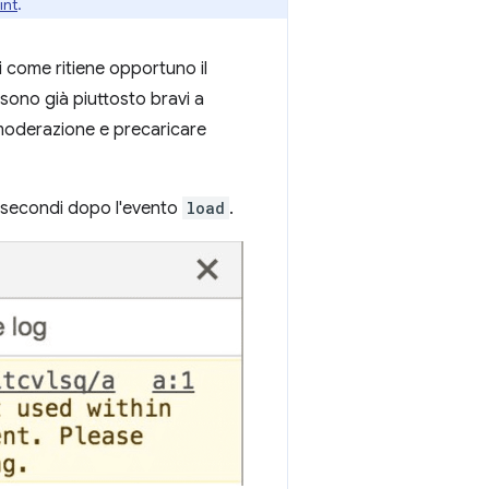
int
.
 come ritiene opportuno il
 sono già piuttosto bravi a
oderazione e precaricare
 3 secondi dopo l'evento
load
.