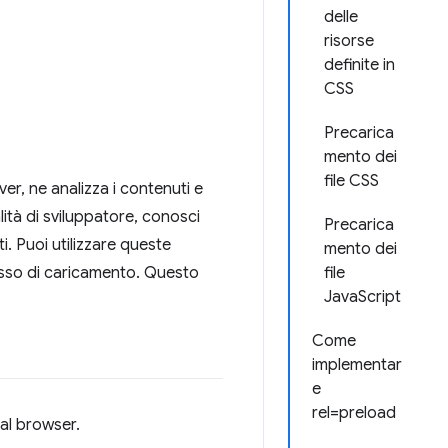
delle
risorse
definite in
CSS
Precarica
mento dei
file CSS
r, ne analizza i contenuti e
alità di sviluppatore, conosci
Precarica
i. Puoi utilizzare queste
mento dei
ocesso di caricamento. Questo
file
JavaScript
Come
implementar
e
rel=preload
dal browser.