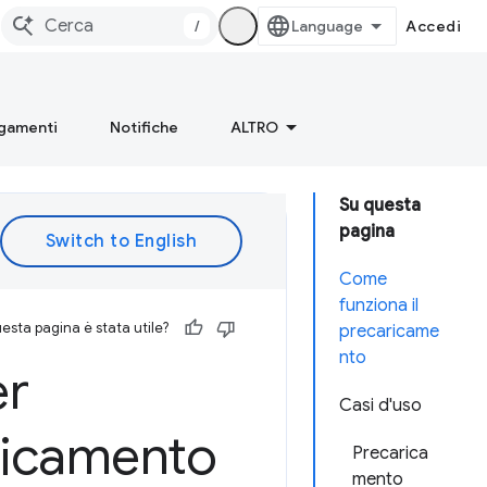
/
Accedi
gamenti
Notifiche
ALTRO
Su questa
pagina
Come
funziona il
esta pagina è stata utile?
precaricame
nto
er
Casi d'uso
aricamento
Precarica
mento