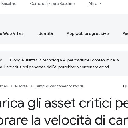
Baseline
Come utilizzare Baseline
Altro
re Web Vitals
Identità
App web progressive
Pa
Google utilizza la tecnologia AI per tradurre i contenuti nella
ta. Le traduzioni generate dall'AI potrebbero contenere errori.
icles
Risorse
Tempi di caricamento rapidi
Qu
ica gli asset critici p
orare la velocità di c