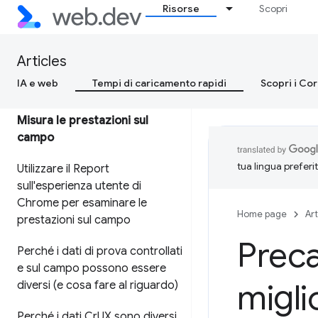
Google
Risorse
Scopri
Ottimizzazione dei Segnali web
essenziali per i responsabili
Articles
delle decisioni aziendali
IA e web
Tempi di caricamento rapidi
Scopri i Co
Misura le prestazioni sul
campo
tua lingua preferi
Utilizzare il Report
sull'esperienza utente di
Chrome per esaminare le
Home page
Art
prestazioni sul campo
Precar
Perché i dati di prova controllati
e sul campo possono essere
migli
diversi (e cosa fare al riguardo)
Perché i dati Cr
UX sono diversi