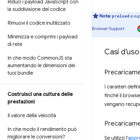
Riduci i payload Java
Script con
la suddivisione del codice
Nota:
è sup
preload
Rimuovi il codice inutilizzato
Browser Support
Minimizza e comprimi i payload
di rete
Casi d'uso
In che modo Common
JS sta
aumentando le dimensioni dei
Precaricamen
tuoi bundle
I caratteri defi
Costruisci una cultura delle
finché il browse
prestazioni
vengano recuper
Il valore della velocità
Precaricame
In che modo il rendimento può
migliorare le conversioni?
Se utilizzi l'
appr