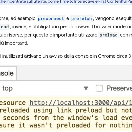
che incentrate sull'utente, come
Time to Interactive
e
First Contentful Pa
isorse, ad esempio
preconnect
e
prefetch
, vengono eseguiti
load
, invece, è obbligatorio per il browser. I browser moderni
 alle risorse, per questo è importante utilizzare
preload
con m
più importanti.
i inutilizzati attivano un avviso della console in Chrome circa