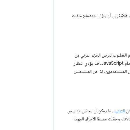
أو صور الخلفية المحدّدة في ملفات CSS إلى أن ينزّل المتصفّح ملفات
يم CSS إلى جزأين. يتم تضمين محتوى CSS المهم المطلوب لعرض الجزء المرئي من
من المستند، ويتم عادةً تحميل محتوى CSS غير المهم بشكل كسول باستخدام JavaScript. قد يؤدي انتظار
عرض عندما يتنقّل المستخدمون، لذا من المستحسن
 عن
التنفيذ
، ما يمكن أن يحسّن مقاييس
حِزم JavaScript وحمّلت مسبقًا الأجزاء المهمة