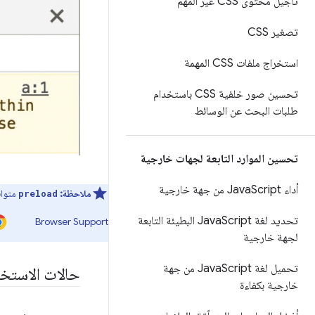
تأجيل محتوى CSS غير المهم
تصغير CSS
استخراج ملفات CSS المهمة
تحسين صور خلفية CSS باستخدام
طلبات البحث عن الوسائط
تحسين الموارد التابعة لجهات خارجية
أداء Java
Script من جهة خارجية
ملاحظة:
متواف
preload
تحديد لغة Java
Script البطيئة التابعة
Browser Support
لجهة خارجية
تحميل لغة Java
Script من جهة
حالات الاستخد
خارجية بكفاءة