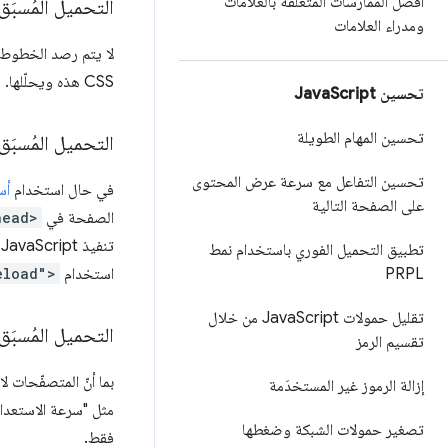
أفضل الممارسات المتعلّقة بالعلامات
التحميل المُسبَق ل
ومدراء العلامات
لا يتم رصد الخطوط 
CSS هذه ويحلّلها. يضمن التحميل المُسبَق لهذه الموارد استرجاعها قبل تنزيل ملفات CSS.
تحسين Java
Script
تحسين المهام الطويلة
التحميل المُسبَق ل
تحسين التفاعل مع سرعة عرض المحتوى
في حال استخدام
أسلو
على الصفحة التالية
الصفحة في
head>
تطبيق التحميل الفوري باستخدام نمط
استخدام
eload">
PRPL
تقليل حمولات Java
Script من خلال
التحميل المُسبَق لم
تقسيم الرمز
بما أنّ المتصفّحات لا
إزالة الرموز غير المستخدَمة
مثل "سرعة الاستعداد
تصغير حمولات الشبكة وضغطها
فقط.