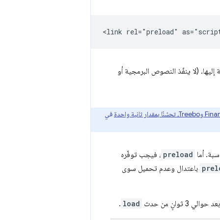
إليها. (لا ينفّذ النصوص البرمجية أو
في
سبة. أما
preload
، فيجب توفّره
prel
باعتدال وعدم تحميل سوى
.
load