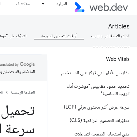
الموارد
استكشاف
ا
كيف يمكن قياس السرعة؟
كيف تبقى سريعًا؟
Articles
الذكاء الاصطناعي والويب
أوقات التحميل السريعة
التعرّف على "مؤش
Core Web Vitals
Web Vitals
المفضّلة، وقد تتضمّن ب
مقاييس الأداء التي تركّز على المستخدم
تحديد حدود مقاييس "مؤشرات أداء
الصفحة الرئيسية
es
الويب الأساسية"
تحميل م
سرعة عرض أكبر محتوى مرئي (LCP)
متغيّرات التصميم التراكمية (CLS)
سرعة ا
مدى استجابة الصفحة لتفاعلات