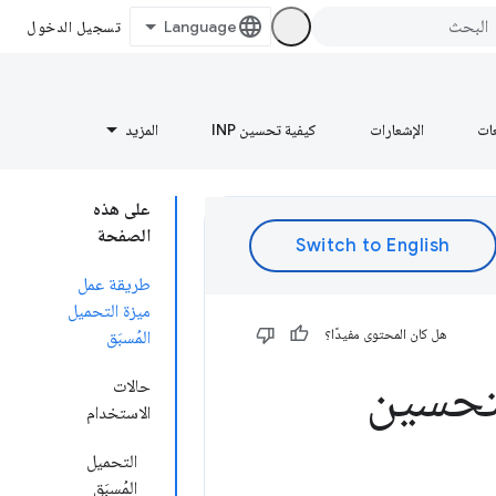
تسجيل الدخول
عات
الإشعارات
كيفية تحسين INP
المزيد
على هذه
الصفحة
طريقة عمل
ميزة التحميل
هل كان المحتوى مفيدًا؟
المُسبَق
لتحسين
حالات
الاستخدام
التحميل
المُسبَق