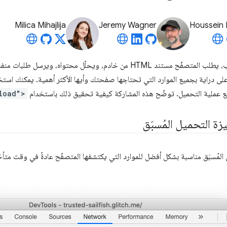
Milica Mihajlija
Jeremy Wagner
Houssein 
عند فتح صفحة ويب، يطلب المتصفّح مستند HTML من خادم، ويحلّل محتواه، 
على دراية بجميع الموارد التي تحتاجها صفحتك وأيها الأكثر أهمية. يمكنك استخ
يع عملية التحميل. توضّح هذه المشاركة كيفية تحقيق ذلك باستخدام
load">
ة التحميل المُسبَق
المُسبَق مناسبة بشكل أفضل للموارد التي يكتشفها المتصفّح عادةً في وقت متأخ