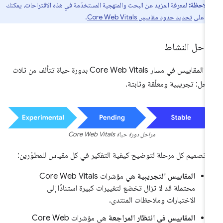
ملاحظة:
لمعرفة المزيد عن البحث والمنهجية المستخدَمة في هذه الاقتراحات، يمكنك
لاع على
تحديد حدود مقاييس Core Web Vitals
.
راحل النشاط
تمر المقاييس في مسار Core Web Vitals بدورة حياة تتألف من ثلاث
احل: تجريبية ومعلّقة وثابتة.
مراحل دورة حياة Core Web Vitals
 تصميم كل مرحلة لتوضيح كيفية التفكير في كل مقياس للمطوّرين:
المقاييس التجريبية
هي مؤشرات Core Web Vitals
محتملة قد لا تزال تخضع لتغييرات كبيرة استنادًا إلى
الاختبارات وملاحظات المنتدى.
المقاييس في انتظار المراجعة
هي مؤشرات Core Web