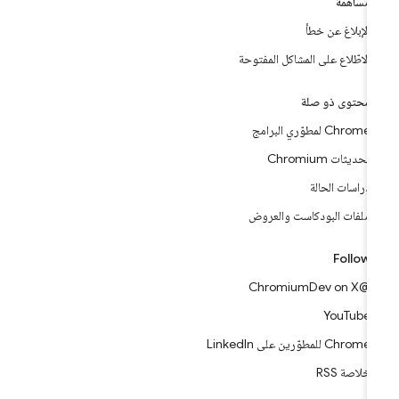
مساهمة
الإبلاغ عن خطأ
الاطّلاع على المشاكل المفتوحة
محتوى ذو صلة
Chrome لمطوّري البرامج
تحديثات Chromium
دراسات الحالة
ملفات البودكاست والعروض
Follow
@ChromiumDev on X
YouTube
Chrome للمطوّرين على LinkedIn
خلاصة RSS