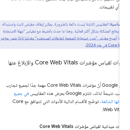
 أي تقييمات.
أساسية:
المقاييس الثابتة ليست دائمة بالضرورة. يمكن إيقاف مقياس ثابت واستبداله
ر يعالج المشكلة بشكل أكثر فعالية. وهذا ما حدث بالضبط مع مقياس "مهلة الاستجابة
دما
أصبح مقياس "مدى استجابة الصفحة لتفاعلات المستخدم" مقياسًا ثابتًا ضمن مؤشرات
Co في عام 2024
.
ات لقياس مؤشرات Core Web Vitals والإبلاغ عنها
ترى Google أنّ مؤشرات Core Web Vitals مهمة جدًا لجميع تجارب
يب. نتيجةً لذلك، تلتزم Google بعرض هذه المقاييس
في جميع
واتها الشائعة
. توضّح الأقسام التالية الأدوات التي تتوافق مع Core
Web Vital
وات ميدانية لقياس مؤشرات Core Web Vitals