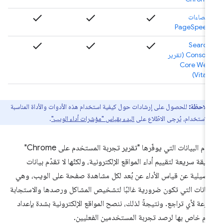
check
check
check
إحصاءات
PageSpeed
check
check
check
Search
Console (تقرير
Core Web
Vitals)
ملاحظة:
للحصول على إرشادات حول كيفية استخدام هذه الأدوات والأداة المناسبة
 الاستخدام، يُرجى الاطّلاع على
البدء بقياس "مؤشرات أداء الويب"
.
تقدّم البيانات التي يوفّرها "تقرير تجربة المستخدم على Chrome"
يقة سريعة لتقييم أداء المواقع الإلكترونية، ولكنّها لا تقدّم بيانات
صيلية عن قياس الأداء عن بُعد لكل مشاهدة صفحة على الويب، وهي
بيانات التي تكون ضرورية غالبًا لتشخيص المشاكل ورصدها والاستجابة
رعة لأي تراجع. ونتيجةً لذلك، ننصح المواقع الإلكترونية بشدة بإعداد
ام خاص بها لرصد تجربة المستخدمين الفعليين.