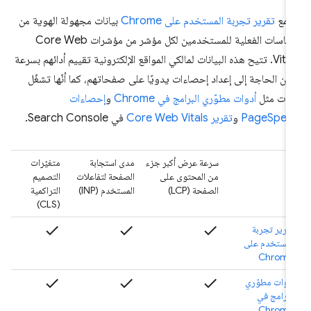
جمع
تقرير تجربة المستخدم على Chrome
بيانات مجهولة الهوية من
القياسات الفعلية للمستخدمين لكل مؤشر من مؤشرات Core Web
Vitals. تتيح هذه البيانات لمالكي المواقع الإلكترونية تقييم أدائهم بسرعة
ون الحاجة إلى إعداد إحصاءات يدويًا على صفحاتهم، كما أنّها تشغّل
وات مثل
أدوات مطوّري البرامج في Chrome
و
إحصاءات
PageSpee
و
تقرير Core Web Vitals
في Search Console.
سرعة عرض أكبر جزء
مدى استجابة
متغيّرات
من المحتوى على
الصفحة لتفاعلات
التصميم
الصفحة (LCP)
المستخدم (INP)
التراكمية
(CLS)
check
check
check
تقرير تجربة
المستخدم على
Chrome
check
check
check
أدوات مطوّري
البرامج في
Chrome