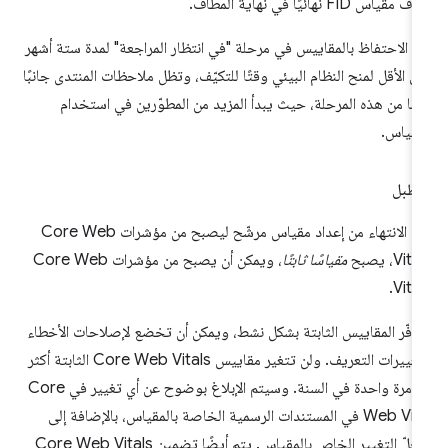
ف مقياس FID نهائيًا في نهاية المطاف.
م الاحتفاظ بالمقاييس في مرحلة "في انتظار المراجعة" لمدة ستة أشهر
ى الأقل لمنح النظام البيئي وقتًا للتكيّف، وتظل ملاحظات المنتدى جانبًا
مًا من هذه المرحلة، حيث يبدأ المزيد من المطوّرين في استخدام
مقياس.
سطبل
عند الانتهاء من إعداد مقياس مرشّح ليصبح من مؤشرات Core Web
Vit، يصبح
مقياسًا ثابتًا
، ويمكن أن يصبح من مؤشرات Core Web
Vital
وفّر المقاييس الثابتة بشكل نشط، ويمكن أن تخضع لإصلاحات الأخطاء
وتغييرات التعريف. ولن تتغير مقاييس Core Web Vitals الثابتة أكثر
من مرة واحدة في السنة. وسيتم الإبلاغ بوضوح عن أي تغيير في Core
Web Vital في المستندات الرسمية الخاصة بالمقياس، بالإضافة إلى
سجلّ التغيير الخاص بالمقياس. يتم أيضًا تضمين Core Web Vitals