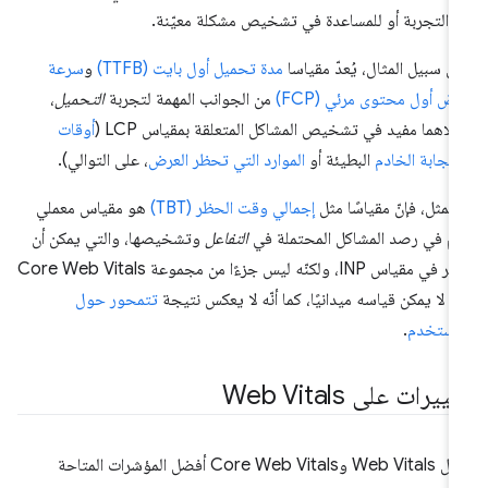
 التجربة أو للمساعدة في تشخيص مشكلة معيّنة.
ى سبيل المثال، يُعدّ مقياسا
مدة تحميل أول بايت (TTFB)
و
سرعة
ض أول محتوى مرئي (FCP)
من الجوانب المهمة لتجربة
التحميل
،
لاهما مفيد في تشخيص المشاكل المتعلقة بمقياس LCP (
أوقات
تجابة الخادم
البطيئة أو
الموارد التي تحظر العرض
، على التوالي).
المثل، فإنّ مقياسًا مثل
إجمالي وقت الحظر (TBT)
هو مقياس معملي
م في رصد المشاكل المحتملة في
التفاعل
وتشخيصها، والتي يمكن أن
تؤثر في مقياس INP، ولكنّه ليس جزءًا من مجموعة Core Web Vitals
نّه لا يمكن قياسه ميدانيًا، كما أنّه لا يعكس نتيجة
تتمحور حول
مستخدم
.
ييرات على Web Vitals
تمثّل Web Vitals وCore Web Vitals أفضل المؤشرات المتاحة