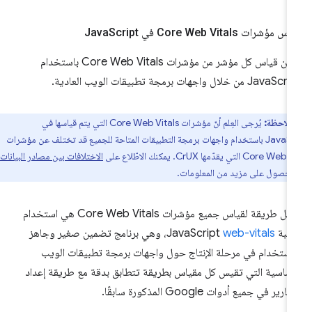
 مؤشرات Core Web Vitals في Java
Script
يمكن قياس كل مؤشر من مؤشرات Core Web Vitals باستخدام
Java من خلال واجهات برمجة تطبيقات الويب العادية.
ملاحظة:
يُرجى العِلم أنّ مؤشرات Core Web Vitals التي يتم قياسها في
JavaScript باستخدام واجهات برمجة التطبيقات المتاحة للجميع قد تختلف عن مؤشرات
Co التي يقدّمها CrUX. يمكنك الاطّلاع على
الاختلافات بين مصادر البيانات
لحصول على مزيد من المعلومات.
أسهل طريقة لقياس جميع مؤشرات Core Web Vitals هي استخدام
ة JavaScript
web-vitals
، وهي برنامج تضمين صغير وجاهز
استخدام في مرحلة الإنتاج حول واجهات برمجة تطبيقات الويب
أساسية التي تقيس كل مقياس بطريقة تتطابق بدقة مع طريقة إعداد
قارير في جميع أدوات Google المذكورة سابقًا.