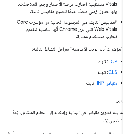
Vitals مستقبلية اجتازت مرحلة الاختبار وجمع الملاحظات،
ولها جدول زمني محدّد جيدًا لتصبح مقاييس ثابتة.
المقاييس الثابتة
هي المجموعة الحالية من مؤشرات Core
Web Vitals التي يرى Chrome أنّها أساسية لتقديم
تجارب مستخدم ممتازة.
رّ "مؤشرات أداء الويب الأساسية" بمراحل النشاط التالية:
LCP
: ثابت
CLS
: ثابتة
مقياس INP
: ثابت
ريبي
دما يتم تطوير مقياس في البداية وإدخاله إلى النظام المتكامل، يُعدّ
ياسًا تجريبيًا
.
غرض من المرحلة التجريبية هو تقييم مدى ملاءمة المقياس، وذلك أولاً