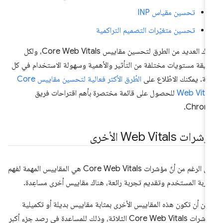
تحسين مقياس INP
تحسين متغيّرات التصميم التراكمية
هناك العديد من الطرق لتحسين مقاييس Core Web Vitals، ولكل
يقة مستويات مختلفة من التأثير والأهمية وسهولة الاستخدام في كل
لة. يمكنك الاطّلاع على
الطُرق الأكثر فعالية لتحسين مقاييس Core
Web Vita
للحصول على قائمة مختصرة بأهم اقتراحات فريق
Chrome
رات Web Vitals الأخرى
على الرغم من أنّ مؤشرات Core Web Vitals هي المقاييس المهمة لفهم
ربة المستخدم وتقديم تجربة رائعة، هناك مقاييس أخرى مساعِدة.
كن أن تكون هذه المقاييس الأخرى بمثابة مقاييس بديلة أو تكميلية
لمؤشرات Core Web Vitals الثلاثة، وذلك للمساعدة في رصد جزء أكبر