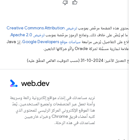
ّ محتوى هذه الصفحة مرخّص بموجب
ترخيص Creative Commons Attribution
4‏
ما لم يُنصّ على خلاف ذلك، ونماذج الرموز مرخّصة بموجب
ترخيص Apache 2.0‏
.
اطّلاع على التفاصيل، يُرجى مراجعة
سياسات موقع Google Developers‏
. إنّ Java
لامة تجارية مسجَّلة لشركة Oracle و/أو شركائها التابعين.
التعديل الأخير: 2024-10-31 (حسب التوقيت العالمي المتفَّق عليه)
نريد مساعدتك في إنشاء مواقع إلكترونية رائعة وسريعة
وآمنة تعمل عبر المتصفحات ولجميع المستخدمين. يُعدّ
هذا الموقع الإلكتروني المركز الرئيسي للمحتوى الذي
كتبه أعضاء فريق Chrome وخبراء خارجيين
لمساعدتك في هذه الرحلة.