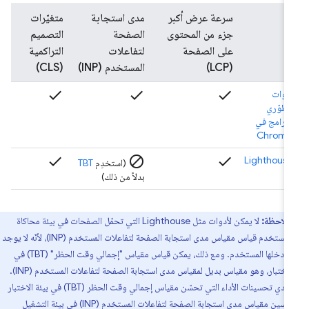
سرعة عرض أكبر
مدى استجابة
متغيّرات
جزء من المحتوى
الصفحة
التصميم
على الصفحة
لتفاعلات
التراكمية
(LCP)
المستخدم (INP)
(CLS)
check
check
check
أدوات
مطوّري
البرامج في
Chrome
check
block
check
Lighthouse
(استخدِم
TBT
بدلاً من ذلك)
ملاحظة:
لا يمكن لأدوات مثل Lighthouse التي تحمّل الصفحات في بيئة محاكاة
بدون مستخدم قياس مقياس مدى استجابة الصفحة لتفاعلات المستخدم (INP)، لأنّه لا يوجد
بيانات أدخلها المستخدم. ومع ذلك، يمكن قياس مقياس "إجمالي وقت الحظر" (TBT) في
بيئة الاختبار، وهو مقياس بديل لمقياس مدى استجابة الصفحة لتفاعلات المستخدم (INP).
وقد تؤدي تحسينات الأداء التي تحسّن مقياس إجمالي وقت الحظر (TBT) في بيئة الاختبار
إلى تحسين مقياس مدى استجابة الصفحة لتفاعلات المستخدم (INP) في بيئة التشغيل