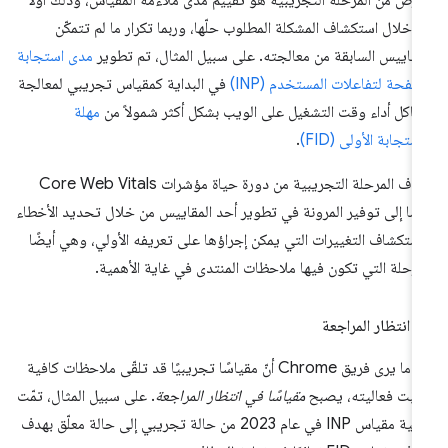
 خلال استكشاف المشكلة المطلوب حلّها، وربما تكرار ما لم تتمكّن
مقاييس السابقة من معالجته. على سبيل المثال، تم تطوير
مدى استجابة
صفحة لتفاعلات المستخدم (INP)
في البداية كمقياس تجريبي لمعالجة
اكل أداء وقت التشغيل على الويب بشكل أكثر شمولاً من
مهلة
استجابة الأولى (FID)
.
تهدف المرحلة التجريبية من دورة حياة مؤشرات Core Web Vitals
ضًا إلى توفير المرونة في تطوير أحد المقاييس من خلال تحديد الأخطاء
ستكشاف التغييرات التي يمكن إجراؤها على تعريفه الأولي، وهي أيضًا
مرحلة التي تكون فيها ملاحظات المنتدى في غاية الأهمية.
 انتظار المراجعة
عندما يرى فريق Chrome أنّ مقياسًا تجريبيًا قد تلقّى ملاحظات كافية
ثبت فعاليته، يصبح
مقياسًا في انتظار المراجعة
. على سبيل المثال، تمّت
ترقية مقياس INP في عام 2023 من حالة تجريبي إلى حالة معلّق بهدف