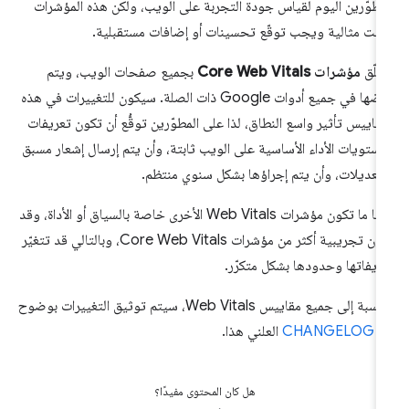
مطوّرين اليوم لقياس جودة التجربة على الويب، ولكن هذه المؤشرات
ست مثالية ويجب توقّع تحسينات أو إضافات مستقبلية.
علّق
مؤشرات Core Web Vitals
بجميع صفحات الويب، ويتم
عرضها في جميع أدوات Google ذات الصلة. سيكون للتغييرات في هذه
مقاييس تأثير واسع النطاق، لذا على المطوّرين توقُّع أن تكون تعريفات
ستويات الأداء الأساسية على الويب ثابتة، وأن يتم إرسال إشعار مسبق
لتعديلات، وأن يتم إجراؤها بشكل سنوي منتظم.
غالبًا ما تكون مؤشرات Web Vitals الأخرى خاصة بالسياق أو الأداة، وقد
تكون تجريبية أكثر من مؤشرات Core Web Vitals، وبالتالي قد تتغيّر
ريفاتها وحدودها بشكل متكرّر.
بالنسبة إلى جميع مقاييس Web Vitals، سيتم توثيق التغييرات بوضوح
ي
CHANGELOG
العلني هذا.
هل كان المحتوى مفيدًا؟