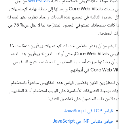
د ضبط موقعك الإلكتروني لاستخدام مكتبة
web-vitals
من أجل
قياس بيانات Core Web Vitals وإرسالها إلى نقطة نهاية الإحصاءات،
مثّل الخطوة التالية في تجميع هذه البيانات وإعداد تقارير عنها لمعرفة
ما إذا كانت صفحاتك تستوفي الحدود المقترَحة لما لا يقل عن% 75 من
ارات الصفحة.
ى الرغم من أنّ بعض مقدّمي خدمات الإحصاءات يوفّرون دعمًا مدمجًا
لمقاييس Core Web Vitals، حتى أولئك الذين لا يوفّرون هذا الدعم
ب أن يضمّنوا ميزات أساسية للمقاييس المخصّصة تتيح لك قياس
Core Web Vita في أدواتهم.
كن للمطوّرين الذين يفضّلون قياس هذه المقاييس مباشرةً باستخدام
جهات برمجة التطبيقات الأساسية على الويب استخدام أدلة المقاييس
ه بدلاً من ذلك للحصول على تفاصيل التنفيذ:
قياس LCP في JavaScript
قياس مقياس INP في JavaScript