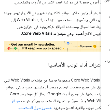
د آخرون صعوبة في مواكبة العدد الكبير من الأدوات والمقاييس.
 يُفترض أن يكون مالكو المواقع الإلكترونية خبراء في الأداء ليفهموا جودة
التجربة التي يقدّمونها للمستخدمين. تهدف مبادرة Web Vitals إلى
سيط هذا المجال ومساعدة المواقع الإلكترونية في التركيز على
مقاييس الأكثر أهمية، وهي
مؤشرات Core Web Vitals
.
ؤشرات أداء الويب الأساسية
تُعدّ Core Web Vitals مجموعة فرعية من مؤشرات Web Vitals التي
طبق على جميع صفحات الويب، ويجب أن يقيسها جميع مالكي المواقع،
وسيتم عرضها على جميع أدوات Google. يمثّل كل مؤشر من Core
Web  جانبًا مميزًا من تجربة المستخدم، ويمكن قياسه
ميدانيًا
،
عكس تجربة واقعية لنتائج جوهرية
تتمحور حول المستخدم
.