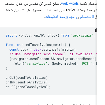
ستخدام مكتبة
web-vitals
، يمكن قياس كل مقياس من خلال استدعاء
لة واحدة. يمكنك الاطّلاع على المستندات للحصول على تفاصيل كاملة
ول
الاستخدام
و
واجهة برمجة التطبيقات
.
import
{
onCLS
,
onINP
,
onLCP
}
from
'web-vitals'
;
function
sendToAnalytics
(
metric
)
{
const
body
=
JSON
.
stringify
(
metric
);
// Use `navigator.sendBeacon()` if available, f
(
navigator
.
sendBeacon
 && 
navigator
.
sendBeacon
(
'
fetch
(
'/analytics'
,
{
body
,
method
:
'POST'
,
k
}
onCLS
(
sendToAnalytics
);
onINP
(
sendToAnalytics
);
onLCP
(
sendToAnalytics
);