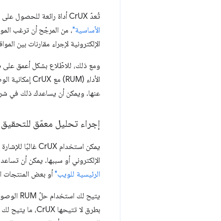
تُعدّ CrUX أداة رائعة للحصول على عرض متسق على مستوى المواقع الإلكترونية، وبما أنّها
الأساسية"
الإلكترونية لإجراء مقارنات بين المواق
ومع ذلك، للاطّلاع بشكل أعمق على
س
الأداء (RUM) 
عنها. ويمكن أن يساعدك ذلك في شر
إجراء تحليل معمّق للتحقيق 
يمكن استخدام UX
الإلكتروني أو سببها. يمكن أن تساع
الرئيسية للويب"
أو بعض المنتجات ال
يتيح لك 
بطرق لا تتيحها 