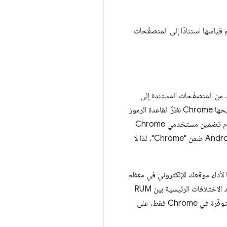
رات الصفحات التي يتم قياسها استنادًا إلى المتصفّحات
الرغم من توفّر العديد من المتصفّحات المستندة إلى
Chromium (مثل Edge وOpera وBrave على سبيل المثال لا الحصر) التي تتيح أيضًا المقاييس نفسها التي يتيحها Chrome نظرًا لقاعدة الرموز
الأساسية المشتركة، إلا أنّ مستخدمي Chrome فقط هم من يقدّمون البيانات إلى CrUX. ويعني هذا القيد أيضًا عدم تضمين مستخدمي Chrome
على نظام التشغيل iOS، لأنّه يستخدم محرّك المتصفّح Webkit الأساسي. لا يتم أيضًا احتساب WebView على Android ضمن "Chrome"، لذا لا
ا واسعًا لأداء موقعك الإلكتروني في معظم
الحالات، إلا أنّ قياس أداء هذا المتصفّح فقط لا يمثّل بأي حال من الأحوال أداء جميع المستخدمين. قد يوضّح ذلك أحد الاختلافات الرئيسية بين RUM
وCrUX. وينطبق ذلك بشكل خاص على تقنيات الأداء التي تعتمد على واجهات برمجة التطبيقات أو أشكال الصور المتوفّرة في Chrome فقط، على