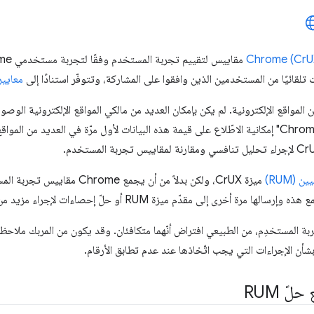
معايير 
، تتوفّر بيانات CrUX لملايين المواقع الإلكترونية. لم يكن بإمكان العديد من مالكي المواقع الإلكترو
وفّر تقرير "تجربة المستخدِم على Chrome" إمكانية الاطّلاع على قيمة هذه البيانات لأول مرّة في الع
(RUM)
ميزة CrUX، ولكن بدلاً من أن يجمع 
 أخرى إلى مقدّم ميزة RUM أو حلّ إحصاءات لإجراء مزيد من التحليل.
ربة المستخدِم، من الطبيعي افتراض أنّهما متكافئان. وقد يكون من المربك ملاحظ
ن الإجراءات التي يجب اتّخاذها عند عدم تطابق الأرقام.