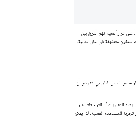
 على غرار أهمية فهم الفرق بين
نات ستكون متطابقة في حال مثالية،
ما إذا كنت تطّلع على مقاييس تجريبية (اصطناعية) أو مقاييس ميدانية (RUM). على الرغم من أنّه من الطبيعي افتراض أنّ
لرصد التغييرات أو التراجعات غير
ر تجربة المستخدم الفعلية، لذا يمكن