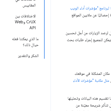
المقاييس
لبرنامج "مؤشرات أداء الويب
 CrUX إلى تقديم نظرة عامة ذات صلة إحصائيًا عن ملايين المواقع
الاختلافات بين
CrUX وWeb
API
مل لرصد الزيارات من أجل تحسين
ما الذي يمكننا فعله
يانات يمكن للجميع إجراء طلبات بحث
حيال ذلك؟
الشكر والتقدير
تحديد مكان المشكلة في موقعك
ل
مثل مكتبة "مؤشرات الأداء
أيضًا تقسيم هذه البيانات وتحليلها
ا. هل تتأثر شريحة معيّنة من