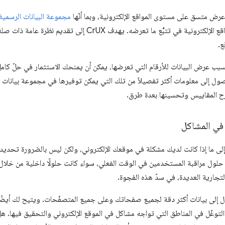
مجموعة البيانات الرسمية 
، من المرجّح أن ترغب المواقع الإلكترونية في تتبُّع ما تعرضه. يهدف
ع.
بب
عرض البيانات للأرقام التي تعرضها، يمكن أن يمنحك الاستثمار في حلّ كا
مع CrUX إمكانية الوصول إلى معلومات أكثر تفصيلاً من تلك التي يمكن توفيرها في مجموعة ب
ح المقاييس وتحسينها بعدة طرق.
في المشاكل
Cr غالبًا للإشارة إلى ما إذا كانت لديك مشكلة في موقعك الإلكتروني، ولكن ليس بالضرورة 
د حلول مراقبة المستخدمين في الوقت الفعلي، سواء كانت حلولًا داخلية من خلا
تجارية العديدة، في سدّ هذه الفجوة.
استخدام حلّ RUM الوصول إلى بيانات أكثر دقة لجميع صفحاتك وعلى جميع المتصفّحات. ويتيح لك 
CrUX، ما يتيح لك التوغّل في المناطق التي تواجه مشاكل في الموقع الإلكتروني والتحقيق فيه