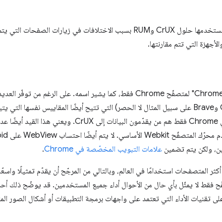
قد تختلف مجموعات البيانات التي تستخدمها حلول CrUX وRUM بسبب الاختلافات في زيا
لأجهزة التي تتم مقارنتها.
يتوفر "تقرير تجربة المستخدم في Chrome" لمتصفّح Chrome فقط، كما يشير اسمه. على 
ين، ولكن يتم تضمين
علامات التبويب المخصّصة في Chrome
.
من أنّ Chrome هو أحد أكثر المتصفحات استخدامًا في العالم، وبالتالي من المرجّح أن يقدّم تمثيلً