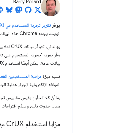
Barry Pollard
يوفّر
تقرير تجربة المستخدم في Chrome (CrUX)
الويب. يجمع Chrome هذه البيانات تلقائيًا من المستخدمين الذين وافقوا على المشاركة، وتتوفّر استنادًا إلى
وبالتالي
بيانات عامة، يمكن أيضًا استخدام CrUX لإجراء تحليل تنافسي ومقارنة لمقاييس تجربة المستخدم.
تشبه ميزة
مراقبة المستخدِمين الفعليين 
المواقع الإلكترونية لإجراء عملية الجمع هذه وإرسالها مرة
بما أنّ كلا الحلّين يقيس مقاييس تج
سبب حدوث ذلك، ويقدّم اقتراحات بشأ
مزايا استخدام Cr
UX مع حلّ RUM