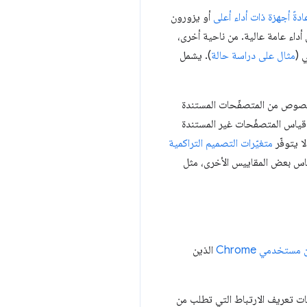
أو يزورون
أداء عامة عالية. من ناحية أخرى،
مثال على دراسة حالة
). يشمل
علي الحصول على بيانات لمتصفّحات غير Chrome، وعلى وجه الخصوص من المتصفّحات المستندة
يضًا قياس المتصفّحات غير المستندة
متغيّرات التصميم التراكمية
تخدمي Chrome
الذين
ّقة بملفات تعريف الارتباط التي تطلب من