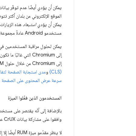
يمكن أن يؤدي أيضًا عدم توفّر بيانات iOS إلى انحياز النتائج. على سبيل المثا
الموقع الإلكتروني من بلدان أكثر تت
يمكن أن يؤدي
استبعاد
هذه الزيارات، كما تفعل CrUX، إلى بيانات منحازة إلى
مستخدمو Android عادةً مجموعة أكبر من الأجهزة وإمكانات الأجهزة والأسواق.
إلى Chromium التي غا
إلى Chromium من خلال حلول RUM، ولكن قد تتضمّن مجموعة أكثر محدودية من المقاييس. على سبيل المثال، لا يتوفّر
(CLS)
و
مدى استجابة الصفحة لتفاعلا
سرعة عرض المحتوى على الصفحة (FCP)
المستخدمون الذين فعّلوا الميزة
بالإضافة إلى أنّه يقتصر على مستخدمي Chrome، يتم تقييد CrUX بشكل أكبر من خ
وافقوا على مشاركة بيانات CrUX عند تثبيت المتصفّح.
لا ينظر مقدّ