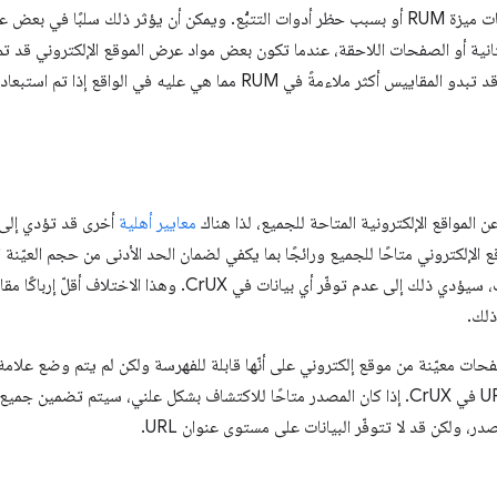
المستخدِمين الموافقة على جمع بيانات ميزة RUM أو بسبب حظر أدوات التتبُّع. ويمكن أن يؤثر ذلك
لثانية أو الصفحات اللاحقة، عندما تكون بعض مواد عرض الموقع الإلكتروني قد ت
السابقة. إذا حدث ذلك بشكل متكرّر، قد تبدو المقاييس أكثر ملاءمةً في RUM مما
معايير أهلية
ع الإلكتروني متاحًا للجميع ورائجًا بما يكفي لضمان الحد الأدنى من حجم العيّن
استنتاجات مفيدة. في معظم الحالات، سيؤدي ذلك إلى عدم توفّر أي بيانات في X
لك.
ات معيّنة من موقع إلكتروني على أنّها قابلة للفهرسة ولكن لم يتم وضع علام
سوى مجموعة فرعية من عناوين URL في CrUX. إذا كان المصدر متاحًا للاكتشاف بشكل علني، س
، ولكن قد لا تتوفّر البيانات على مستوى عنوان URL.