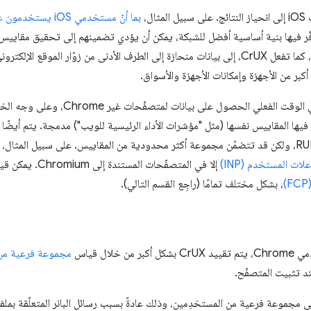
ل،
بما أنّ مستخدمي iOS يستخدمون عادةً أجهزة ذات أداء أعلى
وفّر فيها بنية أساسية أفضل للشبكة، يمكن أن يؤدي تضمينهم إلى تحقيق مقاييس 
 الطرف الأدنى من زوّار الموقع الإلكتروني (
يمكن لحلول مراقبة المستخدمين في الوقت الف
لبًا ما تكون فيها المقاييس نفسها (مثل "مؤشرات الأداء الرئيسية للويب") مدمجة. يتم أ
ت المستخدم (INP)
إلا في المتصفّحات المستندة إلى Chromium. يمكن قياس بعض المقاييس الأخرى، مثل
، بشكل مختلف تمامًا (راجِع القسم التالي).
لال قياس
مجموعة فرعية من مس
مو ميزة RUM أيضًا إلا إلى مجموعة فرعية من المستخدِمين، وذلك عادةً بسبب رسائل البانر المتعل