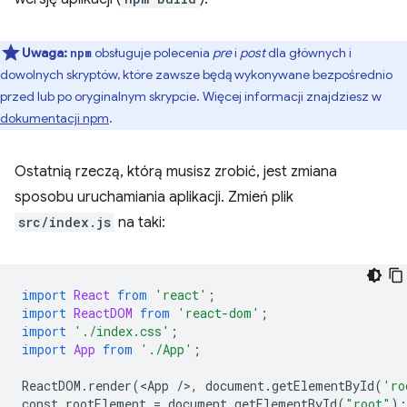
Uwaga:
obsługuje polecenia
pre
i
post
dla głównych i
npm
dowolnych skryptów, które zawsze będą wykonywane bezpośrednio
przed lub po oryginalnym skrypcie. Więcej informacji znajdziesz w
dokumentacji npm
.
Ostatnią rzeczą, którą musisz zrobić, jest zmiana
sposobu uruchamiania aplikacji. Zmień plik
src/index.js
na taki:
import
React
from
'react'
;
import
ReactDOM
from
'react-dom'
;
import
'./index.css'
;
import
App
from
'./App'
;
ReactDOM
.
render
(
<
App
/
>
,
document
.
getElementById
(
'ro
const
rootElement
=
document
.
getElementById
(
"root"
);