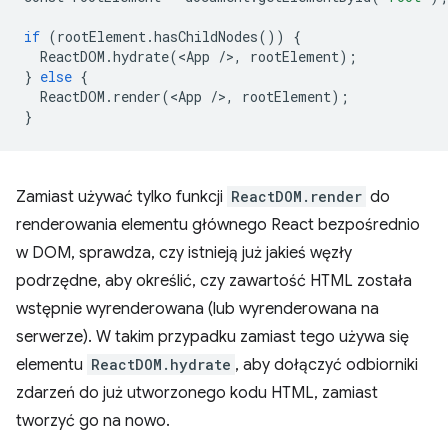
if
(
rootElement
.
hasChildNodes
())
{
ReactDOM
.
hydrate
(
<
App
/
>
,
rootElement
);
}
else
{
ReactDOM
.
render
(
<
App
/
>
,
rootElement
);
}
Zamiast używać tylko funkcji
ReactDOM.render
do
renderowania elementu głównego React bezpośrednio
w DOM, sprawdza, czy istnieją już jakieś węzły
podrzędne, aby określić, czy zawartość HTML została
wstępnie wyrenderowana (lub wyrenderowana na
serwerze). W takim przypadku zamiast tego używa się
elementu
ReactDOM.hydrate
, aby dołączyć odbiorniki
zdarzeń do już utworzonego kodu HTML, zamiast
tworzyć go na nowo.