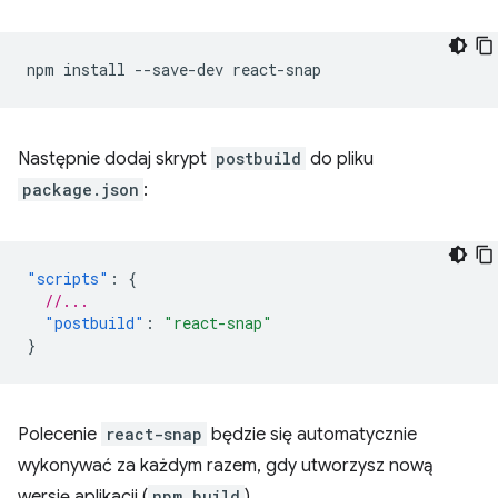
npm
install
--save-dev
Następnie dodaj skrypt
postbuild
do pliku
package.json
:
"scripts"
:
{
//...
"postbuild"
:
"react-snap"
}
Polecenie
react-snap
będzie się automatycznie
wykonywać za każdym razem, gdy utworzysz nową
wersję aplikacji (
npm build
).