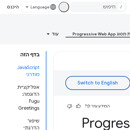
/
היכנס
Progressive Web
עוד
בדף הזה
‫JavaScript
מודרני
אפליקציית
הדוגמה:
Fugu
המידע עזר לך?
Greetings
Progressive We
שיפור
הדרגתי