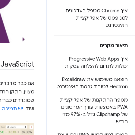
איך Chrome מטפל בעדכונים
למניפסט של אפליקציית
האינטרנט
תיאור מקרים
איך Progressive Web Apps
Script מודרני
‫Java
יכולות לתרום להצלחה עסקית
הוצאנו משימוש את Excalidraw
Electron לטובת גרסת האינטרנט
מצוין. התקן החד
מספר ההתקנות של אפליקציית
שמוגדרים כברירת מח
PWA באמצעות עורך הסרטונים
ועוד.
יש תמיכה 
של Clipchamp גדל ב-97% מדי
חודש