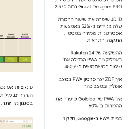
הסיכוי למשתמשי PWA ירכוש את
Gravit Designer PRO גבוה פי 2
5
.
.
JD
ID שיפרה את שיעור ההמרה
שלה בניידים ב-53% באמצעות
אסטרטגיות שמירה במטמון
,
התקנה והתראות
ההשקעה של Rakuten 24
באפליקציה PWA הגדילה את
שימור המשתמשים ב-450%
איך ZDF יצר סרטון PWA במצב
אופליין ובמצב כהה
פונקציות אסינכרוניות, תכונה של 17
העיקריים. מילו
איך PWA של Goibibo שיפרה את
בסגנון נקי יותר
ההמרות ב-60%
בניית PWA ב-Google
,
חלק 1