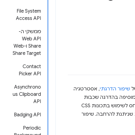
‫File System
Access API
ממשקי ה-
API‏ Web
Share ו-Web
Share Target
‫Contact
Picker API
‫Asynchrono
ל
שיפור הדרגתי
, אסטרטגיה
us Clipboard
מוסיפה בהדרגה שכבות
API
מורכבות יותר של הצגה ותכונות על גבי התוכן. בשנת 2003, שיפור מתקדם התייחס לשימוש בתכונות CSS
בגרפיקה וקטורית שניתנת להרחבה. שיפור
‫Badging API
‫Periodic