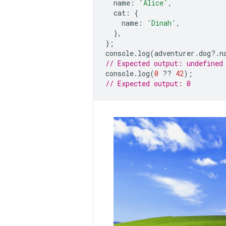
name
:
'Alice'
,
cat
:
{
name
:
'Dinah'
,
},
};
console
.
log
(
adventurer
.
dog
?
.
n
// Expected output: undefined
console
.
log
(
0
??
42
);
// Expected output: 0