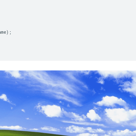
ame
);