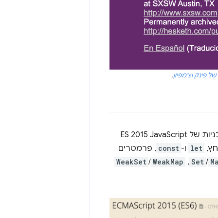
 פינק וצ'מפיון
.
אם כבר מדברים על JavaScript, מצב התמיכה בדפדפנים בתכונות הליבה העדכניות של ES 2015 JavaScript
חץ,
let
ו-
const
, פרמטרים
M
/
Set
,‏
WeakMap
/
WeakSet