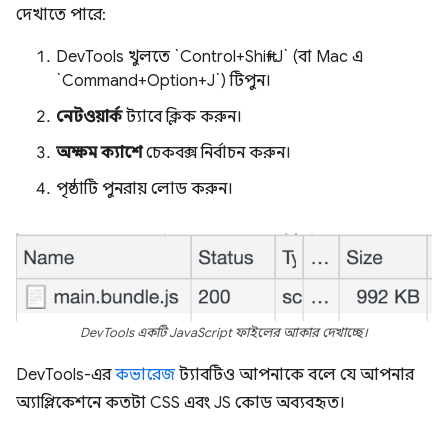
দেখাতে পারে:
DevTools খুলতে `Control+Shift+J` (বা Mac এ
`Command+Option+J`) টিপুন।
নেটওয়ার্ক
ট্যাবে ক্লিক করুন।
অক্ষম ক্যাশে
চেকবক্স নির্বাচন করুন।
পৃষ্ঠাটি পুনরায় লোড করুন।
DevTools একটি JavaScript ফাইলের আকার দেখাচ্ছে।
DevTools-এর
কভারেজ
ট্যাবটিও আপনাকে বলে যে আপনার
অ্যাপ্লিকেশনে কতটা CSS এবং JS কোড অব্যবহৃত।