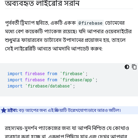
অব্যবহৃত লাইব্রেরি সরান
পূর্ববর্তী ট্রিম্যাপ ছবিতে, একটি একক
@firebase
ডোমেনের
মধ্যে বেশ কয়েকটি প্যাকেজ রয়েছে। যদি আপনার ওয়েবসাইটের
শুধুমাত্র ফায়ারবেস ডাটাবেস উপাদানের প্রয়োজন হয়, তাহলে
সেই লাইব্রেরিটি আনতে আমদানি আপডেট করুন:
import
firebase
from
'firebase'
;
import
firebase
from
'firebase/app'
;
import
'firebase/database'
;
দ্রষ্টব্য:
বড় অ্যাপের জন্য এই প্রক্রিয়াটি উল্লেখযোগ্যভাবে আরও জটিল।
রহস্যময়-সুদর্শন প্যাকেজের জন্য যা আপনি নিশ্চিত যে কোথাও
ব্যবহার করা হচ্ছে না, একধাপ পিছিয়ে যান এবং দেখুন আপনার