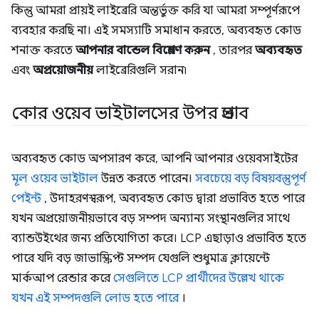
কিন্তু আমরা প্রায়ই লাইব্রেরি অন্তর্ভুক্ত করি যা আমরা সম্পূর্ণরূপে
ব্যবহার করছি না। এই সমস্যাটি সমাধান করতে, অব্যবহৃত কোড
শনাক্ত করতে
আপনার বান্ডেল বিশ্লেষণ করুন
, তারপর
অব্যবহৃত
এবং
অপ্রয়োজনীয়
লাইব্রেরিগুলি সরান৷
কোর ওয়েব ভাইটালসের উপর প্রভাব
অব্যবহৃত কোড অপসারণ করে, আপনি আপনার ওয়েবসাইটের
মূল ওয়েব ভাইটাল
উন্নত করতে পারেন।
সবচেয়ে বড় বিষয়বস্তুপূর্ণ
পেইন্ট
, উদাহরণস্বরূপ, অব্যবহৃত কোড দ্বারা প্রভাবিত হতে পারে
যখন অপ্রয়োজনীয়ভাবে বড় সম্পদ অন্যান্য সংস্থানগুলির সাথে
ব্যান্ডউইথের জন্য প্রতিযোগিতা করে। LCP এছাড়াও প্রভাবিত হতে
পারে যদি বড় জাভাস্ক্রিপ্ট সম্পদ যেগুলি শুধুমাত্র ক্লায়েন্টে
মার্কআপ রেন্ডার করে
সেগুলিতে LCP প্রার্থীদের উল্লেখ থাকে
যখন এই সম্পদগুলি লোড হতে পারে
।