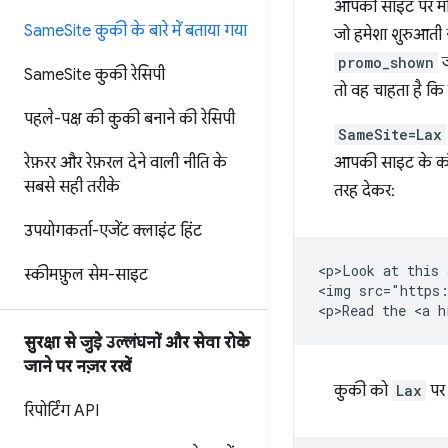
आपकी साइट पर मौजू
Same
Site कुकी के बारे में बताया गया
जो हमेशा शुरुआती न
promo_shown
ज
Same
Site कुकी रेसिपी
तो वह चाहता है कि
पहले-पक्ष की कुकी बनाने की रेसिपी
SameSite=Lax
रेफ़रर और रेफ़रल देने वाली नीति के
आपकी साइट के कॉन्
सबसे सही तरीके
तरह देकर:
उपयोगकर्ता-एजेंट क्लाइंट हिंट
<p>Look at this 
स्कीमफ़ुल सेम-साइट
<img src="https:
सुरक्षा से जुड़े उल्लंघनों और सेवा रोके
जाने पर नज़र रखें
कुकी को
Lax
पर 
रिपोर्टिंग API