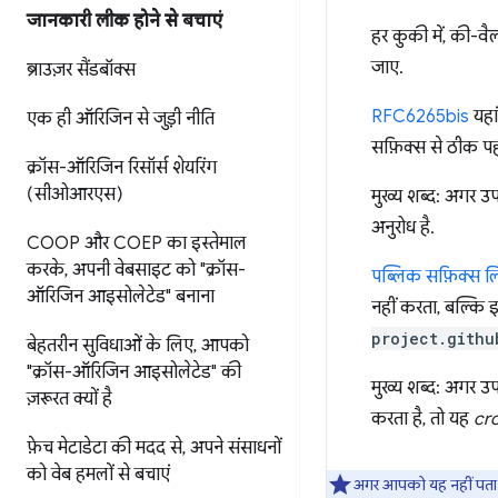
जानकारी लीक होने से बचाएं
हर कुकी में, की-वै
जाए.
ब्राउज़र सैंडबॉक्स
RFC6265bis
यहां
एक ही ऑरिजिन से जुड़ी नीति
सफ़िक्स से ठीक प
क्रॉस-ऑरिजिन रिसॉर्स शेयरिंग
(सीओआरएस)
मुख्य शब्द: अगर उ
अनुरोध है.
COOP और COEP का इस्तेमाल
करके
,
अपनी वेबसाइट को "क्रॉस-
पब्लिक सफ़िक्स लि
ऑरिजिन आइसोलेटेड" बनाना
नहीं करता, बल्कि इ
project.githu
बेहतरीन सुविधाओं के लिए
,
आपको
"क्रॉस-ऑरिजिन आइसोलेटेड" की
मुख्य शब्द: अगर उ
ज़रूरत क्यों है
करता है, तो यह
cr
फ़ेच मेटाडेटा की मदद से
,
अपने संसाधनों
को वेब हमलों से बचाएं
अगर आपको यह नहीं पता 