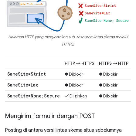
Halaman HTTP yang menyertakan sub-resource lintas skema melalui
HTTPS.
HTTP → HTTPS
HTTPS → HTTP
Same
Site=Strict
⛔ Diblokir
⛔ Diblokir
Same
Site=Lax
⛔ Diblokir
⛔ Diblokir
Same
Site=None;Secure
✓ Diizinkan
⛔ Diblokir
Mengirim formulir dengan POST
Posting di antara versi lintas skema situs sebelumnya