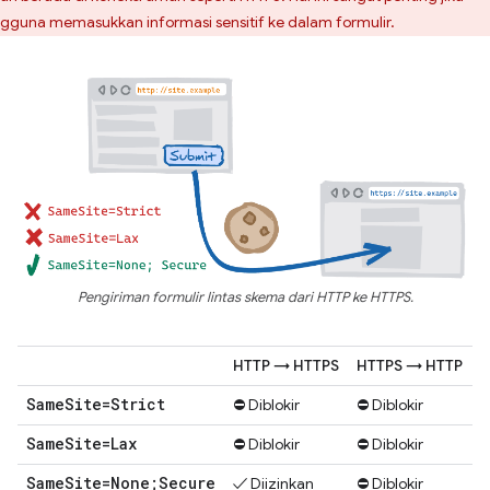
gguna memasukkan informasi sensitif ke dalam formulir.
Pengiriman formulir lintas skema dari HTTP ke HTTPS.
HTTP → HTTPS
HTTPS → HTTP
Same
Site=Strict
⛔ Diblokir
⛔ Diblokir
Same
Site=Lax
⛔ Diblokir
⛔ Diblokir
Same
Site=None;Secure
✓ Diizinkan
⛔ Diblokir