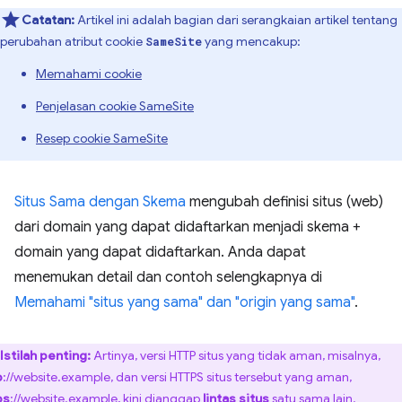
Catatan:
Artikel ini adalah bagian dari serangkaian artikel tentang
perubahan atribut cookie
yang mencakup:
SameSite
Memahami cookie
Penjelasan cookie SameSite
Resep cookie SameSite
Situs Sama dengan Skema
mengubah definisi situs (web)
dari domain yang dapat didaftarkan menjadi skema +
domain yang dapat didaftarkan. Anda dapat
menemukan detail dan contoh selengkapnya di
Memahami "situs yang sama" dan "origin yang sama"
.
Istilah penting:
Artinya, versi HTTP situs yang tidak aman, misalnya,
p
://website.example, dan versi HTTPS situs tersebut yang aman,
ps
://website.example, kini dianggap
lintas situs
satu sama lain.