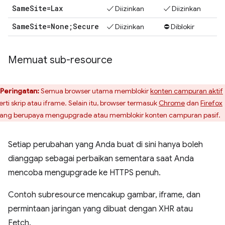
Same
Site=Lax
✓ Diizinkan
✓ Diizinkan
Same
Site=None;Secure
✓ Diizinkan
⛔ Diblokir
Memuat sub-resource
Peringatan:
Semua browser utama memblokir
konten campuran aktif
erti skrip atau iframe. Selain itu, browser termasuk
Chrome
dan
Firefox
ang berupaya mengupgrade atau memblokir konten campuran pasif.
Setiap perubahan yang Anda buat di sini hanya boleh
dianggap sebagai perbaikan sementara saat Anda
mencoba mengupgrade ke HTTPS penuh.
Contoh subresource mencakup gambar, iframe, dan
permintaan jaringan yang dibuat dengan XHR atau
Fetch.