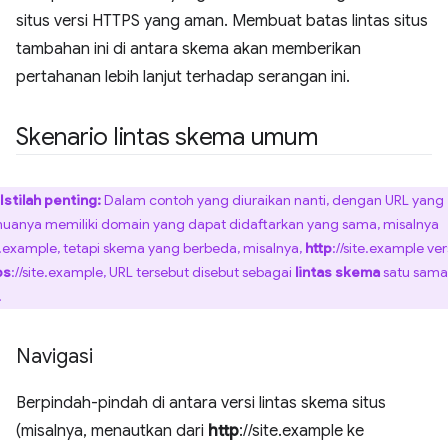
situs versi HTTPS yang aman. Membuat batas lintas situs
tambahan ini di antara skema akan memberikan
pertahanan lebih lanjut terhadap serangan ini.
Skenario lintas skema umum
Istilah penting:
Dalam contoh yang diuraikan nanti, dengan URL yang
uanya memiliki domain yang dapat didaftarkan yang sama, misalnya
e.example, tetapi skema yang berbeda, misalnya,
http
://site.example ve
ps
://site.example, URL tersebut disebut sebagai
lintas skema
satu sama
.
Navigasi
Berpindah-pindah di antara versi lintas skema situs
(misalnya, menautkan dari
http
://site.example ke