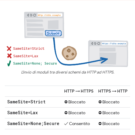
L'invio di moduli tra diversi schemi da HTTP ad HTTPS.
HTTP → HTTPS
HTTPS → HTTP
Same
Site=Strict
⛔ Bloccato
⛔ Bloccato
Same
Site=Lax
⛔ Bloccato
⛔ Bloccato
Same
Site=None;Secure
✓ Consentito
⛔ Bloccato