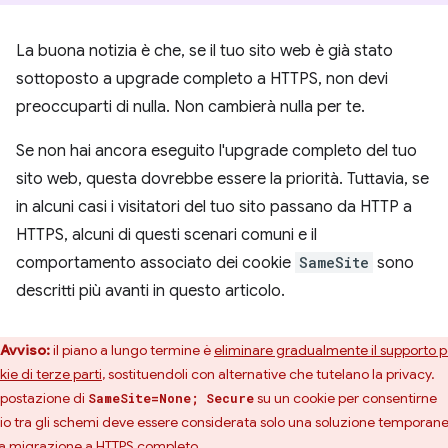
La buona notizia è che, se il tuo sito web è già stato
sottoposto a upgrade completo a HTTPS, non devi
preoccuparti di nulla. Non cambierà nulla per te.
Se non hai ancora eseguito l'upgrade completo del tuo
sito web, questa dovrebbe essere la priorità. Tuttavia, se
in alcuni casi i visitatori del tuo sito passano da HTTP a
HTTPS, alcuni di questi scenari comuni e il
comportamento associato dei cookie
SameSite
sono
descritti più avanti in questo articolo.
Avviso:
il piano a lungo termine è
eliminare gradualmente il supporto pe
ie di terze parti
, sostituendoli con alternative che tutelano la privacy.
mpostazione di
su un cookie per consentirne
SameSite=None; Secure
nvio tra gli schemi deve essere considerata solo una soluzione temporan
la migrazione a HTTPS completo.