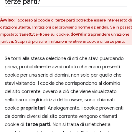
terze parti?
Avviso
:
l'accesso ai cookie di terze parti potrebbe essere interessato d
ostazioni utente
,
limitazioni del browser
o
norme aziendali
. Se in passa
 impostato
sui cookie,
dovrai
intraprendere un'azione
SameSite=None
iuntiva.
Scopri di più sulle limitazioni relative ai cookie di terze parti
.
Se torni alla stessa selezione di siti che stavi guardando
prima, probabilmente avrai notato che erano presenti
cookie per una serie di domini, non solo per quello che
stavi visitando. I cookie che corrispondono al dominio
del sito corrente, ovvero a ciò che viene visualizzato
nella barra degli indirizzi del browser, sono chiamati
cookie
proprietari
. Analogamente, i cookie provenienti
da domini diversi dal sito corrente vengono chiamati
cookie di
terze parti
. Non si tratta di un'etichetta