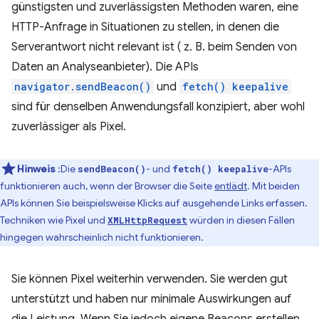
günstigsten und zuverlässigsten Methoden waren, eine
HTTP-Anfrage in Situationen zu stellen, in denen die
Serverantwort nicht relevant ist ( z. B. beim Senden von
Daten an Analyseanbieter). Die APIs
navigator.sendBeacon()
und
fetch() keepalive
sind für denselben Anwendungsfall konzipiert, aber wohl
zuverlässiger als Pixel.
Hinweis
:Die
- und
-APIs
sendBeacon()
fetch() keepalive
funktionieren auch, wenn der Browser die Seite
entlädt
. Mit beiden
APIs können Sie beispielsweise Klicks auf ausgehende Links erfassen.
Techniken wie Pixel und
würden in diesen Fällen
XMLHttpRequest
hingegen wahrscheinlich nicht funktionieren.
Sie können Pixel weiterhin verwenden. Sie werden gut
unterstützt und haben nur minimale Auswirkungen auf
die Leistung. Wenn Sie jedoch eigene Beacons erstellen,