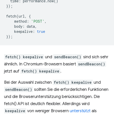
time
:
performance
.
now
()
});
fetch
(
url
,
{
method
:
'POST'
,
body
:
data
,
keepalive
:
true
});
fetch() keepalive
und
sendBeacon()
sind sich sehr
ähnlich. In Chromium-Browsern basiert
sendBeacon()
jetzt auf
fetch() keepalive
.
Bei der Auswahl zwischen
fetch() keepalive
und
sendBeacon()
sollten Sie die erforderlichen Funktionen
und die Browserunterstützung berücksichtigen. Die
fetch() API ist deutlich flexibler. Allerdings wird
keepalive
von weniger Browsern
unterstützt
als