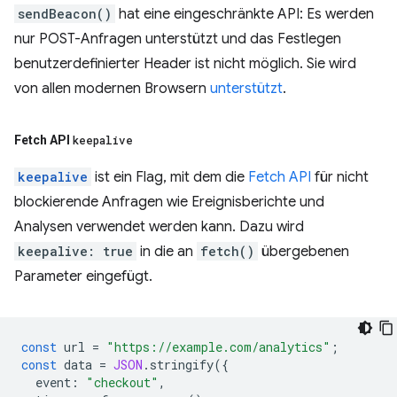
sendBeacon()
hat eine eingeschränkte API: Es werden
nur POST-Anfragen unterstützt und das Festlegen
benutzerdefinierter Header ist nicht möglich. Sie wird
von allen modernen Browsern
unterstützt
.
Fetch API
keepalive
keepalive
ist ein Flag, mit dem die
Fetch API
für nicht
blockierende Anfragen wie Ereignisberichte und
Analysen verwendet werden kann. Dazu wird
keepalive: true
in die an
fetch()
übergebenen
Parameter eingefügt.
const
url
=
"https://example.com/analytics"
;
const
data
=
JSON
.
stringify
({
event
:
"checkout"
,