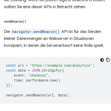
sollten Sie eine dieser APIs in Betracht ziehen.
send
Beacon(
)
Die
navigator.sendBeacon()
API ist für das Senden
kleiner Datenmengen an Webserver in Situationen
konzipiert, in denen die Serverantwort keine Rolle spielt.
const
url
=
"https://example.com/analytics"
;
const
data
=
JSON
.
stringify
({
event
:
"checkout"
,
time
:
performance
.
now
()
});
navigator
.
sendBeacon
(
url
,
data
);