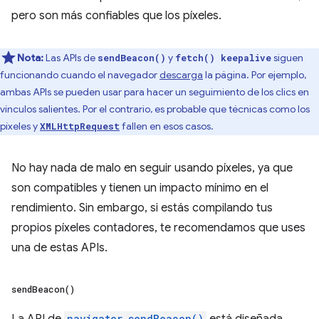
pero son más confiables que los píxeles.
Nota:
Las APIs de
y
siguen
sendBeacon()
fetch() keepalive
funcionando cuando el navegador
descarga
la página. Por ejemplo,
ambas APIs se pueden usar para hacer un seguimiento de los clics en
vínculos salientes. Por el contrario, es probable que técnicas como los
píxeles y
fallen en esos casos.
XMLHttpRequest
No hay nada de malo en seguir usando píxeles, ya que
son compatibles y tienen un impacto mínimo en el
rendimiento. Sin embargo, si estás compilando tus
propios píxeles contadores, te recomendamos que uses
una de estas APIs.
send
Beacon(
)
La API de
navigator.sendBeacon()
está diseñada