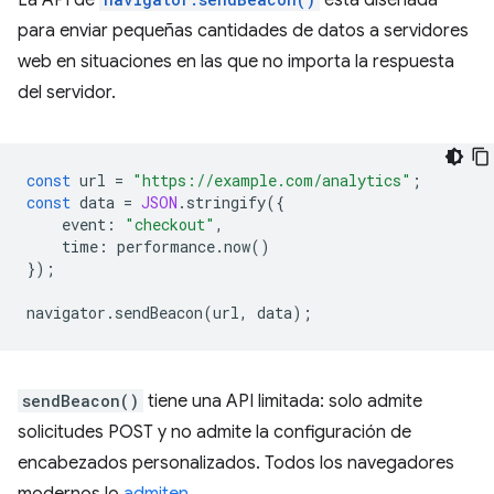
para enviar pequeñas cantidades de datos a servidores
web en situaciones en las que no importa la respuesta
del servidor.
const
url
=
"https://example.com/analytics"
;
const
data
=
JSON
.
stringify
({
event
:
"checkout"
,
time
:
performance
.
now
()
});
navigator
.
sendBeacon
(
url
,
data
);
sendBeacon()
tiene una API limitada: solo admite
solicitudes POST y no admite la configuración de
encabezados personalizados. Todos los navegadores
modernos lo
admiten
.