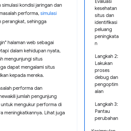
Evaluasi
 simulasi kondisi jaringan dan
kesehatan
 masalah performa,
simulasi
situs dan
n perangkat, sehingga
identifikasi
peluang
peningkata
ngin" halaman web sebagai
n
etapi dalam kehidupan nyata,
Langkah 2:
h mengunjungi situs
Lakukan
juga dapat mengalami situs
proses
ilkan kepada mereka.
debug dan
pengoptim
masalah performa dan
alan
mewakili jumlah pengunjung
Langkah 3:
 untuk mengukur performa di
Pantau
ra meningkatkannya. Lihat juga
perubahan