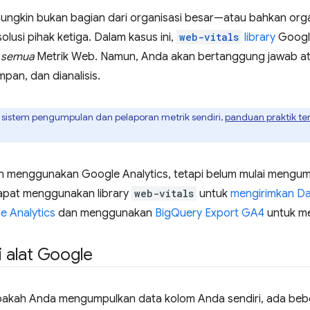
ngkin bukan bagian dari organisasi besar—atau bahkan organ
olusi pihak ketiga. Dalam kasus ini,
web-vitals
library
Googl
n
semua
Metrik Web. Namun, Anda akan bertanggung jawab at
mpan, dan dianalisis.
sistem pengumpulan dan pelaporan metrik sendiri,
panduan praktik te
h menggunakan Google Analytics, tetapi belum mulai mengu
dapat menggunakan library
web-vitals
untuk
mengirimkan Da
e Analytics
dan menggunakan
BigQuery Export GA4
untuk me
alat Google
apakah Anda mengumpulkan data kolom Anda sendiri, ada beb