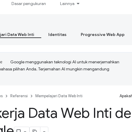
Dasar pengukuran
Lainnya
ari Data Web Inti
Identitas
Progressive Web App
Google menggunakan teknologi AI untuk menerjemahkan
bahasa pilihan Anda. Terjemahan AI mungkin mengandung
es
Referensi
Mempelajari Data Web Inti
Apakah
kerja Data Web Inti d
le