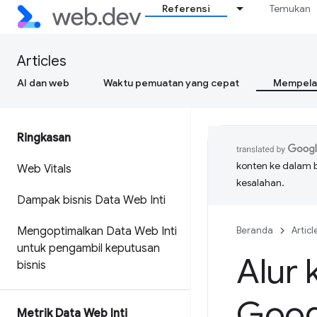
Referensi
Temukan
Articles
AI dan web
Waktu pemuatan yang cepat
Mempelaj
Ringkasan
konten ke dalam 
Web Vitals
kesalahan.
Dampak bisnis Data Web Inti
Mengoptimalkan Data Web Inti
Beranda
Articl
untuk pengambil keputusan
Alur 
bisnis
Goog
Metrik Data Web Inti