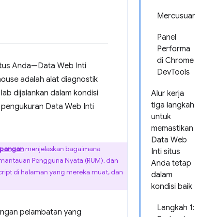
Mercusuar
Panel
Performa
di Chrome
itus Anda—Data Web Inti
DevTools
thouse adalah alat diagnostik
lab dijalankan dalam kondisi
Alur kerja
tiga langkah
 pengukuran Data Web Inti
untuk
memastikan
Data Web
apangan
menjelaskan bagaimana
Inti situs
Pemantauan Pengguna Nyata (RUM), dan
Anda tetap
ipt di halaman yang mereka muat, dan
dalam
kondisi baik
Langkah 1:
dengan pelambatan yang