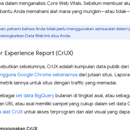
a dalam menganalisis Core Web Vitals. Sebelum membuat alur
bantu Anda memahami alat mana yang mungkin—atau tidak—p
kan, pahami bahwa Anda tidak perlu menggunakan
semua
alat dalam 
ingkatkan Data Web Inti situs Anda.
 Experience Report (Cr
UX)
isebutkan sebelumnya, CrUX adalah kumpulan data publik dar
ngguna Google Chrome sebenarnya
dari jutaan situs. Lapor
metrik lainnya untuk situs dengan traffic yang memadai.
sebagai
set data BigQuery
bulanan di tingkat asal, atau sebag
kan URL atau asal memiliki sampel yang cukup dalam set data 
i alat CrUX
untuk akses terprogram dan alat visual yang dap
enggunakan Cr
UX