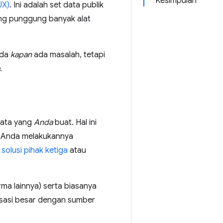
Kesimpulan
UX)
. Ini adalah set data publik
ang punggung banyak alat
nda
kapan
ada masalah, tetapi
.
data yang
Anda
buat. Hal ini
a Anda melakukannya
r
solusi pihak ketiga
atau
ma lainnya) serta biasanya
nisasi besar dengan sumber