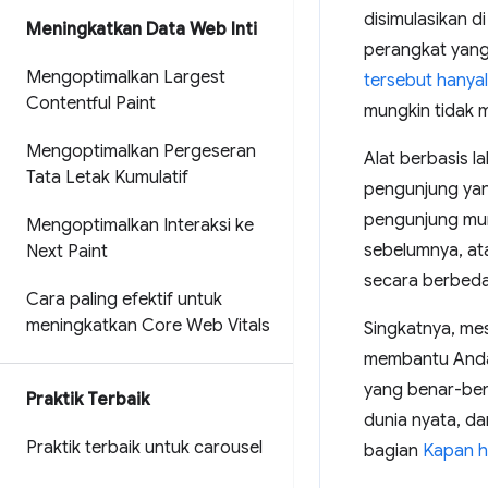
disimulasikan d
Meningkatkan Data Web Inti
perangkat yang
Mengoptimalkan Largest
tersebut hanya
Contentful Paint
mungkin tidak 
Mengoptimalkan Pergeseran
Alat berbasis 
Tata Letak Kumulatif
pengunjung yang
pengunjung mun
Mengoptimalkan Interaksi ke
sebelumnya, ata
Next Paint
secara berbeda
Cara paling efektif untuk
meningkatkan Core Web Vitals
Singkatnya, me
membantu Anda 
yang benar-ben
Praktik Terbaik
dunia nyata, da
Praktik terbaik untuk carousel
bagian
Kapan h