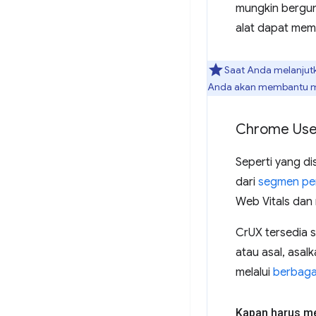
mungkin bergun
alat dapat mem
Saat Anda melanjut
Anda akan membantu men
Chrome User
Seperti yang d
dari
segmen pe
Web Vitals dan 
CrUX tersedia 
atau asal, asal
melalui
berbaga
Kapan harus m