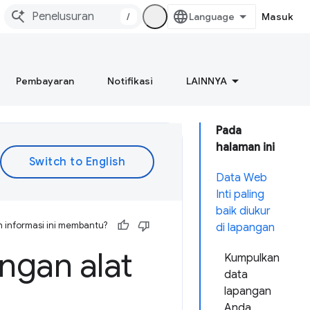
/
Masuk
Pembayaran
Notifikasi
LAINNYA
Pada
halaman ini
Data Web
Inti paling
baik diukur
 informasi ini membantu?
di lapangan
engan alat
Kumpulkan
data
lapangan
Anda