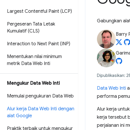
Largest Contentful Paint (LCP)
Gabungkan alat
Pergeseran Tata Letak
Kumulatif (CLS)
Barry 
Interaction to Next Paint (INP)
Garim
Menentukan nilai minimum
metrik Data Web Inti
Dipublikasikan: 
Mengukur Data Web Inti
Data Web Inti
a
Memulai pengukuran Data Web
performa pemuat
Alur kerja Data Web Inti dengan
Alur kerja untu
alat Google
kerja tersebut
perjalanan ini
Praktik terbaik untuk mengukur