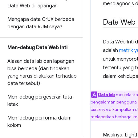
mendiagnosis 
Data Web di lapangan
Mengapa data Cr
UX berbeda
Data Web I
dengan data RUM saya?
Data Web Inti 
Men-debug Data Web Inti
adalah
metrik 
untuk menyoroti
Alasan data lab dan lapangan
tertentu yang 
bisa berbeda (dan tindakan
yang harus dilakukan terhadap
dalam kehidupa
data tersebut)
Data lab
menjelask
Men-debug pergeseran tata
pengalaman pengguna
letak
biasanya dikumpulkan 
melaporkan berbagai metr
Men-debug performa dalam
kolom
Misalnya, Ligh