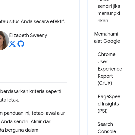
sendiri jika
memungki
nkan
au situs Anda secara efektif.
Memahami
Elizabeth Sweeny
alat Google
Chrome
User
Experience
Report
(CrUX)
erdasarkan kriteria seperti
PageSpee
ta letak.
d Insights
(PSI)
 panduan ini, tetapi awal alur
da sendiri. Akhir dari
Search
nda berguna dalam
Console