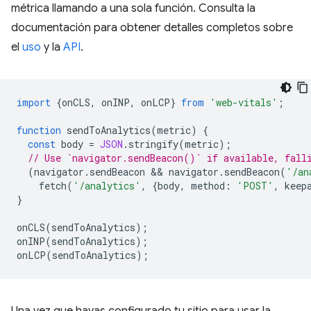
métrica llamando a una sola función. Consulta la
documentación para obtener detalles completos sobre
el
uso
y la
API
.
import
{
onCLS
,
onINP
,
onLCP
}
from
'web-vitals'
;
function
sendToAnalytics
(
metric
)
{
const
body
=
JSON
.
stringify
(
metric
);
// Use `navigator.sendBeacon()` if available, fall
(
navigator
.
sendBeacon
 && 
navigator
.
sendBeacon
(
'/an
fetch
(
'/analytics'
,
{
body
,
method
:
'POST'
,
keep
}
onCLS
(
sendToAnalytics
);
onINP
(
sendToAnalytics
);
onLCP
(
sendToAnalytics
);
Una vez que hayas configurado tu sitio para usar la