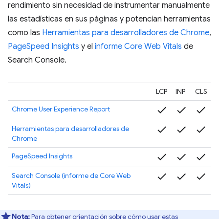
rendimiento sin necesidad de instrumentar manualmente
las estadísticas en sus páginas y potencian herramientas
como las
Herramientas para desarrolladores de Chrome
,
PageSpeed Insights
y el
informe Core Web Vitals
de
Search Console.
LCP
INP
CLS
check
check
check
Chrome User Experience Report
check
check
check
Herramientas para desarrolladores de
Chrome
check
check
check
PageSpeed Insights
check
check
check
Search Console (informe de Core Web
Vitals)
Nota:
Para obtener orientación sobre cómo usar estas