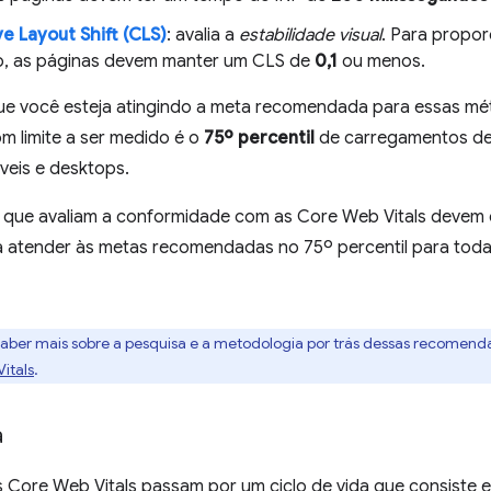
e Layout Shift (CLS)
: avalia a
estabilidade visual
. Para propor
o, as páginas devem manter um CLS de
0,1
ou menos.
que você esteja atingindo a meta recomendada para essas mét
m limite a ser medido é o
75º percentil
de carregamentos de
veis e desktops.
 que avaliam a conformidade com as Core Web Vitals devem 
a atender às metas recomendadas no 75º percentil para toda
aber mais sobre a pesquisa e a metodologia por trás dessas recomend
itals
.
a
 Core Web Vitals passam por um ciclo de vida que consiste e