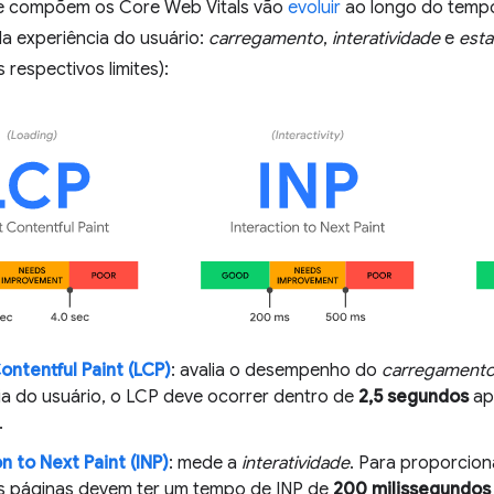
ue compõem os Core Web Vitals vão
evoluir
ao longo do tempo
a experiência do usuário:
carregamento
,
interatividade
e
esta
 respectivos limites):
ontentful Paint (LCP)
: avalia o desempenho do
carregament
ia do usuário, o LCP deve ocorrer dentro de
2,5 segundos
ap
.
n to Next Paint (INP)
: mede a
interatividade
. Para proporcio
as páginas devem ter um tempo de INP de
200 milissegundos