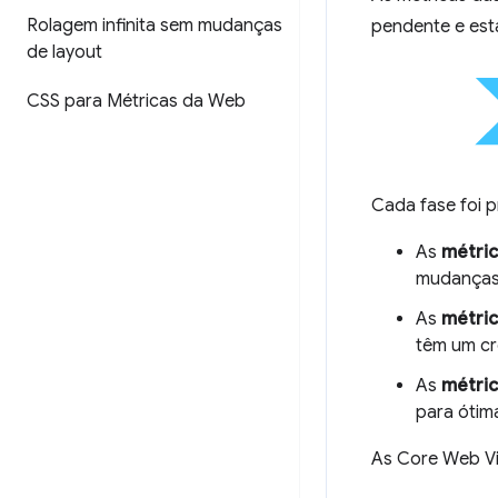
Rolagem infinita sem mudanças
pendente e está
de layout
CSS para Métricas da Web
Cada fase foi 
As
métric
mudanças 
As
métri
têm um cr
As
métric
para ótim
As Core Web Vit