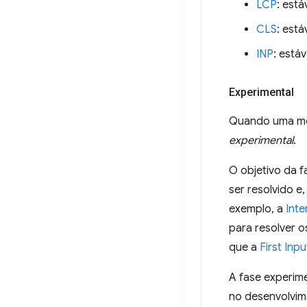
LCP
: está
CLS
: está
INP
: estáv
Experimental
Quando uma mét
experimental
.
O objetivo da f
ser resolvido e
exemplo, a
Inte
para resolver 
que a
First Inpu
A fase experime
no desenvolvim