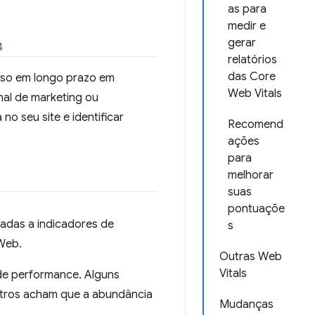
as para
medir e
gerar
4
relatórios
das Core
esso em longo prazo em
Web Vitals
nal de marketing ou
o seu site e identificar
Recomend
ações
para
melhorar
suas
pontuaçõe
nadas a indicadores de
s
 Web.
Outras Web
Vitals
 de performance. Alguns
utros acham que a abundância
Mudanças