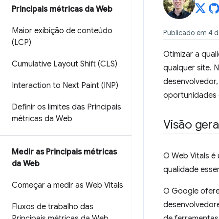
Principais métricas da Web
Maior exibição de conteúdo
Publicado em 4 d
(LCP)
Otimizar a qua
Cumulative Layout Shift (CLS)
qualquer site. 
desenvolvedor, 
Interaction to Next Paint (INP)
oportunidades 
Definir os limites das Principais
métricas da Web
Visão gera
Medir as Principais métricas
O Web Vitals é 
da Web
qualidade esse
Começar a medir as Web Vitals
O Google ofere
desenvolvedore
Fluxos de trabalho das
Principais métricas da Web
de ferramentas