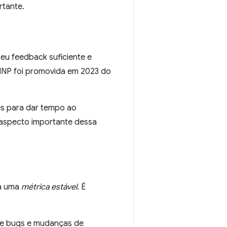
rtante.
u feedback suficiente e
 INP foi promovida em 2023 do
es para dar tempo ao
aspecto importante dessa
na uma
métrica estável
. É
 de bugs e mudanças de