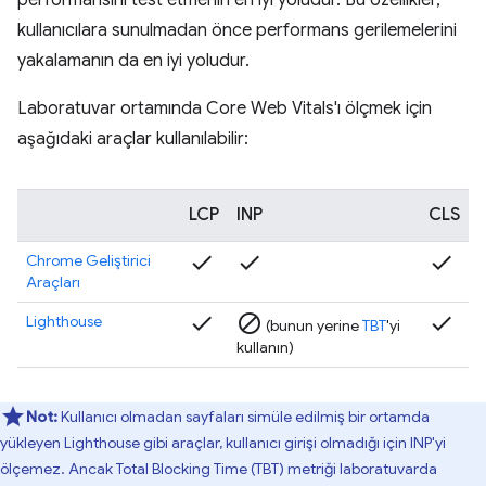
kullanıcılara sunulmadan önce performans gerilemelerini
yakalamanın da en iyi yoludur.
Laboratuvar ortamında Core Web Vitals'ı ölçmek için
aşağıdaki araçlar kullanılabilir:
LCP
INP
CLS
check
check
check
Chrome Geliştirici
Araçları
check
block
check
Lighthouse
(bunun yerine
TBT
'yi
kullanın)
Not:
Kullanıcı olmadan sayfaları simüle edilmiş bir ortamda
yükleyen Lighthouse gibi araçlar, kullanıcı girişi olmadığı için INP'yi
ölçemez. Ancak Total Blocking Time (TBT) metriği laboratuvarda