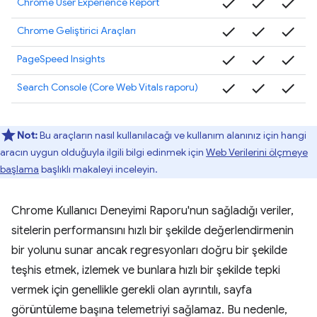
check
check
check
Chrome User Experience Report
check
check
check
Chrome Geliştirici Araçları
check
check
check
PageSpeed Insights
check
check
check
Search Console (Core Web Vitals raporu)
Not:
Bu araçların nasıl kullanılacağı ve kullanım alanınız için hangi
aracın uygun olduğuyla ilgili bilgi edinmek için
Web Verilerini ölçmeye
başlama
başlıklı makaleyi inceleyin.
Chrome Kullanıcı Deneyimi Raporu'nun sağladığı veriler,
sitelerin performansını hızlı bir şekilde değerlendirmenin
bir yolunu sunar ancak regresyonları doğru bir şekilde
teşhis etmek, izlemek ve bunlara hızlı bir şekilde tepki
vermek için genellikle gerekli olan ayrıntılı, sayfa
görüntüleme başına telemetriyi sağlamaz. Bu nedenle,