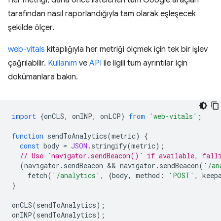
tarafından nasıl raporlandığıyla tam olarak eşleşecek
şekilde ölçer.
web-vitals
kitaplığıyla her metriği ölçmek için tek bir işlev
çağrılabilir.
Kullanım
ve
API
ile ilgili tüm ayrıntılar için
dokümanlara bakın.
import
{
onCLS
,
onINP
,
onLCP
}
from
'web-vitals'
;
function
sendToAnalytics
(
metric
)
{
const
body
=
JSON
.
stringify
(
metric
);
// Use `navigator.sendBeacon()` if available, fall
(
navigator
.
sendBeacon
 && 
navigator
.
sendBeacon
(
'/an
fetch
(
'/analytics'
,
{
body
,
method
:
'POST'
,
keep
}
onCLS
(
sendToAnalytics
);
onINP
(
sendToAnalytics
);