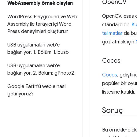
Open
CV
Web
Assembly örnek olayları
OpenCV, esas ol
Word
Press Playground ve Web
Assembly ile tarayıcı içi Word
standardıdır.
Ku
Press deneyimleri oluşturun
talimatlar
da bur
göz atmak için
USB uygulamaları web'e
bağlanıyor
.
1
.
Bölüm: Libusb
Cocos
USB uygulamaları web'e
bağlanıyor
.
2
.
Bölüm: g
Photo2
Cocos
, gelişti
popüler bir oyu
Google Earth'ü web'e nasıl
listesine katıld
getiriyoruz?
Sonuç
Bu örneklere ek