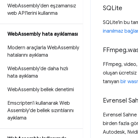
Web
Assembly'den eşzamansız
SQLite
web API'lerini kullanma
SQLite'in bu tam 
inanılmaz bağlan
Web
Assembly hata ayıklaması
Modern araçlarla Web
Assembly
FFmpeg
.
wa
hatalarını ayıklama
FFmpeg, video, s
Web
Assembly'de daha hızlı
oluşan ücretsiz 
hata ayıklama
tanıyan
bir was
Web
Assembly bellek denetimi
Evrensel Sah
Emscripten'i kullanarak Web
Assembly'de bellek sızıntılarını
Evrensel Sahne 
ayıklama
birden fazla gör
Autodesk, Nvidi