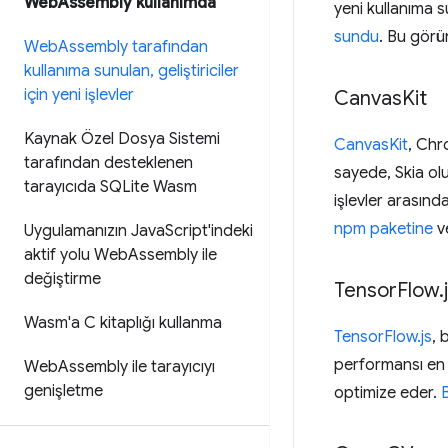
Web
Assembly kullanımda
yeni kullanıma 
sundu
. Bu görü
Web
Assembly tarafından
kullanıma sunulan
,
geliştiriciler
için yeni işlevler
Canvas
Kit
Kaynak Özel Dosya Sistemi
CanvasKit
, Chr
tarafından desteklenen
sayede, Skia ol
tarayıcıda SQLite Wasm
işlevler arasın
npm paketine
v
Uygulamanızın Java
Script'indeki
aktif yolu Web
Assembly ile
değiştirme
Tensor
Flow
.
Wasm'a C kitaplığı kullanma
TensorFlow.js
, 
performansı en 
Web
Assembly ile tarayıcıyı
genişletme
optimize eder.