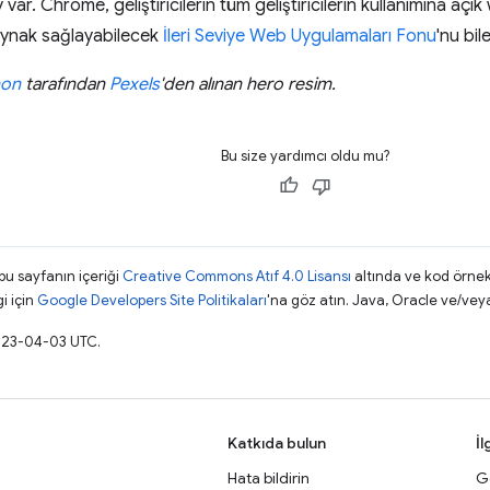
 var. Chrome, geliştiricilerin tüm geliştiricilerin kullanımına açık 
aynak sağlayabilecek
İleri Seviye Web Uygulamaları Fonu
'nu bil
non
tarafından
Pexels
'den alınan hero resim.
Bu size yardımcı oldu mu?
 bu sayfanın içeriği
Creative Commons Atıf 4.0 Lisansı
altında ve kod örnek
gi için
Google Developers Site Politikaları
'na göz atın. Java, Oracle ve/veya s
2023-04-03 UTC.
Katkıda bulun
İl
Hata bildirin
Ge