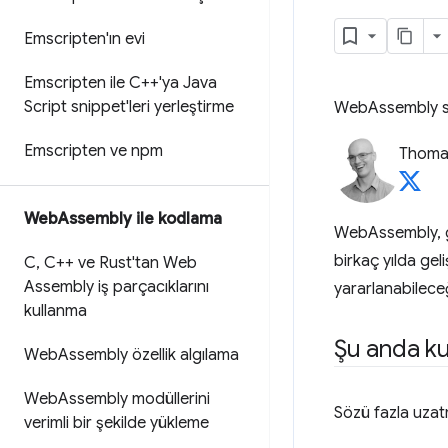
Emscripten'ın evi
Emscripten ile C++'ya Java
Script snippet'leri yerleştirme
WebAssembly say
Emscripten ve npm
Thoma
Web
Assembly ile kodlama
WebAssembly, gel
birkaç yılda ge
C
,
C++ ve Rust'tan Web
Assembly iş parçacıklarını
yararlanabilece
kullanma
Şu anda kul
Web
Assembly özellik algılama
Web
Assembly modüllerini
Sözü fazla uza
verimli bir şekilde yükleme