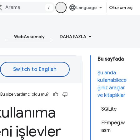
/
Oturum aç
WebAssembly
DAHA FAZLA
Bu sayfada
Şu anda
kullanabilece
ğiniz araçlar
Bu size yardımcı oldu mu?
ve kitaplıklar
kullanıma
SQLite
FFmpeg.w
eni işlevler
asm