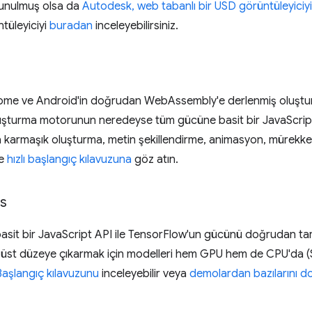
sunulmuş olsa da
Autodesk, web tabanlı bir USD görüntüleyiciyi
ntüleyiciyi
buradan
inceleyebilirsiniz.
ome ve Android'in doğrudan WebAssembly'e derlenmiş oluştur
uşturma motorunun neredeyse tüm gücüne basit bir JavaScript 
da karmaşık oluşturma, metin şekillendirme, animasyon, mürekkep
e
hızlı başlangıç kılavuzuna
göz atın.
js
basit bir JavaScript API ile TensorFlow'un gücünü doğrudan tara
üst düzeye çıkarmak için modelleri hem GPU hem de CPU'da (S
Başlangıç kılavuzunu
inceleyebilir veya
demolardan bazılarını 