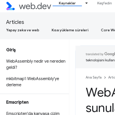
Kaynaklar
Keşfedin
Articles
Yapay zeka ve web
Kısa yükleme süreleri
Core We
Giriş
teknolojisini kullan
Web
Assembly nedir ve nereden
geldi?
Ana Sayfa
Arti
mkbitmap'i Web
Assembly'ye
derleme
Web
Emscripten
sunu
Emscripten'da kanvasa çizim