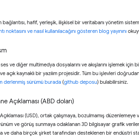
bağlantısı, hafif, yerleşik, ilişkisel bir veritabanı yönetim siste
tı noktasını ve nasıl kullanılacağını gösteren blog yayınını
okuy
sm
es ve diğer multimedya dosyalarını ve akışlarını işlemek için b
ve açık kaynaklı bir yazılım projesidir. Tüm bu işlevleri doğru
m derlenmiş sürümü burada
(
github deposu
) bulabilirsiniz.
ne Açıklaması (ABD doları)
Açıklaması (USD), ortak çalışmaya, bozulmamış düzenlemeye ve 
ünüm ve görüş sunmaya odaklanan 3D bilgisayar grafik verileri i
a ve daha birçok şirket tarafından desteklenen bir endüstri s