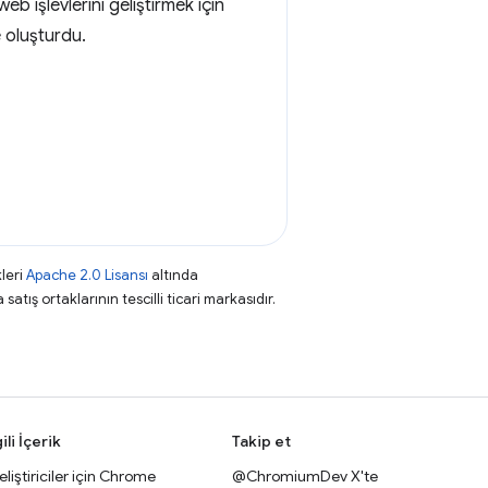
web işlevlerini geliştirmek için
e oluşturdu.
leri
Apache 2.0 Lisansı
altında
atış ortaklarının tescilli ticari markasıdır.
gili İçerik
Takip et
liştiriciler için Chrome
@ChromiumDev X'te