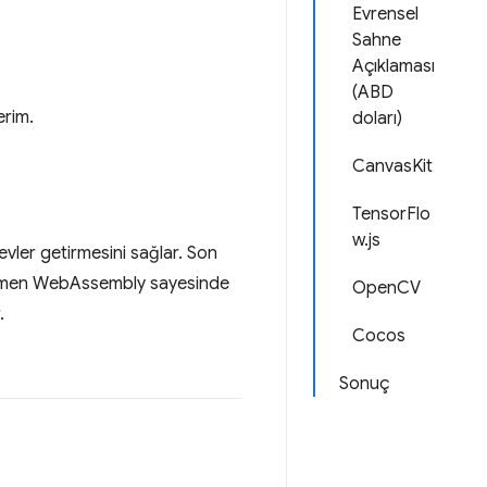
Evrensel
Sahne
Açıklaması
(ABD
erim.
doları)
CanvasKit
TensorFlo
w.js
evler getirmesini sağlar. Son
 kısmen WebAssembly sayesinde
OpenCV
.
Cocos
Sonuç