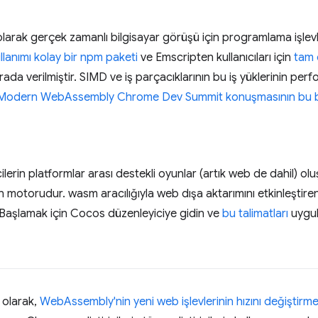
arak gerçek zamanlı bilgisayar görüşü için programlama işlevl
llanımı kolay bir npm paketi
ve Emscripten kullanıcıları için
tam d
ada verilmiştir. SIMD ve iş parçacıklarının bu iş yüklerinin perfor
Modern WebAssembly Chrome Dev Summit konuşmasının bu 
ricilerin platformlar arası destekli oyunlar (artık web de dahil) 
n motorudur. wasm aracılığıyla web dışa aktarımını etkinleştir
ı. Başlamak için Cocos düzenleyiciye gidin ve
bu talimatları
uygul
 olarak,
WebAssembly'nin yeni web işlevlerinin hızını değiştirme