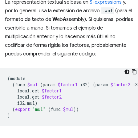
La representación textual se basa en
S-expressions
y,
por lo general, usa la extensión de archivo
.wat
(para el
formato de
t
exto de
W
eb
A
ssembly). Si quisieras, podrías
escribirlo a mano. Si tomamos el ejemplo de
multiplicación anterior y lo hacemos más útil al no
codificar de forma rígida los factores, probablemente
puedas comprender el siguiente código:
(
(
func
$mul
(
param
$factor1
i32
)
(
param
$factor2
i3
local.get
$factor1
local.get
$factor2
i32.mul
)
(
export
"mul"
(
func
$mul
))
)