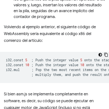
valores y, luego, insertan los valores del resultado
en la pila, seguidas de un avance implícito del
contador de programa.
Volviendo al ejemplo anterior, el siguiente código de
WebAssembly sería equivalente al código x86 del
comienzo del artículo:
i32.const
5
;
Push
the
integer
value
5
onto
the
stac
i32.const
10
;
Push
the
integer
value
10
onto
the
sta
i32.mul
;
Pop
the
two
most
recent
items
on
the
;
multiply
them,
and
push
the
result
on
Si bien asm.js se implementa completamente en
software, es decir, su código se puede ejecutar en
cualquier motor de JavaScript (incluso si no está