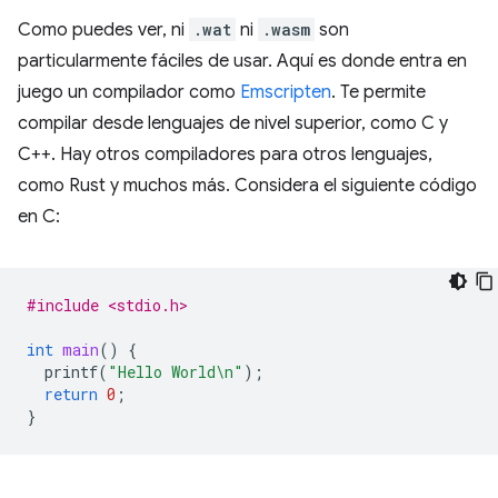
Como puedes ver, ni
.wat
ni
.wasm
son
particularmente fáciles de usar. Aquí es donde entra en
juego un compilador como
Emscripten
. Te permite
compilar desde lenguajes de nivel superior, como C y
C++. Hay otros compiladores para otros lenguajes,
como Rust y muchos más. Considera el siguiente código
en C:
#include <stdio.h>
int
main
()
{
printf
(
"Hello World
\n
"
);
return
0
;
}