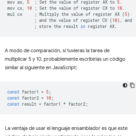
mov
ax,
5
;
Set
the
value
of
register
AX
to
5
.

mov
cx,
10
;
Set
the
value
of
register
CX
to
10
.

mul
cx
;
Multiply
the
value
of
register
AX
(
5
)
;
and
the
value
of
register
CX
(
10
)
,
;
store
the
result
in
register
A modo de comparación, si tuvieras la tarea de
multiplicar 5 y 10, probablemente escribirías un código
similar al siguiente en JavaScript:
const
factor1
=
5
;
const
factor2
=
10
;
const
result
=
factor1
*
factor2
;
La ventaja de usar el lenguaje ensamblador es que este