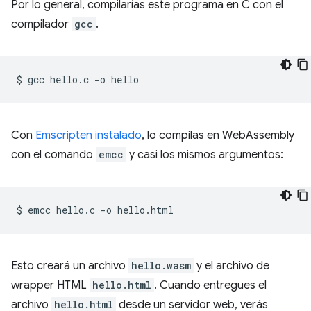
Por lo general, compilarías este programa en C con el
compilador
gcc
.
$
gcc
hello.c
-o
Con
Emscripten instalado
, lo compilas en WebAssembly
con el comando
emcc
y casi los mismos argumentos:
$
emcc
hello.c
-o
Esto creará un archivo
hello.wasm
y el archivo de
wrapper HTML
hello.html
. Cuando entregues el
archivo
hello.html
desde un servidor web, verás