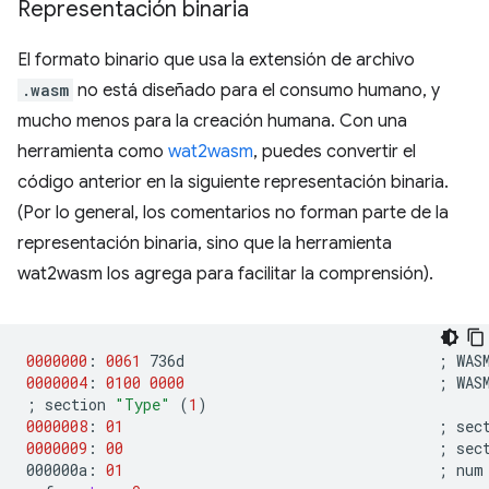
Representación binaria
El formato binario que usa la extensión de archivo
.wasm
no está diseñado para el consumo humano, y
mucho menos para la creación humana. Con una
herramienta como
wat2wasm
, puedes convertir el
código anterior en la siguiente representación binaria.
(Por lo general, los comentarios no forman parte de la
representación binaria, sino que la herramienta
wat2wasm los agrega para facilitar la comprensión).
0000000
:
0061
736d
;
0000004
:
0100
0000
;
;
section
"Type"
(
1
)
0000008
:
01
;
sec
0000009
:
00
;
sec
000000a:
01
;
num