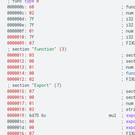
;
func
type
0
000000b:
60
;
func
000000c:
02
;
num
000000d:
7f
;
i32

000000e:
7f
;
i32

000000f:
01
;
num
0000010
:
7f
;
0000009
:
07
;
FIX
;
section
"Function"
(
3
)
0000011
:
03
;
sec
0000012
:
00
;
sec
0000013
:
01
;
num
0000014
:
00
;
fun
0000012
:
02
;
FIX
;
section
"Export"
(
7
)
0000015
:
07
;
sec
0000016
:
00
;
sec
0000017
:
01
;
num
0000018
:
03
;
str
0000019
:
6d75
6c
mul
;
exp
000001c:
00
;
exp
000001d:
00
;
exp
0000016
:
07
;
FIX