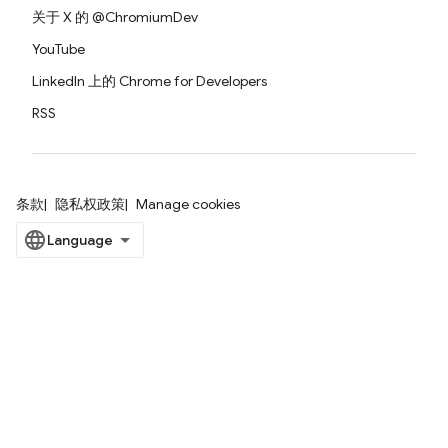
关于 X 的 @ChromiumDev
YouTube
LinkedIn 上的 Chrome for Developers
RSS
条款
隐私权政策
Manage cookies