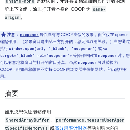
unsafe-none
是默认值，允许将文档添加到其打开者的浏
览上下文组，除非打开者本身的 COOP 为
same-
origin
。
注意：
属性具有与 COOP 类似的效果，但它仅在 opener
noopener
端起作用。（如果窗口是由第三方打开的，您无法取消关联。）当您通过
执行
或
window.open(url, '_blank', 'noopener')
<a
等操作来附加
时，您
target="_blank" rel="noopener">
noopener
可以有意地将窗口与打开的窗口分离。虽然
可以替换为
noopener
COOP，但如果您想在不支持 COOP 的浏览器中保护网站，它仍然很有
用。
摘要
如果您想保证能够使用
SharedArrayBuffer
、
performance.measureUserAgen
tSpecificMemory()
或
高分辨率计时器
等功能强大的功