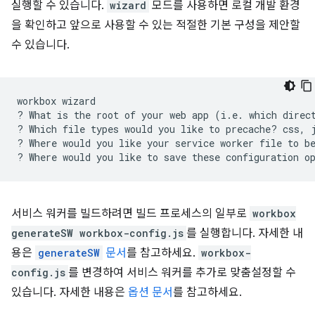
실행할 수 있습니다.
wizard
모드를 사용하면 로컬 개발 환경
을 확인하고 앞으로 사용할 수 있는 적절한 기본 구성을 제안할
수 있습니다.
workbox
wizard

?
What
is
the
root
of
your
web
app
(
i.e.
which
direc
?
Which
file
types
would
you
like
to
precache?
css,
?
Where
would
you
like
your
service
worker
file
to
b
?
Where
would
you
like
to
save
these
configuration
o
서비스 워커를 빌드하려면 빌드 프로세스의 일부로
workbox
generateSW workbox-config.js
를 실행합니다. 자세한 내
용은
generateSW
문서
를 참고하세요.
workbox-
config.js
를 변경하여 서비스 워커를 추가로 맞춤설정할 수
있습니다. 자세한 내용은
옵션 문서
를 참고하세요.