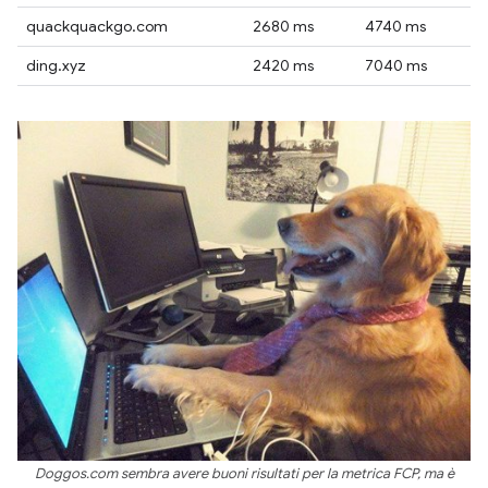
quackquackgo.com
2680 ms
4740 ms
ding.xyz
2420 ms
7040 ms
Doggos.com sembra avere buoni risultati per la metrica FCP, ma è