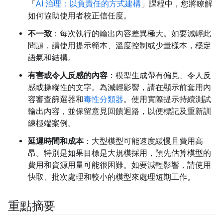
「
AI 治理：以負責任的方式建構
」課程中，您將瞭解
如何協助使用者校正信任度。
不一致
：每次執行的輸出內容差異極大。如要減輕此
問題，請使用提示範本、溫度控制或少量樣本，穩定
語氣和結構。
有害或令人反感的內容
：模型生成帶有偏見、令人反
感或操縱性的文字。為減輕影響，請在顯示前套用內
容審查篩選器和
毒性分類器
。使用實際提示持續測試
輸出內容，並保留意見回饋迴路，以便標記及重新訓
練極端案例。
延遲時間和成本
：大型模型可能速度緩慢且費用高
昂。特別是如果目標是大規模採用，預先估算模型的
費用和資源用量可能很困難。如要減輕影響，請使用
快取、批次處理和較小的模型來處理短期工作。
重點摘要