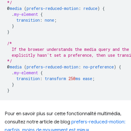
*/
@
media
(
prefers-reduced-motion
:
reduce
)
{
.
my-element
{
transition
:
none
;
}
}
/*
  If the browser understands the media query and the
  explicitly hasn't set a preference, then use trans
*/
@
media
(
prefers-reduced-motion
:
no-preference
)
{
.
my-element
{
transition
:
transform
250
ms
ease
;
}
}
Pour en savoir plus sur cette fonctionnalité multimédia,
consultez notre article de blog
prefers-reduced-motion:
parfois, moins de mouvement est mieux
.