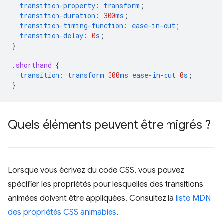
transition-property
:
transform
;
transition-duration
:
300
ms
;
transition-timing-function
:
ease-in-out
;
transition-delay
:
0
s
;
}
.
shorthand
{
transition
:
transform
300
ms
ease-in-out
0
s
;
}
Quels éléments peuvent être migrés ?
Lorsque vous écrivez du code CSS, vous pouvez
spécifier les propriétés pour lesquelles des transitions
animées doivent être appliquées. Consultez la
liste MDN
des propriétés CSS animables
.