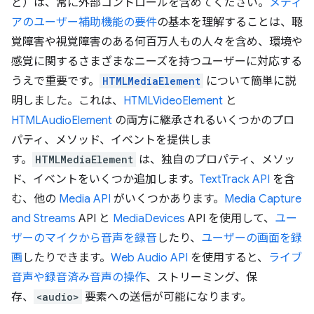
ど）は、常に外部コントロールを含めてください。
メディ
アのユーザー補助機能の要件
の基本を理解することは、聴
覚障害や視覚障害のある何百万人もの人々を含め、環境や
感覚に関するさまざまなニーズを持つユーザーに対応する
うえで重要です。
HTMLMediaElement
について簡単に説
明しました。これは、
HTMLVideoElement
と
HTMLAudioElement
の両方に継承されるいくつかのプロ
パティ、メソッド、イベントを提供しま
す。
HTMLMediaElement
は、独自のプロパティ、メソッ
ド、イベントをいくつか追加します。
TextTrack API
を含
む、他の
Media API
がいくつかあります。
Media Capture
and Streams
API と
MediaDevices
API を使用して、
ユー
ザーのマイクから音声を録音
したり、
ユーザーの画面を録
画
したりできます。
Web Audio API
を使用すると、
ライブ
音声や録音済み音声の操作
、ストリーミング、保
存、
<audio>
要素への送信が可能になります。