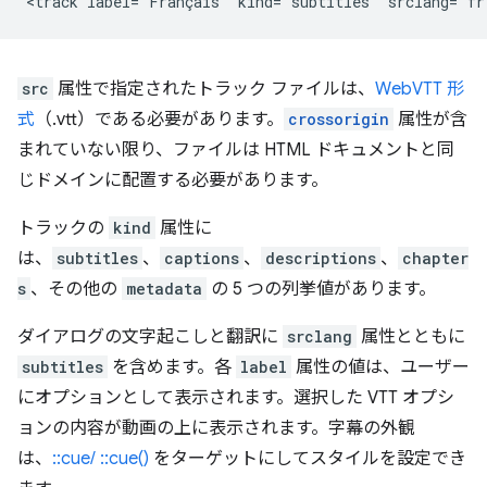
src
属性で指定されたトラック ファイルは、
WebVTT 形
式
（.vtt）である必要があります。
crossorigin
属性が含
まれていない限り、ファイルは HTML ドキュメントと同
じドメインに配置する必要があります。
トラックの
kind
属性に
は、
subtitles
、
captions
、
descriptions
、
chapter
s
、その他の
metadata
の 5 つの列挙値があります。
ダイアログの文字起こしと翻訳に
srclang
属性とともに
subtitles
を含めます。各
label
属性の値は、ユーザー
にオプションとして表示されます。選択した VTT オプシ
ョンの内容が動画の上に表示されます。字幕の外観
は、
::cue/ ::cue()
をターゲットにしてスタイルを設定でき