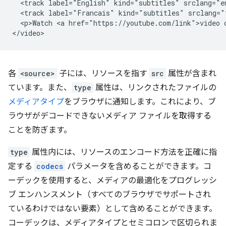
  <track label="English" kind="subtitles" srclang="en
  <track label="Francais" kind="subtitles" srclang="
  <p>Watch <a href="https://youtube.com/link">video o
各
<source>
子には、リソースを指す
src
属性が含まれ
ています。また、
type
属性は、リンクされたファイルの
メディアタイプ
をブラウザに通知します。これにより、ブ
ラウザがデコードできないメディア ファイルを取得する
ことを防ぎます。
type
属性内には、リソースのエンコード方法を正確に指
定する
codecs
パラメータを含めることができます。コ
ーデックを使用すると、メディアの最適化をプログレッシ
ブ エンハンスメント（すべてのブラウザでサポートされ
ているわけではない要素）として含めることができます。
コーデックは、メディアタイプとセミコロンで区切られま