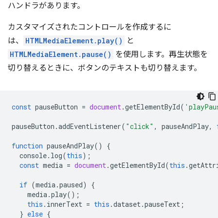
ハンドラがあります。
カスタマイズされたコントロールを作成するに
は、
HTMLMediaElement.play()
と
HTMLMediaElement.pause()
を使用します。再生状態を
切り替えるときに、ボタンのテキストも切り替えます。
const
pauseButton
=
document
.
getElementById
(
'playPau
pauseButton
.
addEventListener
(
"click"
,
pauseAndPlay
,
function
pauseAndPlay
()
{
console
.
log
(
this
);
const
media
=
document
.
getElementById
(
this
.
getAttr
if
(
media
.
paused
)
{
media
.
play
();
this
.
innerText
=
this
.
dataset
.
pauseText
;
}
else
{