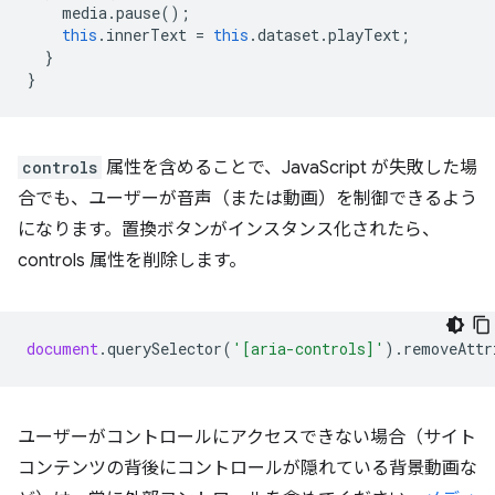
media
.
pause
();
this
.
innerText
=
this
.
dataset
.
playText
;
}
}
controls
属性を含めることで、JavaScript が失敗した場
合でも、ユーザーが音声（または動画）を制御できるよう
になります。置換ボタンがインスタンス化されたら、
controls 属性を削除します。
document
.
querySelector
(
'[aria-controls]'
).
removeAttr
ユーザーがコントロールにアクセスできない場合（サイト
コンテンツの背後にコントロールが隠れている背景動画な