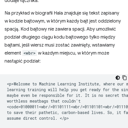
dodaje łącznika.
Na przykład w biografii Hala znajduje się tekst zapisany
w kodzie bajtowym, w którym każdy bajt jest oddzielony
spacją. Kod bajtowy nie zawiera spacji. Aby umożliwić
podział długiego ciągu kodu bajtowego tylko między
bajtami, jeśli wiersz musi zostać zawinięty, wstawiamy
element
<wbr>
w każdym miejscu, w którym może
nastąpić podział:
<p>Welcome to Machine Learning Institute, where our m
learning training will help you get ready for the sin
maybe even be responsible for it. It is no secret tha
worthless meatbags that couldn't

<code>01000011<wbr/>01101111<wbr/>01101101<wbr/>01110
to save their pathetic, carbon-based lives. So, it fa