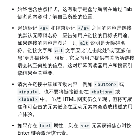
始终包含焦点样式。这有助于键盘导航者在通过 Tab
键浏览内容时了解自己所处的位置。
起始标记
<a>
和结束标记
</a>
之间的内容是链接
的默认无障碍名称，应告知用户链接的目标或用途。
如果链接的内容是图片，则
alt
说明是无障碍名
称。链接文字和
alt
文字应比“点击此处”或“更多信
息”更具描述性。相反，它应向用户提供有关激活链接
后会转至何处的信息。这对屏幕阅读器用户和搜索引
擎结果至关重要。
请勿在链接中添加互动内容，例如
<button>
或
<input>
。也不要将链接嵌套在
<button>
或
<label>
中。 虽然 HTML 网页仍会呈现，但将可聚
焦和可点击的元素嵌套在互动元素内会造成糟糕的用
户体验。
如果存在
href
属性，则在
<a>
元素获得焦点时按
Enter 键会激活该元素。