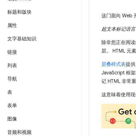
标题和版块
这门面向 Web
属性
超文本标记语言
文字基础知识
除非您正在阅读此
层。 HTML 
链接
层叠样式表
提供
列表
JavaScri
导航
记 HTML 非常
表
这意味着使用现代
表单
图像
音频和视频