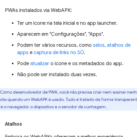
PWAs instalados via WebAPK:
Ter um ícone na tela inicial e no app launcher.
Aparecem em "Configurações", "Apps".
Podem ter vários recursos, como
selos
,
atalhos de
apps
e
captura de links no SO
.
Pode
atualizar
o ícone e os metadados do app.
Não pode ser instalado duas vezes.
Como desenvolvedor de PWA, você não precisa criar nem assinar nen
ote quando um WebAPK é usado. Tudo é tratado de forma transparen
re o navegador, o dispositivo e o servidor de cunhagem.
Atalhos
Embora os WebAPKs ofereçam a melhor experiência