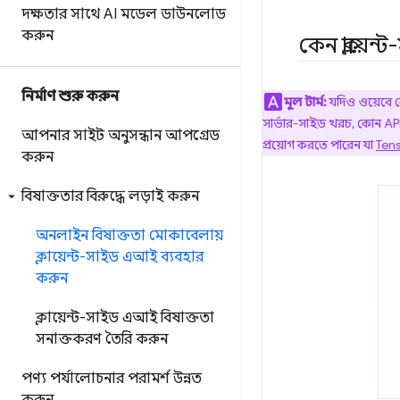
দক্ষতার সাথে AI মডেল ডাউনলোড
করুন
কেন ক্লায়ে
নির্মাণ শুরু করুন
মূল টার্ম:
যদিও ওয়েবে ব
সার্ভার-সাইড খরচ, কোন API 
আপনার সাইট অনুসন্ধান আপগ্রেড
প্রয়োগ করতে পারেন যা
Tens
করুন
বিষাক্ততার বিরুদ্ধে লড়াই করুন
অনলাইন বিষাক্ততা মোকাবেলায়
ক্লায়েন্ট-সাইড এআই ব্যবহার
করুন
ক্লায়েন্ট-সাইড এআই বিষাক্ততা
সনাক্তকরণ তৈরি করুন
পণ্য পর্যালোচনার পরামর্শ উন্নত