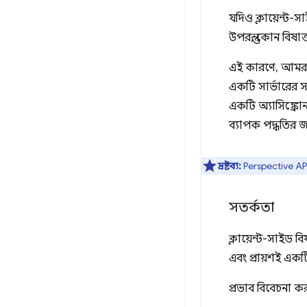
যদিও ক্লায়েন্ট-স
উপরন্তু, কোন বিষ
এই কারণে, আমরা 
একটি সার্ভারের স
একটি অ্যাসিঙ্ক্
ব্যাপক পদ্ধতির 
দ্রষ্টব্য:
Perspective A
সতর্কতা
ক্লায়েন্ট-সাইড
এবং প্রায়শই একট
প্রভাব বিবেচনা ক