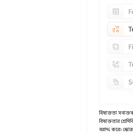
বিষাক্ততা সনাক্তক
বিষাক্ততার শ্রেণ
বরাদ্দ করে। স্কোর