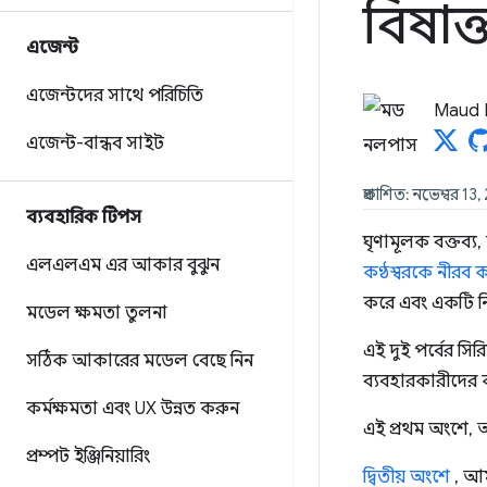
বিষাক
এজেন্ট
এজেন্টদের সাথে পরিচিতি
Maud 
এজেন্ট-বান্ধব সাইট
প্রকাশিত: নভেম্বর 13
ব্যবহারিক টিপস
ঘৃণামূলক বক্তব্য
এলএলএম এর আকার বুঝুন
কণ্ঠস্বরকে নীরব 
করে এবং একটি ন
মডেল ক্ষমতা তুলনা
এই দুই পর্বের স
সঠিক আকারের মডেল বেছে নিন
ব্যবহারকারীদের 
কর্মক্ষমতা এবং UX উন্নত করুন
এই প্রথম অংশে, আ
প্রম্পট ইঞ্জিনিয়ারিং
দ্বিতীয় অংশে
, আম