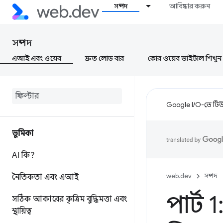
সম্পদ
আবিষ্কার করুন
সম্পদ
এআই এবং ওয়েব
দ্রুত লোড বার
কোর ওয়েব ভাইটাল শিখুন
Google I/O-তে টিউন
ভূমিকা
AI কি?
web.dev
সম্পদ
নৈতিকতা এবং এআই
পার্ট 
সঠিক আকারের কৃত্রিম বুদ্ধিমত্তা এবং
স্থায়িত্ব