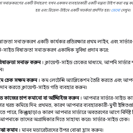
ক্ততা সনাক্তকরণের একটি উদাহরণ: যখন একজন ব্যবহারকারী একটি মন্তব্য টাইপ করা বন্ধ করে
হয় এবং রিয়েল-টাইমে একটি সতর্কতা প্রদর্শিত হয়।
ডেমো
দেখুন।
িষাক্ততা সনাক্তকরণ একটি কার্যকর প্রতিরক্ষার প্রথম লাইন, এবং সার্ভার-
ন্ট-সাইড বিষাক্ততা সনাক্তকরণ একাধিক সুবিধা প্রদান করে:
বিষাক্ততা সনাক্ত করুন
। ক্লায়েন্ট-সাইড চেকের মাধ্যমে, আপনি সার্ভার 
ন।
ইম চেক সক্ষম করুন
। কম লেটেন্সি অ্যাপ্লিকেশন তৈরি করতে এবং আপন
া প্রদান করতে ক্লায়েন্ট-সাইড গতি ব্যবহার করুন।
ইড কাজের চাপ কমানো বা অপ্টিমাইজ করুন
। আপনার সার্ভার-সাইড কা
র খরচ কমিয়ে দিন: প্রথমত, কারণ আপনার ব্যবহারকারী-মুখী ইঙ্গিতগুলি
ে পারে, কিন্তু এছাড়াও কারণ আপনার সার্ভারে অবতরণের আগে নির্দিষ্ট কিছু
া আপনাকে তাদের অগ্রাধিকার দিতে সাহায্য করে। সার্ভার-সাইড চেক।
োঝা কমান
। মানব মডারেটরদের উপর বোঝা হ্রাস করুন।