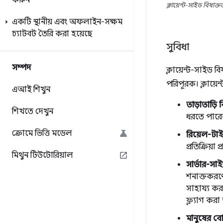
করুন
ক্লায়েন্ট-সাইড বিষা
একটি স্থানীয় এবং অফলাইন-সক্ষম
চ্যাটবট তৈরি করা হয়েছে
সুবিধা
সম্পদ
ক্লায়েন্ট-সাইড ব
পরিপূরক। ক্লায়ে
এআই শিখুন
তাড়াতাড়ি 
শিখতে দেখুন
ধরতে পারে
ক্রোমে ভিত্তি মডেল
রিয়েল-টা
প্রতিক্রিয়
মিথুন টিউটোরিয়াল
সার্ভার-সা
শনাক্তকরণে
সাহায্য করত
ফ্ল্যাগ কর
মানুষের ব