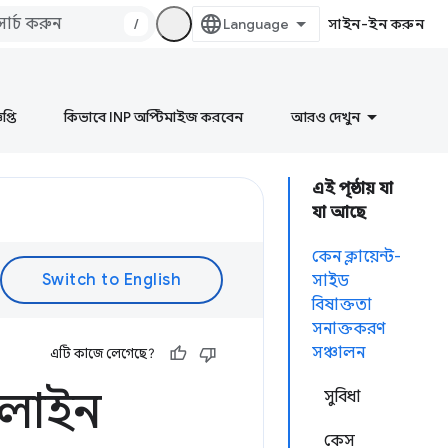
/
সাইন-ইন করুন
প্তি
কিভাবে INP অপ্টিমাইজ করবেন
আরও দেখুন
এই পৃষ্ঠায় যা
যা আছে
কেন ক্লায়েন্ট-
সাইড
বিষাক্ততা
সনাক্তকরণ
সঞ্চালন
এটি কাজে লেগেছে?
অনলাইন
সুবিধা
কেস