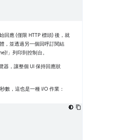
(僅限 HTTP 標頭) 後，就
體，並透過另一個回呼訂閱結
ame)!」列印到控制台。
器，讓整個 UI 保持回應狀
秒數，這也是一種 I/O 作業：