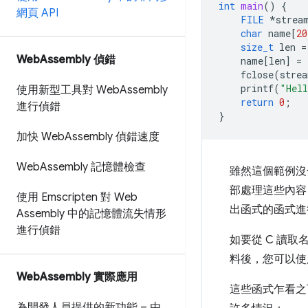
int
main
()
{
網頁 API
FILE
*
strea
char
name
[
20
size_t
len
=
Web
Assembly 偵錯
name
[
len
]
=
fclose
(
strea
printf
(
"Hel
使用新型工具對 Web
Assembly
return
0
;
進行偵錯
}
加快 Web
Assembly 偵錯速度
Web
Assembly 記憶體檢查
雖然這個範例沒
部處理這些內容
使用 Emscripten 對 Web
出函式的函式進行
Assembly 中的記憶體流失情形
進行偵錯
如要從 C 讀取
料後，您可以使用
Web
Assembly 實際應用
這些函式乍看之
為開發人員提供的新功能 – 由