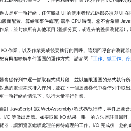
式碼的核心屬性之一：任何耗時的作業 (包括任何 I/O) 都必
過去是單一執行緒，任何觸及 UI 的使用者程式碼都必須與 UI
版面配置、算繪和事件處理) 競爭 CPU 時間。您不會希望 JavaScrip
作業，並封鎖所有其他項目 (整個分頁，或過去的整個瀏覽器)
 I/O 作業，以及作業完成後要執行的回呼。這類回呼會在瀏覽
您有興趣瞭解事件迴圈的運作方式，請參閱「
工作、微工作、佇
器會從佇列中逐一擷取程式碼片段，並以無限迴圈的形式執行所
對應的處理常式排入佇列，並在下一個迴圈疊代中從佇列中取出
單一執行緒的情況下，執行大量平行作業。
 JavaScript (或 WebAssembly) 程式碼執行時，事
、I/O 等做出反應。如要取回 I/O 結果，唯一的方法是註冊回
覽器，讓瀏覽器繼續處理任何待處理的工作。I/O 完成後，您