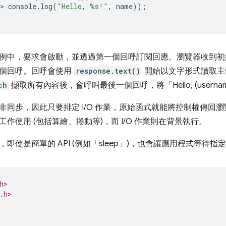
>
console
.
log
(
"Hello, %s!"
,
name
));
例中，要求會啟動，並透過第一個回呼訂閱回應。瀏覽器收到初始回應 
個回呼。回呼會使用
response.text()
開始以文字形式讀取主
ch
擷取所有內容後，會呼叫最後一個回呼，將「Hello, (usern
非同步，因此只要排定 I/O 作業，原始函式就能將控制權傳回瀏覽
作使用 (包括算繪、捲動等)，而 I/O 作業則在背景執行。
即使是簡單的 API (例如「sleep」)，也會讓應用程式等待指定
h>
.h>