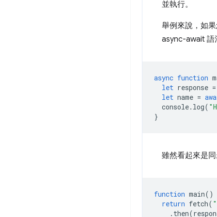
並執行。
舉例來說，如果您想
async-await 
async
function
m
let
response
=
let
name
=
awa
console
.
log
(
"H
}
雖然看起來是同
function
main
()
return
fetch
(
"
.
then
(
respon