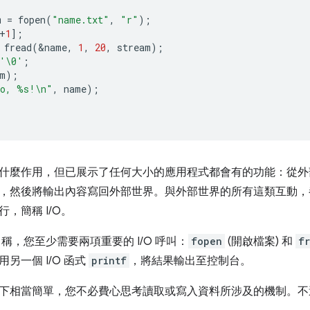
m
=
fopen
(
"name.txt"
,
"r"
);
+
1
];
fread
(
&
name
,
1
,
20
,
stream
);
'\0'
;
m
);
lo, %s!
\n
"
,
name
);
什麼作用，但已展示了任何大小的應用程式都會有的功能：從外
，然後將輸出內容寫回外部世界。與外部世界的所有這類互動，
，簡稱 I/O。
名稱，您至少需要兩項重要的 I/O 呼叫：
fopen
(開啟檔案) 和
f
另一個 I/O 函式
printf
，將結果輸出至控制台。
下相當簡單，您不必費心思考讀取或寫入資料所涉及的機制。不