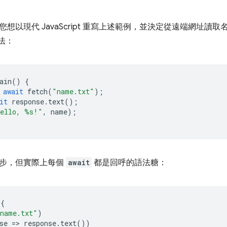
以現代 JavaScript 重寫上述範例，並決定從遠端網址讀取名稱，
語法：
ain
()
{
await
fetch
(
"name.txt"
);
it
response
.
text
();
ello, %s!"
,
name
);
步，但實際上每個
await
都是回呼的語法糖：
{
name.txt"
)
se
=
>
response
.
text
())