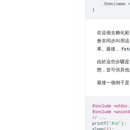
.
then
(
name
=
}
在這個去糖化範
會非同步叫用這
果。最後，
fet
由於這些步驟是
態，並可供其他工
最後一個例子是，
#include <stdio.
#include <unistd
// ...
printf
(
"A
\n
"
);
sleep
(
1
);