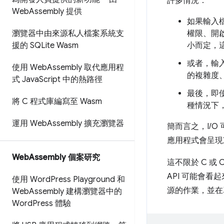
許多情況：
Web
Assembly 提供
如果輸入
瀏覽器中由來源私人檔案系統支
權限、開
援的 SQLite Wasm
小而定，
或者，輸
使用 Web
Assembly 取代應用程
的複雜度
式 Java
Script 中的熱路徑
最後，即
將 C 程式庫編寫至 Wasm
種情況下
運用 Web
Assembly 擴充瀏覽器
簡而言之，I/
應用程式會呈現
Web
Assembly 個案研究
這不限於 C 或
API 可能會
使用 Word
Press Playground 和
源的作業，並在
Web
Assembly 建構瀏覽器中的
Word
Press 體驗