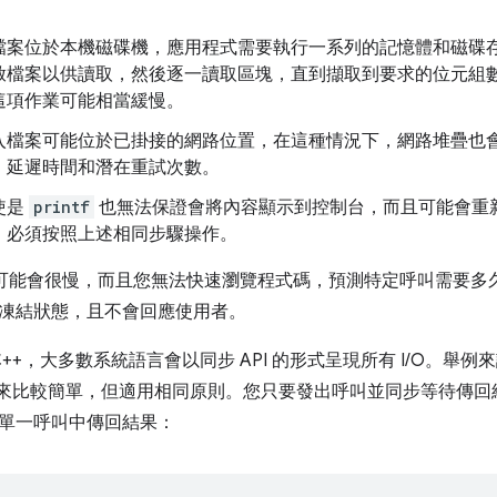
檔案位於本機磁碟機，應用程式需要執行一系列的記憶體和磁碟
啟檔案以供讀取，然後逐一讀取區塊，直到擷取到要求的位元組
這項作業可能相當緩慢。
入檔案可能位於已掛接的網路位置，在這種情況下，網路堆疊也
、延遲時間和潛在重試次數。
使是
printf
也無法保證會將內容顯示到控制台，而且可能會重
，必須按照上述相同步驟操作。
O 可能會很慢，而且您無法快速瀏覽程式碼，預測特定呼叫需要
凍結狀態，且不會回應使用者。
 C++，大多數系統語言會以同步 API 的形式呈現所有 I/O。舉例
看起來比較簡單，但適用相同原則。您只要發出呼叫並同步等待傳
單一呼叫中傳回結果：