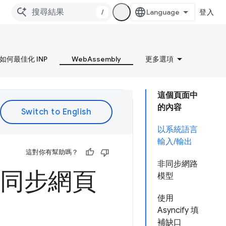
/
登入
如何最佳化 INP
WebAssembly
更多選項
這個頁面中
的內容
以系統語言
輸入/輸出
這對你有幫助嗎？
非同步網路
的非同步網頁
模型
使用
Asyncify 填
補缺口