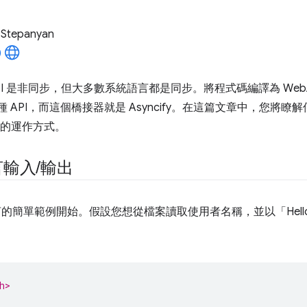
 Stepanyan
 API 是非同步，但大多數系統語言都是同步。將程式碼編譯為 WebA
種 API，而這個橋接器就是 Asyncify。在這篇文章中，您將瞭解何
在幕後的運作方式。
言輸入
/
輸出
言的簡單範例開始。假設您想從檔案讀取使用者名稱，並以「Hello, (
h>