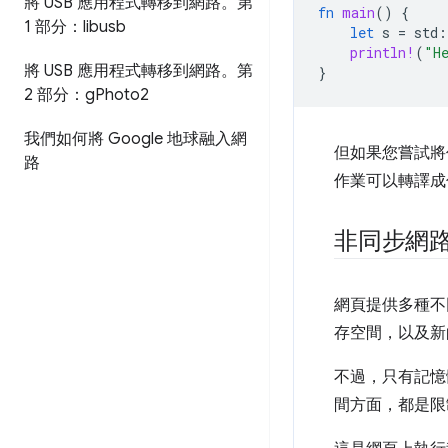
將 USB 應用程式轉移到網路。第
fn
main
()
{
1 部分：libusb
let
s
=
std
:
println!
(
"H
將 USB 應用程式轉移到網路。第
}
2 部分：g
Photo2
我們如何將 Google 地球融入網
但如果您嘗試將
路
作業可以轉譯成
非同步網
網頁提供多種不同
存空間，以及
不過，只有記憶
間方面，都是限