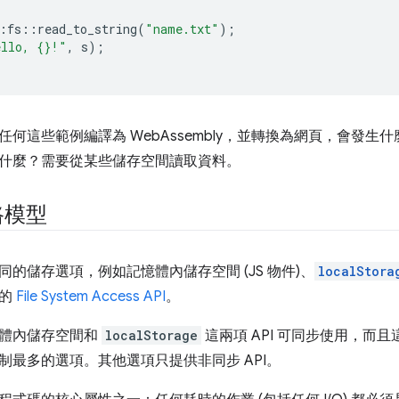
:
fs
::
read_to_string
(
"name.txt"
);
ello, {}!"
,
s
);
任何這些範例編譯為 WebAssembly，並轉換為網頁，會發
什麼？需要從某些儲存空間讀取資料。
路模型
的儲存選項，例如記憶體內儲存空間 (JS 物件)、
localStora
新的
File System Access API
。
體內儲存空間和
localStorage
這兩項 API 可同步使用，而且
制最多的選項。其他選項只提供非同步 API。