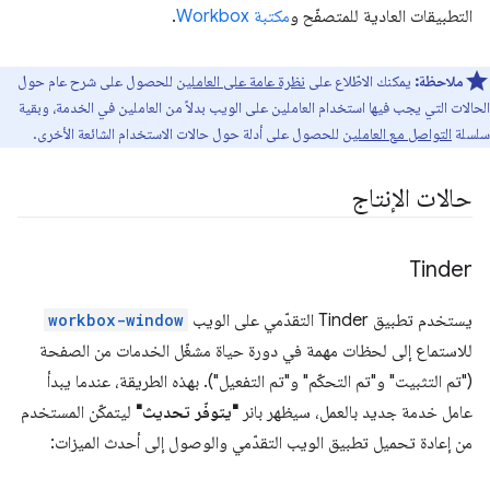
التطبيقات العادية للمتصفّح و
مكتبة Workbox
.
ملاحظة:
يمكنك الاطّلاع على
نظرة عامة على العاملين
للحصول على شرح عام حول
الحالات التي يجب فيها استخدام العاملين على الويب بدلاً من العاملين في الخدمة، وبقية
سلسلة
التواصل مع العاملين
للحصول على أدلة حول حالات الاستخدام الشائعة الأخرى.
حالات الإنتاج
Tinder
يستخدم تطبيق Tinder التقدّمي على الويب
workbox-window
للاستماع إلى لحظات مهمة في دورة حياة مشغّل الخدمات من الصفحة
("تم التثبيت" و"تم التحكّم" و"تم التفعيل"). بهذه الطريقة، عندما يبدأ
عامل خدمة جديد بالعمل، سيظهر بانر
"يتوفّر تحديث"
ليتمكّن المستخدم
من إعادة تحميل تطبيق الويب التقدّمي والوصول إلى أحدث الميزات: