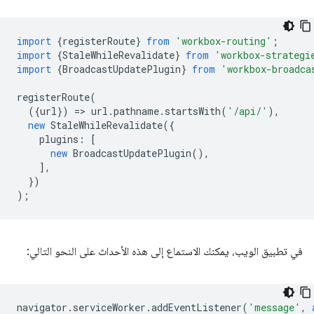
import
{
registerRoute
}
from
'workbox-routing'
;
import
{
StaleWhileRevalidate
}
from
'workbox-strategi
import
{
BroadcastUpdatePlugin
}
from
'workbox-broadca
registerRoute
(
({
url
})
=
>
url
.
pathname
.
startsWith
(
'/api/'
),
new
StaleWhileRevalidate
({
plugins
:
[
new
BroadcastUpdatePlugin
(),
],
})
);
في تطبيق الويب، يمكنك الاستماع إلى هذه الأحداث على النحو التالي:
navigator
.
serviceWorker
.
addEventListener
(
'message'
,