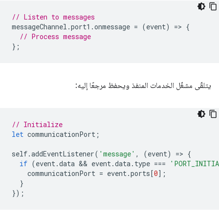
// Listen to messages
messageChannel
.
port1
.
onmessage
=
(
event
)
=
>
{
// Process message
};
يتلقّى مشغّل الخدمات المنفذ ويحفظ مرجعًا إليه:
// Initialize
let
communicationPort
;
self
.
addEventListener
(
'message'
,
(
event
)
=
>
{
if
(
event
.
data
 && 
event
.
data
.
type
===
'PORT_INITI
communicationPort
=
event
.
ports
[
0
];
}
});