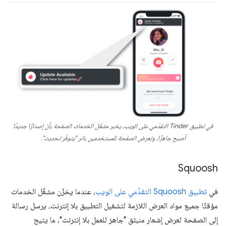
في تطبيق Tinder التقدّمي على الويب، يخبر مشغّل الخدمات الصفحة بأنّ إصدارًا جديدًا
أصبح جاهزًا، وتعرض الصفحة للمستخدمين بانر "يتوفّر تحديث".
Squoosh
في
تطبيق Squoosh التقدّمي على الويب
، عندما يخزّن مشغّل الخدمات
مؤقتًا جميع مواد العرض اللازمة لتشغيل التطبيق بلا إنترنت، يرسل رسالة
إلى الصفحة لعرض إشعار منبثق "جاهز للعمل بلا إنترنت"، ما يتيح