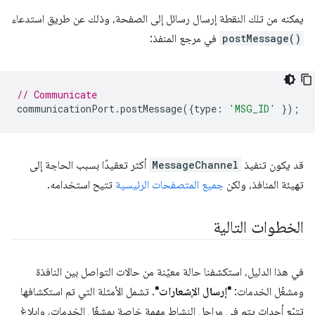
يمكنه من تلك النقطة إرسال رسائل إلى الصفحة، وذلك عن طريق استدعاء
postMessage()
في مرجع المنفذ:
// Communicate
communicationPort
.
postMessage
({
type
:
'MSG_ID'
});
قد يكون تنفيذ
MessageChannel
أكثر تعقيدًا بسبب الحاجة إلى
تهيئة المنافذ، ولكن
جميع المتصفحات الرئيسية
تتيح استخدامه.
الخطوات التالية
في هذا الدليل، استكشفنا حالة معيّنة من حالات التواصل بين النافذة
ومشغّل الخدمات:
"إرسال الإشعارات"
. تشمل الأمثلة التي تم استكشافها
تتبّع أحداث يتم في مراحل النشاط مهمة خاصة بمشغّل الخدمات، وإبلاغ