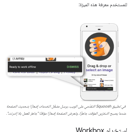
للمستخدم معرفة هذه الميزة:
في تطبيق Squoosh التقدّمي على الويب، يرسل مشغّل الخدمات إشعارًا بتحديث الصفحة
عندما يصبح التخزين المؤقت جاهزًا، وتعرض الصفحة إشعارًا مؤقتًا "جاهز للعمل بلا إنترنت".
استخدام Workbox