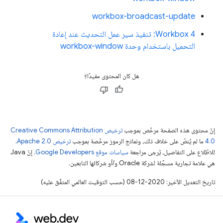
workbox-broadcast-update
Workbox 4: تنفيذ سير عمل التحديث عند إعادة
التحميل باستخدام وحدة workbox-window
هل كان المحتوى مفيدًا؟
إنّ محتوى هذه الصفحة مرخّص بموجب
ترخيص Creative Commons Attribution
4.0‏
ما لم يُنصّ على خلاف ذلك، ونماذج الرموز مرخّصة بموجب
ترخيص Apache 2.0‏
.
للاطّلاع على التفاصيل، يُرجى مراجعة
سياسات موقع Google Developers‏
. إنّ Java
هي علامة تجارية مسجَّلة لشركة Oracle و/أو شركائها التابعين.
تاريخ التعديل الأخير: 2020-12-08 (حسب التوقيت العالمي المتفَّق عليه)