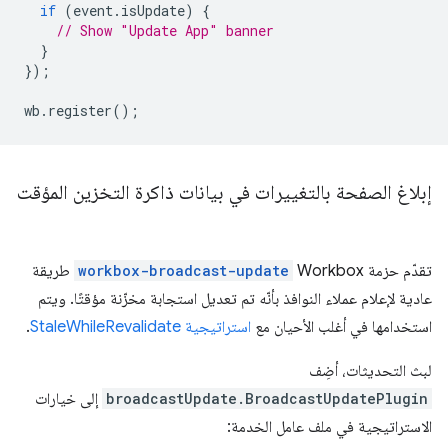
if
(
event
.
isUpdate
)
{
// Show "Update App" banner
}
});
wb
.
register
();
إبلاغ الصفحة بالتغييرات في بيانات ذاكرة التخزين المؤقت
تقدّم حزمة Workbox
workbox-broadcast-update
طريقة
عادية لإعلام عملاء النوافذ بأنّه تم تعديل استجابة مخزّنة مؤقتًا. ويتم
استخدامها في أغلب الأحيان مع
استراتيجية StaleWhileRevalidate
.
لبث التحديثات، أضِف
broadcastUpdate.BroadcastUpdatePlugin
إلى خيارات
الاستراتيجية في ملف عامل الخدمة: