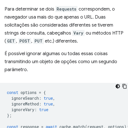
Para determinar se dois
Requests
correspondem, o
navegador usa mais do que apenas o URL. Duas
solicitações são consideradas diferentes se tiverem
strings de consulta, cabeçalhos
Vary
ou métodos HTTP
(
GET
,
POST
,
PUT
etc.) diferentes.
É possível ignorar algumas ou todas essas coisas
transmitindo um objeto de opções como um segundo
parâmetro.
const
options
=
{
ignoreSearch
:
true
,
ignoreMethod
:
true
,
ignoreVary
:
true
};
const
response
=
await
cache
.
match
(
request
,
options
)