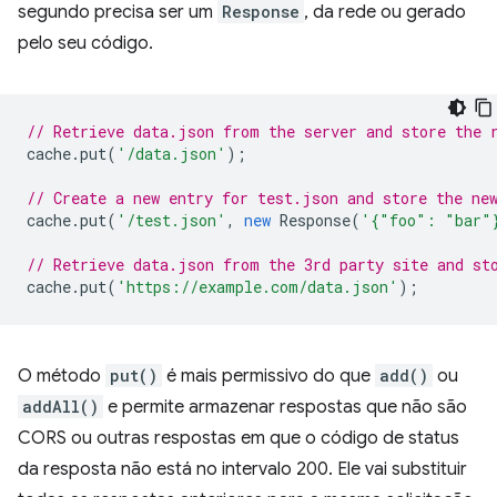
segundo precisa ser um
Response
, da rede ou gerado
pelo seu código.
// Retrieve data.json from the server and store the 
cache
.
put
(
'/data.json'
);
// Create a new entry for test.json and store the ne
cache
.
put
(
'/test.json'
,
new
Response
(
'{"foo": "bar"
// Retrieve data.json from the 3rd party site and st
cache
.
put
(
'https://example.com/data.json'
);
O método
put()
é mais permissivo do que
add()
ou
addAll()
e permite armazenar respostas que não são
CORS ou outras respostas em que o código de status
da resposta não está no intervalo 200. Ele vai substituir