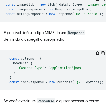
const
imageBlob
=
new
Blob
([
data
],
{
type
:
'image/jpe
const
imageResponse
=
new
Response
(
imageBlob
);
const
stringResponse
=
new
Response
(
'Hello world'
);
É possível definir o tipo MIME de um
Response
definindo o cabeçalho apropriado.
const
options
=
{
headers
:
{
'Content-Type'
:
'application/json'
}
}
const
jsonResponse
=
new
Response
(
'{}'
,
options
);
Se você extrair um
Response
e quiser acessar o corpo