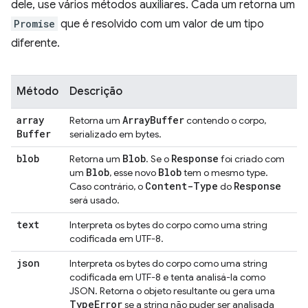
dele, use vários métodos auxiliares. Cada um retorna um
Promise
que é resolvido com um valor de um tipo
diferente.
Método
Descrição
array
Array
Buffer
Retorna um
contendo o corpo,
Buffer
serializado em bytes.
blob
Blob
Response
Retorna um
. Se o
foi criado com
Blob
Blob
um
, esse novo
tem o mesmo type.
Content-Type
Response
Caso contrário, o
do
será usado.
text
Interpreta os bytes do corpo como uma string
codificada em UTF-8.
json
Interpreta os bytes do corpo como uma string
codificada em UTF-8 e tenta analisá-la como
JSON. Retorna o objeto resultante ou gera uma
Type
Error
se a string não puder ser analisada