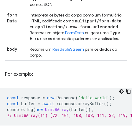
como JSON.
form
Interpreta os bytes do corpo como um formulário
Data
multipart
/
form-data
HTML, codificado como
application
/
x-www-form-urlencoded
ou
.
Type
Retorna um objeto
FormData
ou gera uma
Error
se os dados não puderem ser analisados.
body
Retorna um
ReadableStream
para os dados do
corpo.
Por exemplo:
const
response
=
new
Response
(
'Hello world'
);
const
buffer
=
await
response
.
arrayBuffer
();
console
.
log
(
new
Uint8Array
(
buffer
));
// Uint8Array(11) [72, 101, 108, 108, 111, 32, 119, 