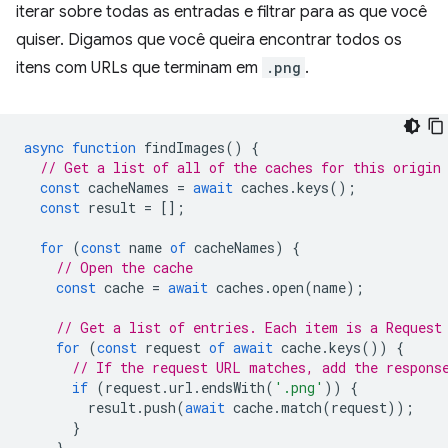
iterar sobre todas as entradas e filtrar para as que você
quiser. Digamos que você queira encontrar todos os
itens com URLs que terminam em
.png
.
async
function
findImages
()
{
// Get a list of all of the caches for this origin
const
cacheNames
=
await
caches
.
keys
();
const
result
=
[];
for
(
const
name
of
cacheNames
)
{
// Open the cache
const
cache
=
await
caches
.
open
(
name
);
// Get a list of entries. Each item is a Request
for
(
const
request
of
await
cache
.
keys
())
{
// If the request URL matches, add the respons
if
(
request
.
url
.
endsWith
(
'.png'
))
{
result
.
push
(
await
cache
.
match
(
request
));
}
}