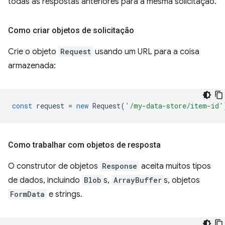
todas as respostas anteriores para a mesma solicitação.
Como criar objetos de solicitação
Crie o objeto
Request
usando um URL para a coisa
armazenada:
const
request
=
new
Request
(
'/my-data-store/item-id'
Como trabalhar com objetos de resposta
O construtor de objetos
Response
aceita muitos tipos
de dados, incluindo
Blob
s,
ArrayBuffer
s, objetos
FormData
e strings.