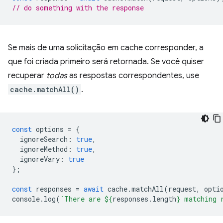
// do something with the response
Se mais de uma solicitação em cache corresponder, a
que foi criada primeiro será retornada. Se você quiser
recuperar
todas
as respostas correspondentes, use
cache.matchAll()
.
const
options
=
{
ignoreSearch
:
true
,
ignoreMethod
:
true
,
ignoreVary
:
true
};
const
responses
=
await
cache
.
matchAll
(
request
,
opti
console
.
log
(
`There are 
${
responses
.
length
}
 matching 