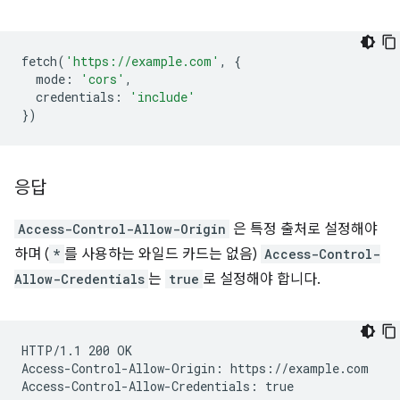
fetch
(
'https://example.com'
,
{
mode
:
'cors'
,
credentials
:
'include'
})
응답
Access-Control-Allow-Origin
은 특정 출처로 설정해야
하며 (
*
를 사용하는 와일드 카드는 없음)
Access-Control-
Allow-Credentials
는
true
로 설정해야 합니다.
HTTP/1.1 200 OK

Access-Control-Allow-Origin: https://example.com
